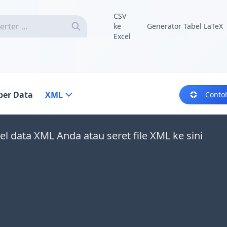
CSV
ke
Generator Tabel LaTeX
Excel
er Data
XML
Conto
l data XML Anda atau seret file XML ke sini