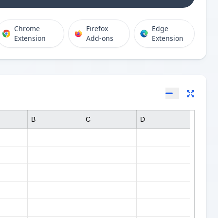
Chrome
Firefox
Edge
Extension
Add-ons
Extension
B
C
D