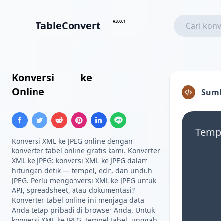
v3.0.1
TableConvert
Konversi
XML
ke
Gambar JPEG
Online
Sumb
Tempe
Konversi XML ke JPEG online dengan
konverter tabel online gratis kami. Konverter
XML ke JPEG: konversi XML ke JPEG dalam
hitungan detik — tempel, edit, dan unduh
JPEG. Perlu mengonversi XML ke JPEG untuk
API, spreadsheet, atau dokumentasi?
Konverter tabel online ini menjaga data
Anda tetap pribadi di browser Anda. Untuk
konversi XML ke JPEG, tempel tabel, unggah