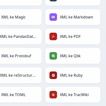
XML ke Magic
XML ke Markdown
XML ke PandasDataFrame
XML ke PDF
XML ke Protobuf
XML ke Qlik
XML ke reStructuredText
XML ke Ruby
XML ke TOML
XML ke TracWiki