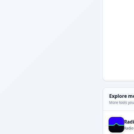
Explore m
More tools you'
Rad
Radio