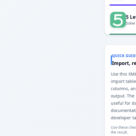
5 Le
Solve
QUICK GUID
Import, r
Use this XM
import table
columns, an
output. The
useful for d
documentati
developer ta
Use these chec
the result.