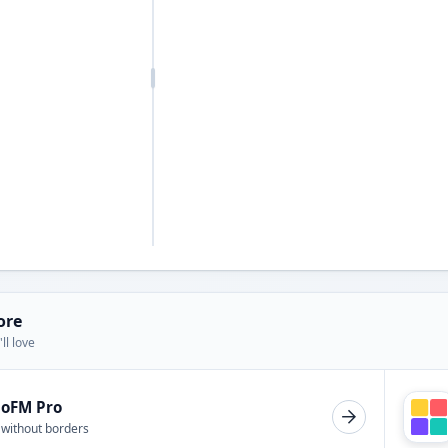
ore
ll love
ioFM Pro
 without borders