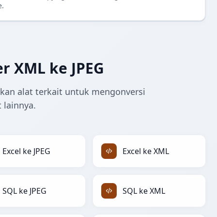
e.
er XML ke JPEG
ukan alat terkait untuk mengonversi
 lainnya.
Excel ke JPEG
Excel ke XML
SQL ke JPEG
SQL ke XML