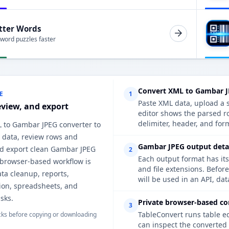
tter Words
 word puzzles faster
Convert XML to Gambar J
E
1
Paste XML data, upload a s
eview, and export
editor shows the parsed r
delimiter, header, and form
L to Gambar JPEG converter to
 data, review rows and
Gambar JPEG output detai
d export clean Gambar JPEG
2
Each output format has its
 browser-based workflow is
and file extensions. Befor
ata cleanup, reports,
will be used in an API, da
on, spreadsheets, and
sks.
Private browser-based co
3
TableConvert runs table e
ks before copying or downloading
can inspect the converted 