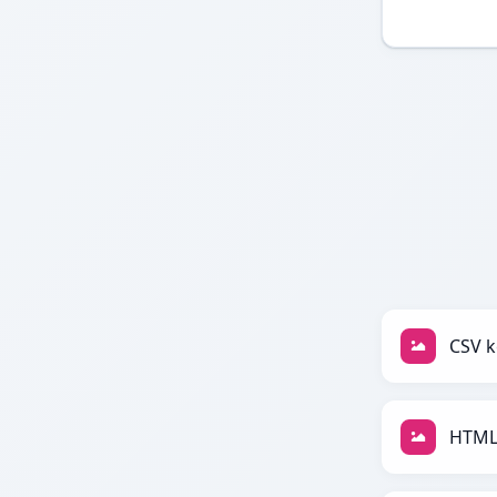
CSV k
HTML