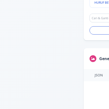
HURUF BE
Gene
JSON