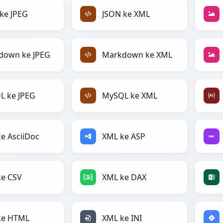
ke JPEG
JSON ke XML
down ke JPEG
Markdown ke XML
L ke JPEG
MySQL ke XML
e AsciiDoc
XML ke ASP
ke CSV
XML ke DAX
ke HTML
XML ke INI