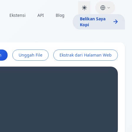
Ekstensi
API
Blog
Belikan Saya
Kopi
h
Unggah File
Ekstrak dari Halaman Web