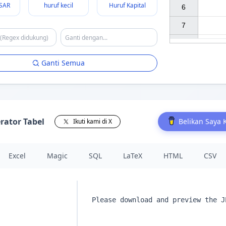
SAR
huruf kecil
Huruf Kapital
6

7

Ganti Semua
rator Tabel
Belikan Saya 
Ikuti kami di X
Excel
Magic
SQL
LaTeX
HTML
CSV