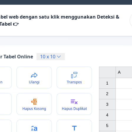
abel web dengan satu klik menggunakan Deteksi &
Tabel 👉
r Tabel Online
10
x
10
A
an
Ulangi
Transpos
1

2

3

Hapus Kosong
Hapus Duplikat
4

5
