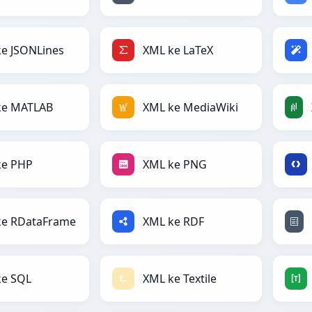
e JSONLines
XML ke LaTeX
ke MATLAB
XML ke MediaWiki
ke PHP
XML ke PNG
ke RDataFrame
XML ke RDF
ke SQL
XML ke Textile