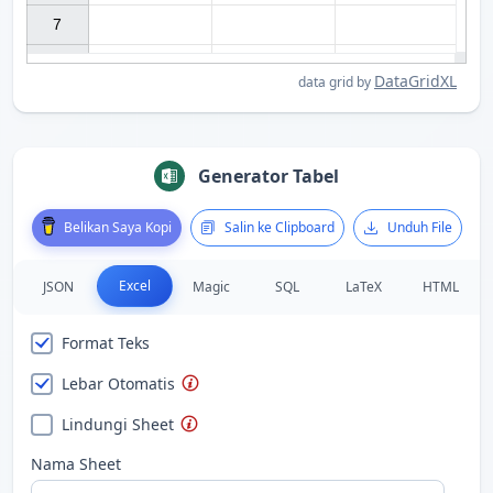
7

DataGridXL
data grid by
Generator Tabel
Belikan Saya Kopi
Salin ke Clipboard
Unduh File
Excel
JSON
Magic
SQL
LaTeX
HTML
Format Teks
Lebar Otomatis
Lindungi Sheet
Nama Sheet