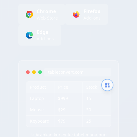
Chrome
Firefox
Web Store
Add-ons
Edge
Add-ons
tableconvert.com
Product
Price
Stock
Laptop
$999
15
Mouse
$29
50
Keyboard
$79
25
✨ Arahkan kursor ke tabel mana pun