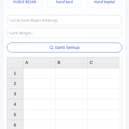
HURUF BESAR
huruf kecil
Huruf Kapital
Ganti Semua
A
B
C
1

2

3

4

5

6
