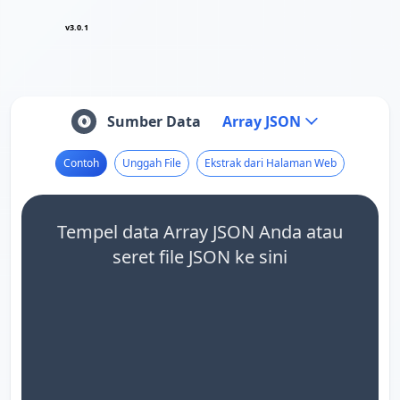
v3.0.1
Sumber Data
Array JSON
Contoh
Unggah File
Ekstrak dari Halaman Web
Tempel data Array JSON Anda atau
seret file JSON ke sini