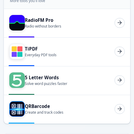
More tools you'll love
RadioFM Pro
Radio without borders
TiPDF
Everyday PDF tools
5 Letter Words
Solve word puzzles faster
QRBarcode
Create and track codes