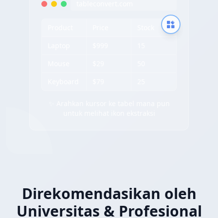
tableconvert.com
Product
Price
Stock
Laptop
$999
15
Mouse
$29
50
Keyboard
$79
25
✨ Arahkan kursor ke tabel mana pun
untuk melihat ikon ekstraksi
Direkomendasikan oleh
Universitas & Profesional