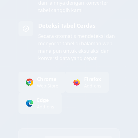
dan lainnya dengan konverter
tabel canggih kami
Deteksi Tabel Cerdas
Secara otomatis mendeteksi dan
menyorot tabel di halaman web
mana pun untuk ekstraksi dan
konversi data yang cepat
Chrome
Firefox
Web Store
Add-ons
Edge
Add-ons