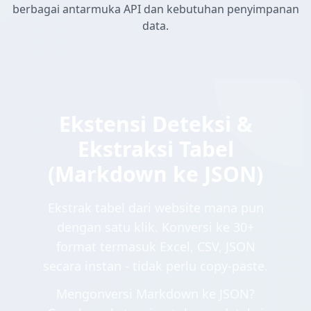
berbagai antarmuka API dan kebutuhan penyimpanan
data.
Ekstensi Deteksi &
Ekstraksi Tabel
(Markdown ke JSON)
Ekstrak tabel dari website mana pun
dengan satu klik. Konversi ke 30+
format termasuk Excel, CSV, JSON
secara instan - tidak perlu copy-paste.
Mengonversi Markdown ke JSON?