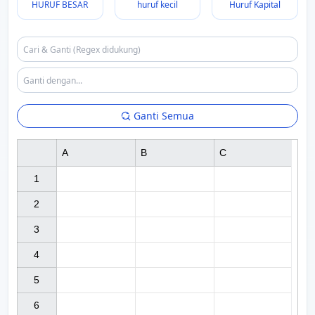
HURUF BESAR
huruf kecil
Huruf Kapital
Ganti Semua
A
B
C
1

2

3

4

5

6
