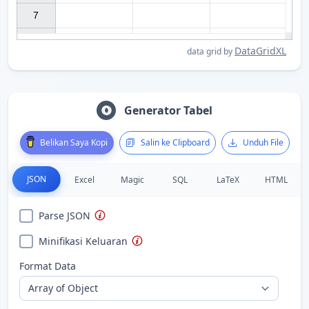
7

DataGridXL
data grid by
Generator Tabel
Belikan Saya Kopi
Salin ke Clipboard
Unduh File
JSON
Excel
Magic
SQL
LaTeX
HTML
Parse JSON
Minifikasi Keluaran
Format Data