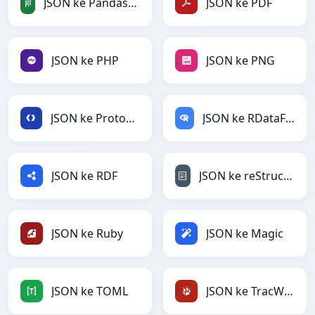
JSON ke PandasDataFrame
JSON ke PDF
JSON ke PHP
JSON ke PNG
JSON ke Protobuf
JSON ke RDataFrame
JSON ke RDF
JSON ke reStructuredText
JSON ke Ruby
JSON ke Magic
JSON ke TOML
JSON ke TracWiki