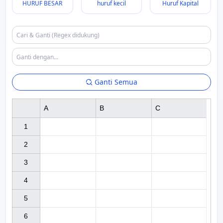
HURUF BESAR
huruf kecil
Huruf Kapital
Ganti Semua
A
B
C
1

2

3

4

5

6
