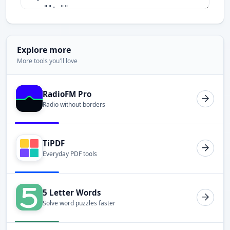
Explore more
More tools you'll love
RadioFM Pro
Radio without borders
TiPDF
Everyday PDF tools
5 Letter Words
Solve word puzzles faster