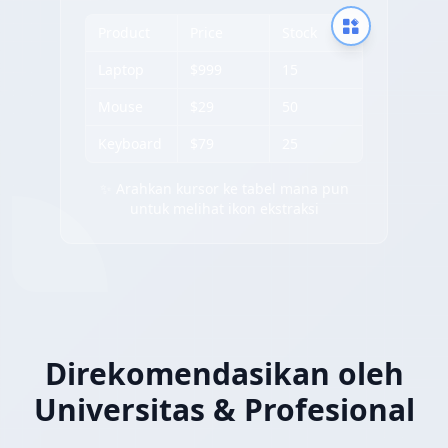
Product
Price
Stock
Laptop
$999
15
Mouse
$29
50
Keyboard
$79
25
✨ Arahkan kursor ke tabel mana pun
untuk melihat ikon ekstraksi
Direkomendasikan oleh
Universitas & Profesional