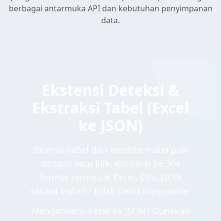
berbagai antarmuka API dan kebutuhan penyimpanan
data.
Ekstensi Deteksi &
Ekstraksi Tabel (Excel
ke JSON)
Ekstrak tabel dari website mana pun
dengan satu klik. Konversi ke 30+
format termasuk Excel, CSV, JSON
secara instan - tidak perlu copy-paste.
Mengonversi Excel ke JSON? Gunakan