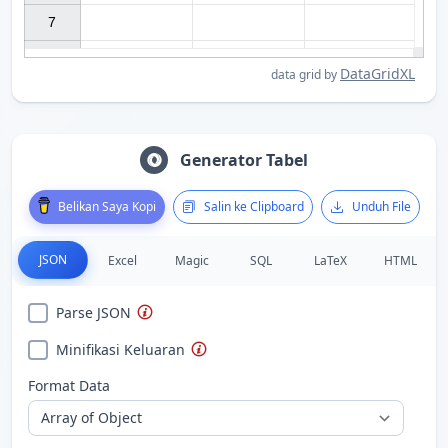
7

DataGridXL
data grid by
Generator Tabel
Belikan Saya Kopi
Salin ke Clipboard
Unduh File
JSON
Excel
Magic
SQL
LaTeX
HTML
Parse JSON
Minifikasi Keluaran
Format Data