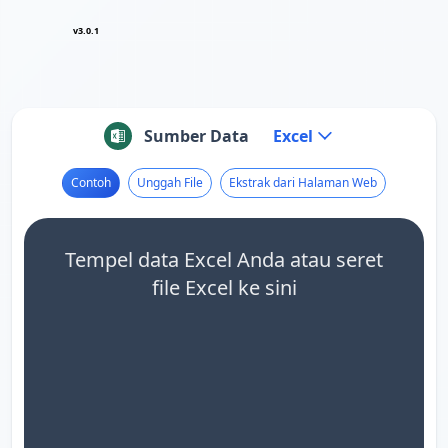
v3.0.1
Sumber Data
Excel
Contoh
Unggah File
Ekstrak dari Halaman Web
Tempel data Excel Anda atau seret
file Excel ke sini