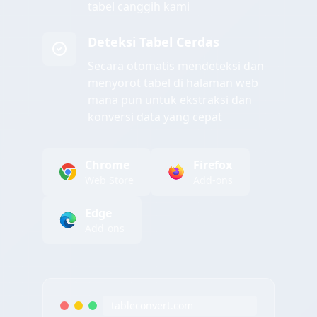
tabel canggih kami
Deteksi Tabel Cerdas
Secara otomatis mendeteksi dan
menyorot tabel di halaman web
mana pun untuk ekstraksi dan
konversi data yang cepat
Chrome
Firefox
Web Store
Add-ons
Edge
Add-ons
tableconvert.com