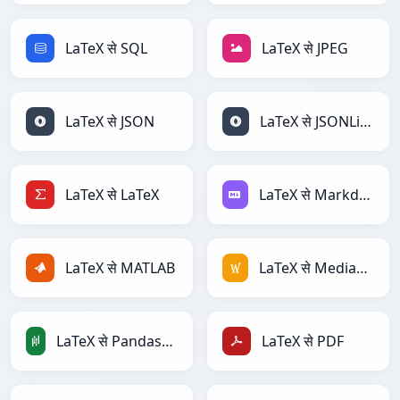
LaTeX से SQL
LaTeX से JPEG
LaTeX से JSON
LaTeX से JSONLines
LaTeX से LaTeX
LaTeX से Markdown
LaTeX से MATLAB
LaTeX से MediaWiki
LaTeX से PandasDataFrame
LaTeX से PDF