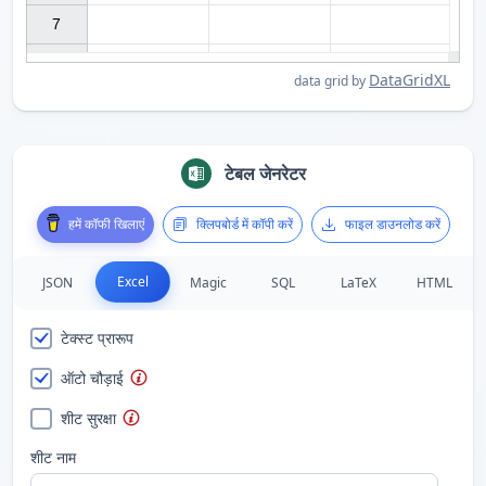
7

DataGridXL
data grid by
टेबल जेनरेटर
हमें कॉफी खिलाएं
क्लिपबोर्ड में कॉपी करें
फाइल डाउनलोड करें
Excel
JSON
Magic
SQL
LaTeX
HTML
टेक्स्ट प्रारूप
ऑटो चौड़ाई
शीट सुरक्षा
शीट नाम