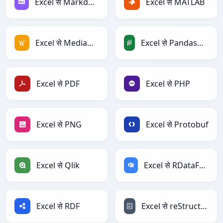
Excel से Markdown
Excel से MATLAB
Excel से MediaWiki
Excel से PandasDataFrame
Excel से PDF
Excel से PHP
Excel से PNG
Excel से Protobuf
Excel से Qlik
Excel से RDataFrame
Excel से RDF
Excel से reStructuredText