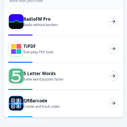
More tools you'll love
RadioFM Pro
Radio without borders
TiPDF
Everyday PDF tools
5 Letter Words
Solve word puzzles faster
QRBarcode
Create and track codes