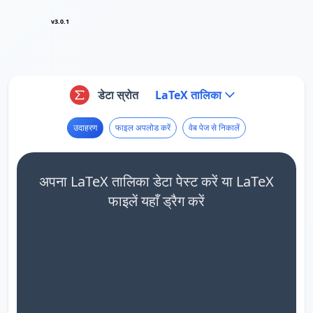
v3.0.1
डेटा स्रोत
LaTeX तालिका
उदाहरण
फाइल अपलोड करें
वेब पेज से निकालें
अपना LaTeX तालिका डेटा पेस्ट करें या LaTeX
फाइलें यहाँ ड्रैग करें