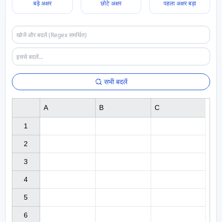
बड़े अक्षर
छोटे अक्षर
पहला अक्षर बड़ा
सभी बदलें
A
B
C
1

2

3

4

5

6
