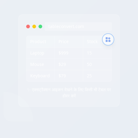
tableconvert.com
Product
Price
Stock
Laptop
$999
15
Mouse
$29
50
Keyboard
$79
25
✨ एक्सट्रैक्शन आइकन देखने के लिए किसी भी टेबल पर
होवर करें