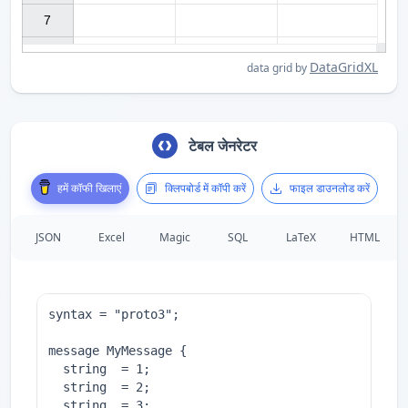
7

DataGridXL
data grid by
टेबल जेनरेटर
हमें कॉफी खिलाएं
क्लिपबोर्ड में कॉपी करें
फाइल डाउनलोड करें
JSON
Excel
Magic
SQL
LaTeX
HTML