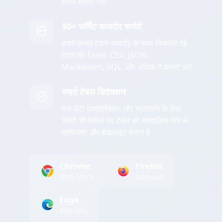
सरल बनाया गया
30+ फॉर्मेट कन्वर्टर सपोर्ट
हमारे उन्नत टेबल कन्वर्टर के साथ निकाली गई
टेबल को Excel, CSV, JSON,
Markdown, SQL, और अधिक में कन्वर्ट करें
स्मार्ट टेबल डिटेक्शन
तेज़ डेटा एक्सट्रैक्शन और रूपांतरण के लिए
किसी भी वेबपेज पर टेबल को स्वचालित रूप से
पहचानता और हाइलाइट करता है
Chrome
Firefox
Web Store
Add-ons
Edge
Add-ons