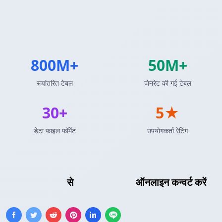
800M+
50M+
रूपांतरित टेबल
जेनरेट की गई टेबल
30+
5★
डेटा फाइल फॉर्मेट
उपयोगकर्ता रेटिंग
LaTeX तालिका
से
प्रोटोकॉल बफर्स
ऑनलाइन कन्वर्ट करें