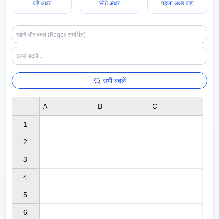
बड़े अक्षर
छोटे अक्षर
पहला अक्षर बड़ा
सभी बदलें
A
B
C
1

2

3

4

5

6
