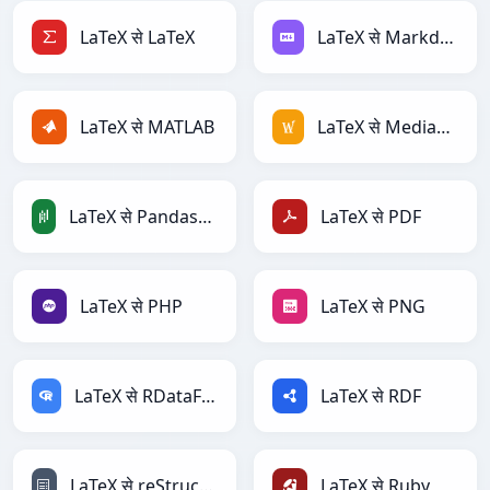
LaTeX से LaTeX
LaTeX से Markdown
LaTeX से MATLAB
LaTeX से MediaWiki
LaTeX से PandasDataFrame
LaTeX से PDF
LaTeX से PHP
LaTeX से PNG
LaTeX से RDataFrame
LaTeX से RDF
LaTeX से reStructuredText
LaTeX से Ruby