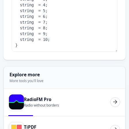
Explore more
More tools you'll love
RadioFM Pro
Radio without borders
TiPDF