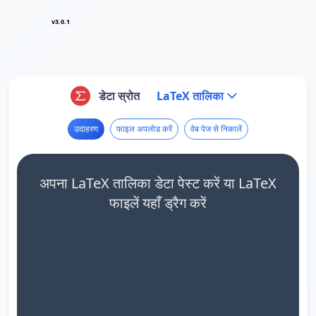
v3.0.1
डेटा स्रोत
LaTeX तालिका
उदाहरण
फाइल अपलोड करें
वेब पेज से निकालें
अपना LaTeX तालिका डेटा पेस्ट करें या LaTeX
फाइलें यहाँ ड्रैग करें