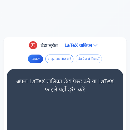
डेटा स्रोत
LaTeX तालिका
उदाहरण
फाइल अपलोड करें
वेब पेज से निकालें
अपना LaTeX तालिका डेटा पेस्ट करें या LaTeX
फाइलें यहाँ ड्रैग करें