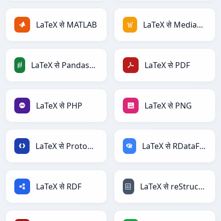
LaTeX से MATLAB
LaTeX से MediaWiki
LaTeX से PandasDataFrame
LaTeX से PDF
LaTeX से PHP
LaTeX से PNG
LaTeX से Protobuf
LaTeX से RDataFrame
LaTeX से RDF
LaTeX से reStructuredText