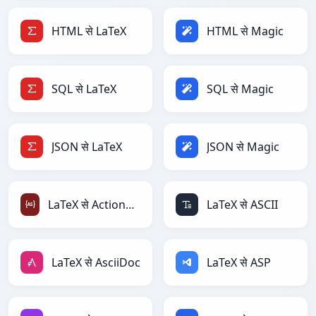
HTML से LaTeX
HTML से Magic
SQL से LaTeX
SQL से Magic
JSON से LaTeX
JSON से Magic
LaTeX से ActionScript
LaTeX से ASCII
LaTeX से AsciiDoc
LaTeX से ASP