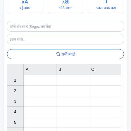
बड़े अक्षर
छोटे अक्षर
पहला अक्षर बड़ा
सभी बदलें
A
B
C
1

2

3

4

5
