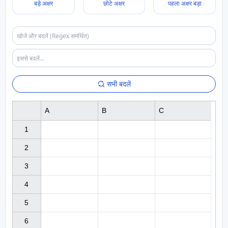
बड़े अक्षर
छोटे अक्षर
पहला अक्षर बड़ा
सभी बदलें
A
B
C
1

2

3

4

5

6
