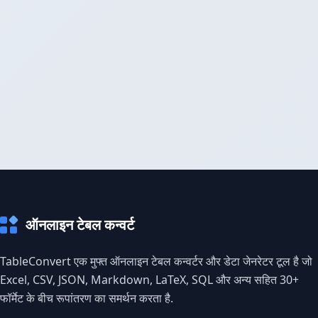
ऑनलाइन टेबल कन्वर्ट
TableConvert एक मुफ्त ऑनलाइन टेबल कन्वर्टर और डेटा जेनरेटर टूल है जो
Excel, CSV, JSON, Markdown, LaTeX, SQL और अन्य सहित 30+
फॉर्मेट के बीच रूपांतरण का समर्थन करता है.