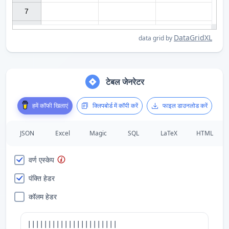
7

DataGridXL
data grid by
टेबल जेनरेटर
हमें कॉफी खिलाएं
क्लिपबोर्ड में कॉपी करें
फाइल डाउनलोड करें
JSON
Excel
Magic
SQL
LaTeX
HTML
वर्ण एस्केप
पंक्ति हेडर
कॉलम हेडर