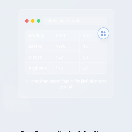
tableconvert.com
Product
Price
Stock
Laptop
$999
15
Mouse
$29
50
Keyboard
$79
25
✨ एक्सट्रैक्शन आइकन देखने के लिए किसी भी टेबल पर
होवर करें