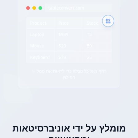
tableconvert.com
Product
Price
Stock
Laptop
$999
15
Mouse
$29
50
Keyboard
$79
25
✨ רחף מעל כל טבלה כדי לראות את סמל
החילוץ
מומלץ על ידי אוניברסיטאות