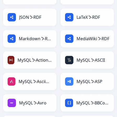
LaTeX ל-RDF
JSON ל-RDF
MediaWiki ל-RDF
Markdown ל-RDF
MySQL ל-ASCII
MySQL ל-ActionScript
MySQL ל-ASP
MySQL ל-AsciiDoc
MySQL ל-BBCode
MySQL ל-Avro