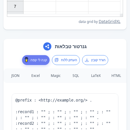
7

DataGridXL
data grid by
גנרטור טבלאות
הורד קובץ
העתק ללוח
קנה לי קפה
JSON
Excel
Magic
SQL
LaTeX
HTML