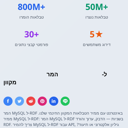
800M+
50M+
טבלאות נוצרו
טבלאות הומרו
30+
5★
דירוג משתמשים
פורמטי קבצי נתונים
שלישיית RDF
ל-
תוצאות שאילתת MySQL
המר
מקוון
המר MySQL ל-RDF באינטרנט עם ממיר הטבלאות המקוון החינמי שלנו.
ממיר MySQL ל-RDF: המר MySQL ל-RDF בשניות — הדבק, ערוך והורד
RDF. צריך להמיר MySQL ל-RDF עבור API, גיליון אלקטרוני או תיעוד?