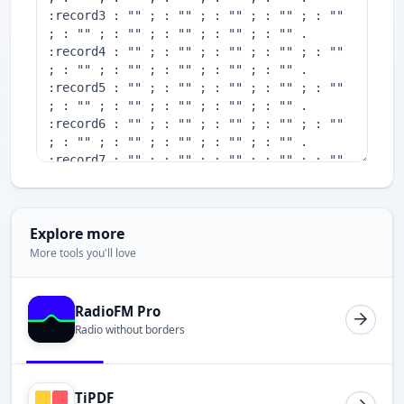
Explore more
More tools you'll love
RadioFM Pro
Radio without borders
TiPDF