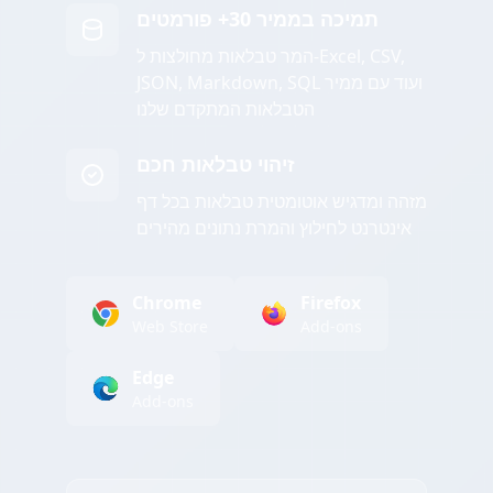
תמיכה בממיר 30+ פורמטים
המר טבלאות מחולצות ל-Excel, CSV,
JSON, Markdown, SQL ועוד עם ממיר
הטבלאות המתקדם שלנו
זיהוי טבלאות חכם
מזהה ומדגיש אוטומטית טבלאות בכל דף
אינטרנט לחילוץ והמרת נתונים מהירים
Chrome
Firefox
Web Store
Add-ons
Edge
Add-ons