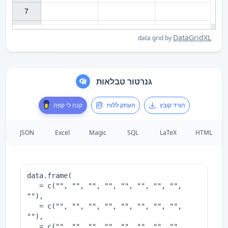
7

DataGridXL
data grid by
גנרטור טבלאות
הורד קובץ
העתק ללוח
קנה לי קפה
JSON
Excel
Magic
SQL
LaTeX
HTML