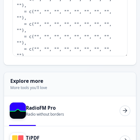
Explore more
More tools you'll love
RadioFM Pro
Radio without borders
TiPDF