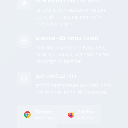
חילוץ טבלאות בלחיצה אחת
חלץ מיידית טבלאות מכל דף אינטרנט
ללא העתקה והדבקה - חילוץ נתונים
מקצועי נעשה פשוט
תמיכה בממיר 30+ פורמטים
המר טבלאות מחולצות ל-Excel, CSV,
JSON, Markdown, SQL ועוד עם ממיר
הטבלאות המתקדם שלנו
זיהוי טבלאות חכם
מזהה ומדגיש אוטומטית טבלאות בכל דף
אינטרנט לחילוץ והמרת נתונים מהירים
Chrome
Firefox
Web Store
Add-ons