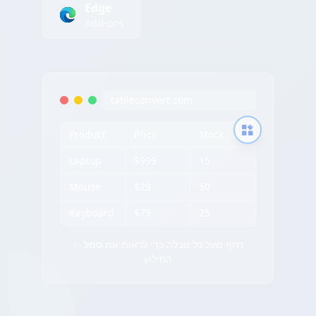
Edge
Add-ons
tableconvert.com
Product
Price
Stock
Laptop
$999
15
Mouse
$29
50
Keyboard
$79
25
✨ רחף מעל כל טבלה כדי לראות את סמל
החילוץ