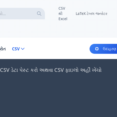
CSV
થી
LaTeX ટેબલ જનરેટર
Excel
્રોત
CSV
ઉદાહરણ
 CSV ડેટા પેસ્ટ કરો અથવા CSV ફાઇલો અહીં ખેંચો