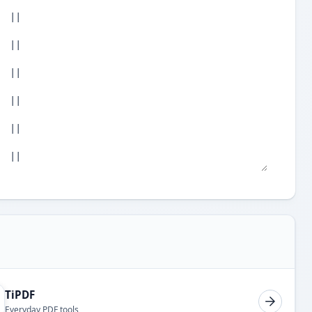
TiPDF
Everyday PDF tools