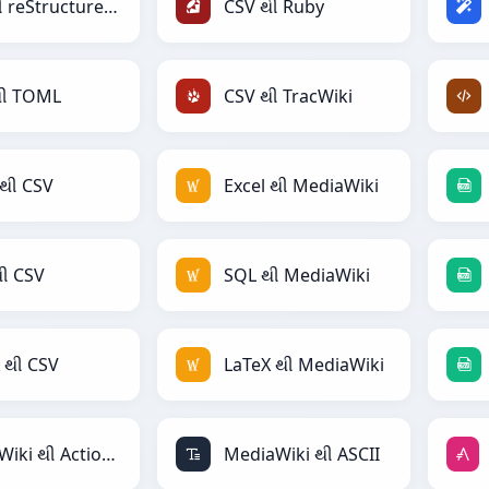
CSV થી reStructuredText
CSV થી Ruby
થી TOML
CSV થી TracWiki
 થી CSV
Excel થી MediaWiki
ી CSV
SQL થી MediaWiki
 થી CSV
LaTeX થી MediaWiki
MediaWiki થી ActionScript
MediaWiki થી ASCII