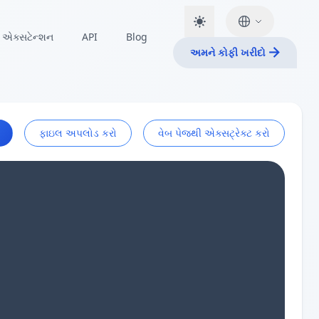
એક્સટેન્શન
API
Blog
અમને કોફી ખરીદો
ફાઇલ અપલોડ કરો
વેબ પેજથી એક્સટ્રેક્ટ કરો