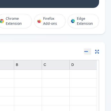
Chrome
Firefox
Edge
Extension
Add-ons
Extension
B
C
D