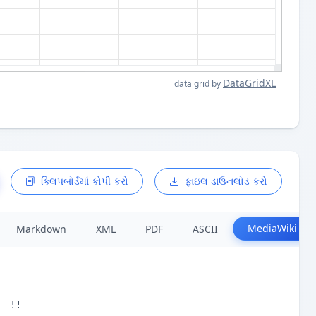
DataGridXL
data grid by
ક્લિપબોર્ડમાં કોપી કરો
ફાઇલ ડાઉનલોડ કરો
MediaWiki
Markdown
XML
PDF
ASCII