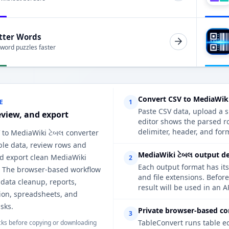
tter Words
 word puzzles faster
Convert CSV to MediaWiki
E
1
Paste CSV data, upload a s
eview, and export
editor shows the parsed r
delimiter, header, and form
 to MediaWiki ટેબલ converter
ble data, review rows and
MediaWiki ટેબલ output de
d export clean MediaWiki
2
Each output format has its
. The browser-based workflow
and file extensions. Befor
r data cleanup, reports,
result will be used in an A
on, spreadsheets, and
sks.
Private browser-based co
3
TableConvert runs table e
ks before copying or downloading