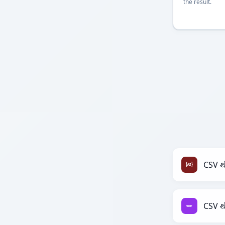
the result.
CSV થ
CSV થ