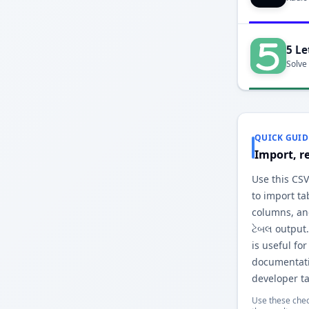
5 Le
Solve
QUICK GUID
Import, r
Use this CSV
to import ta
columns, an
ટેબલ output
is useful fo
documentati
developer ta
Use these chec