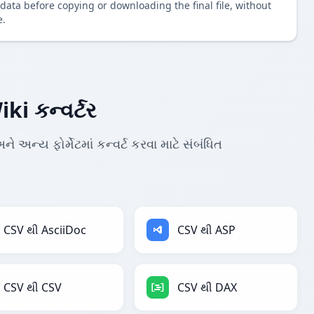
data before copying or downloading the final file, without
e.
i કન્વર્ટર
અન્ય ફોર્મેટમાં કન્વર્ટ કરવા માટે સંબંધિત
CSV થી AsciiDoc
CSV થી ASP
CSV થી CSV
CSV થી DAX