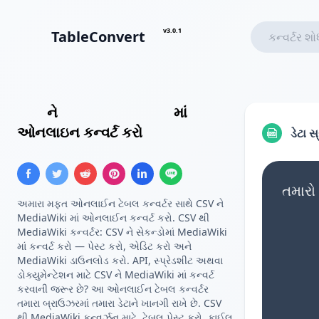
v3.0.1
TableConvert
CSV
ને
MediaWiki ટેબલ
માં
ઓનલાઇન કન્વર્ટ કરો
ડેટા સ
તમારો
અમારા મફત ઓનલાઈન ટેબલ કન્વર્ટર સાથે CSV ને
MediaWiki માં ઓનલાઈન કન્વર્ટ કરો. CSV થી
MediaWiki કન્વર્ટર: CSV ને સેકન્ડોમાં MediaWiki
માં કન્વર્ટ કરો — પેસ્ટ કરો, એડિટ કરો અને
MediaWiki ડાઉનલોડ કરો. API, સ્પ્રેડશીટ અથવા
ડોક્યુમેન્ટેશન માટે CSV ને MediaWiki માં કન્વર્ટ
કરવાની જરૂર છે? આ ઓનલાઈન ટેબલ કન્વર્ટર
તમારા બ્રાઉઝરમાં તમારા ડેટાને ખાનગી રાખે છે. CSV
થી MediaWiki કન્વર્ઝન માટે, ટેબલ પેસ્ટ કરો, ફાઈલ