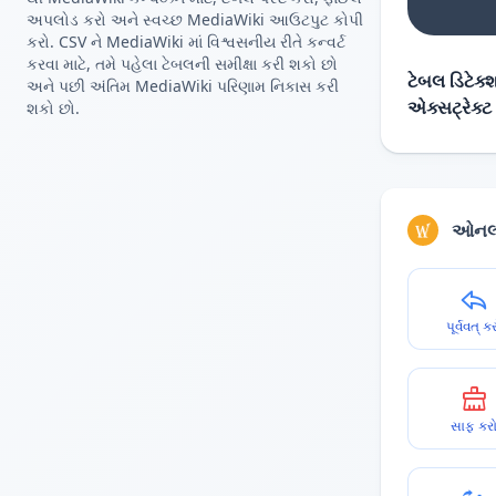
અપલોડ કરો અને સ્વચ્છ MediaWiki આઉટપુટ કોપી
કરો. CSV ને MediaWiki માં વિશ્વસનીય રીતે કન્વર્ટ
કરવા માટે, તમે પહેલા ટેબલની સમીક્ષા કરી શકો છો
ટેબલ ડિટેક
અને પછી અંતિમ MediaWiki પરિણામ નિકાસ કરી
એક્સટ્રેક્ટ
શકો છો.
ઓનલા
પૂર્વવત્ ક
સાફ કર