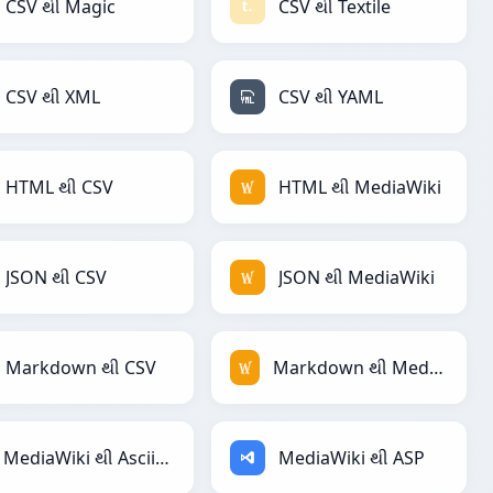
CSV થી Magic
CSV થી Textile
CSV થી XML
CSV થી YAML
HTML થી CSV
HTML થી MediaWiki
JSON થી CSV
JSON થી MediaWiki
Markdown થી CSV
Markdown થી MediaWiki
MediaWiki થી AsciiDoc
MediaWiki થી ASP