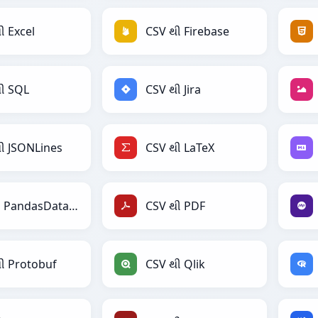
ી Excel
CSV થી Firebase
ી SQL
CSV થી Jira
ી JSONLines
CSV થી LaTeX
CSV થી PandasDataFrame
CSV થી PDF
ી Protobuf
CSV થી Qlik