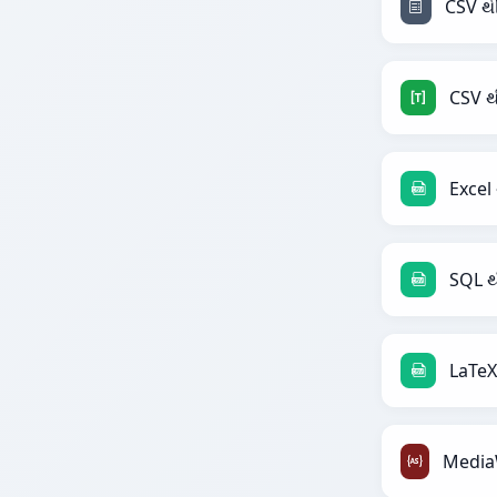
CSV 
Excel
SQL થ
LaTeX