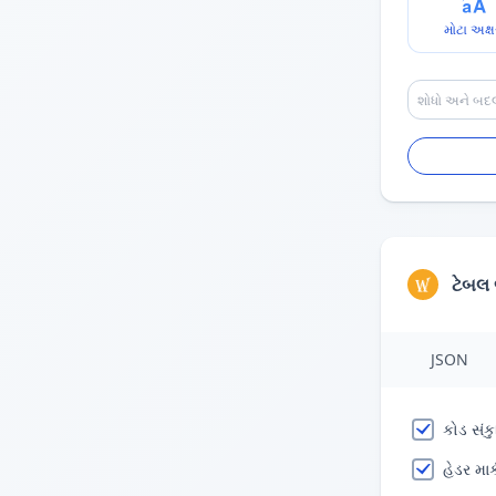
મોટા અક્ષ
ટેબલ
JSON
કોડ સંક
હેડર મા