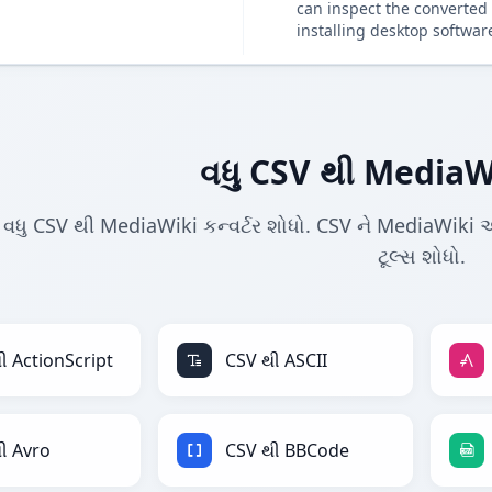
can inspect the converted 
installing desktop softwar
વધુ CSV થી MediaWik
વધુ CSV થી MediaWiki કન્વર્ટર શોધો. CSV ને MediaWiki અને 
ટૂલ્સ શોધો.
ી ActionScript
CSV થી ASCII
ી Avro
CSV થી BBCode