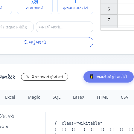
રો
નાના અક્ષરો
પ્રથમ અક્ષર મોટો
6

7

બધું બદલો
 જનરેટર
અમને કોફી ખરીદો
X પર અમને ફોલો કરો
Excel
Magic
SQL
LaTeX
HTML
CSV
ુચિત કરો
ર્કઅપ