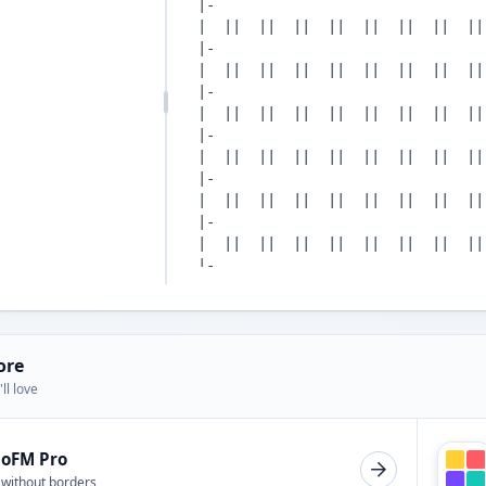
ore
ll love
ioFM Pro
 without borders