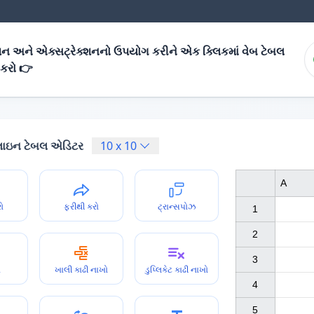
્શન અને એક્સટ્રેક્શનનો ઉપયોગ કરીને એક ક્લિકમાં વેબ ટેબલ
 કરો 👉
ઇન ટેબલ એડિટર
10
x
10
A
રો
ફરીથી કરો
ટ્રાન્સપોઝ
1

2

3

ો
ખાલી કાઢી નાખો
ડુપ્લિકેટ કાઢી નાખો
4

5
