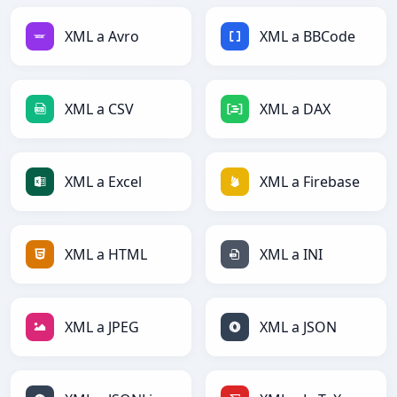
XML a Avro
XML a BBCode
XML a CSV
XML a DAX
XML a Excel
XML a Firebase
XML a HTML
XML a INI
XML a JPEG
XML a JSON