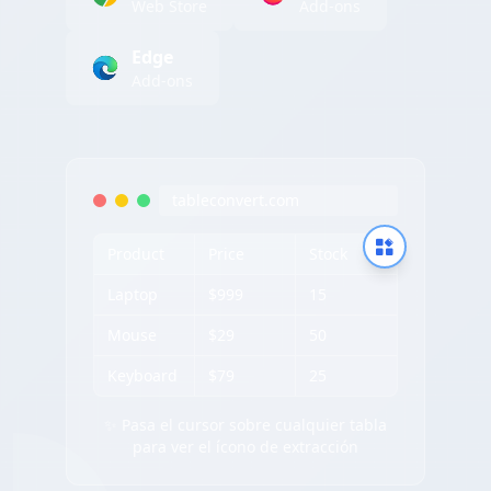
Web Store
Add-ons
Edge
Add-ons
tableconvert.com
Product
Price
Stock
Laptop
$999
15
Mouse
$29
50
Keyboard
$79
25
✨ Pasa el cursor sobre cualquier tabla
para ver el ícono de extracción