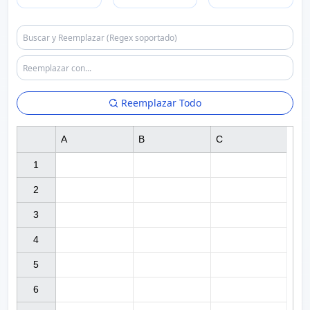
Reemplazar Todo
A
B
C
1

2

3

4

5

6
