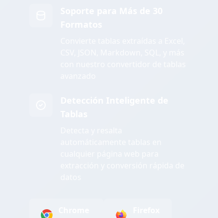
Soporte para Más de 30
Formatos
Convierte tablas extraídas a Excel,
CSV, JSON, Markdown, SQL, y más
con nuestro convertidor de tablas
avanzado
Detección Inteligente de
Tablas
Detecta y resalta
automáticamente tablas en
cualquier página web para
extracción y conversión rápida de
datos
Chrome
Firefox