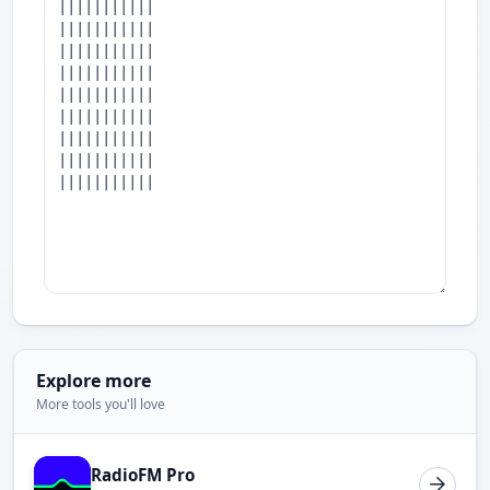
Explore more
More tools you'll love
RadioFM Pro