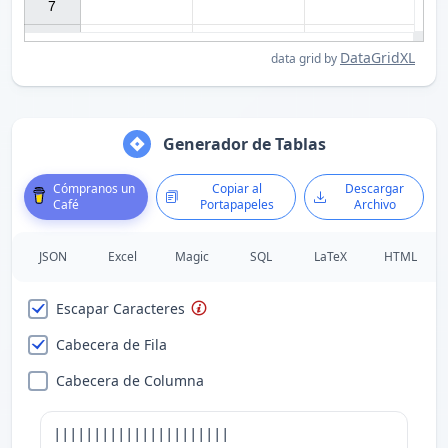
7

DataGridXL
data grid by
Generador de Tablas
Cómpranos un
Copiar al
Descargar
Café
Portapapeles
Archivo
JSON
Excel
Magic
SQL
LaTeX
HTML
Escapar Caracteres
Cabecera de Fila
Cabecera de Columna