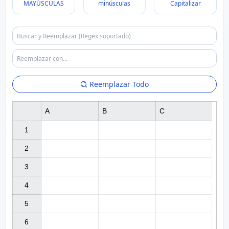
MAYÚSCULAS
minúsculas
Capitalizar
Reemplazar Todo
A
B
C
1

2

3

4

5

6
