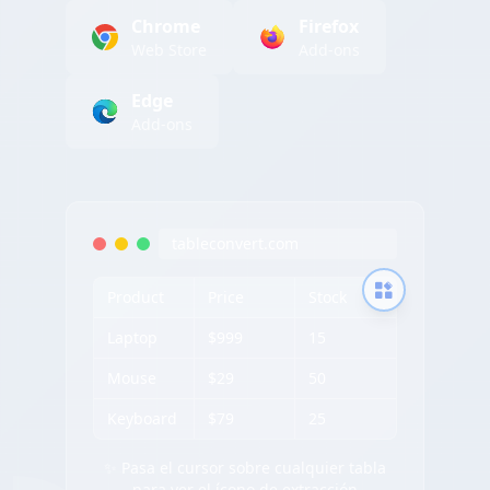
Chrome
Firefox
Web Store
Add-ons
Edge
Add-ons
tableconvert.com
Product
Price
Stock
Laptop
$999
15
Mouse
$29
50
Keyboard
$79
25
✨ Pasa el cursor sobre cualquier tabla
para ver el ícono de extracción