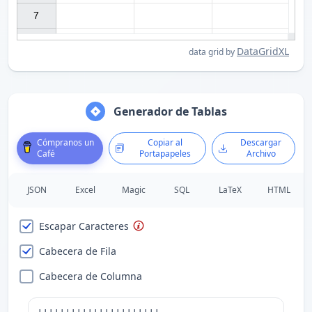
7

DataGridXL
data grid by
Generador de Tablas
Cómpranos un
Copiar al
Descargar
Café
Portapapeles
Archivo
JSON
Excel
Magic
SQL
LaTeX
HTML
Escapar Caracteres
Cabecera de Fila
Cabecera de Columna