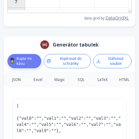
7

DataGridXL
data grid by
Generátor tabulek
Kupte mi
Kopírovat do
Stáhnout
kávu
schránky
soubor
JSON
Excel
Magic
SQL
LaTeX
HTML