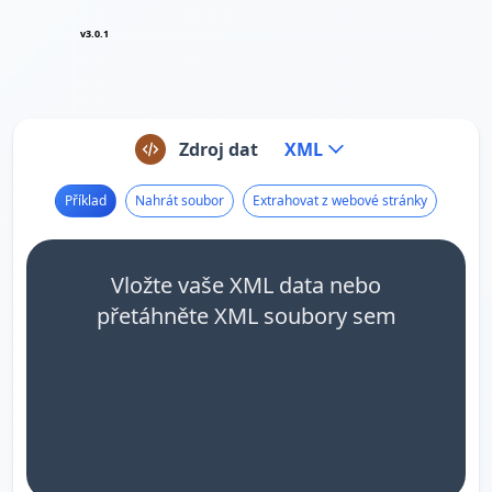
v3.0.1
Zdroj dat
XML
Příklad
Nahrát soubor
Extrahovat z webové stránky
Vložte vaše XML data nebo
přetáhněte XML soubory sem