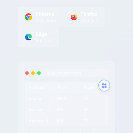
Chrome
Firefox
Web Store
Add-ons
Edge
Add-ons
tableconvert.com
Product
Price
Stock
Laptop
$999
15
Mouse
$29
50
Keyboard
$79
25