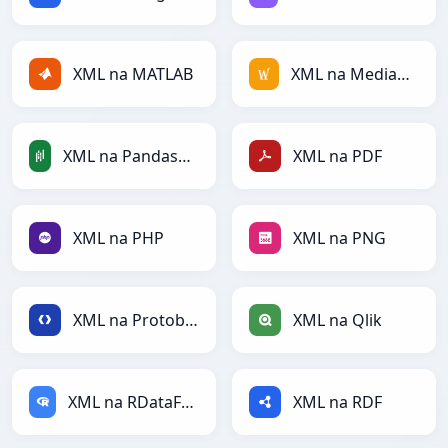
XML na MATLAB
XML na MediaWiki
XML na PandasDataFrame
XML na PDF
XML na PHP
XML na PNG
XML na Protobuf
XML na Qlik
XML na RDataFrame
XML na RDF