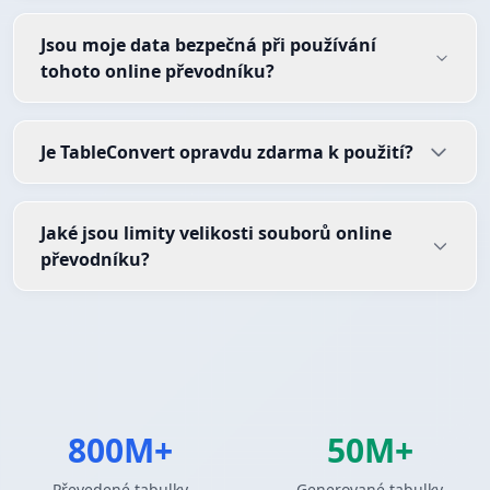
Jsou moje data bezpečná při používání
tohoto online převodníku?
Je TableConvert opravdu zdarma k použití?
Jaké jsou limity velikosti souborů online
převodníku?
800M+
50M+
Převedené tabulky
Generované tabulky