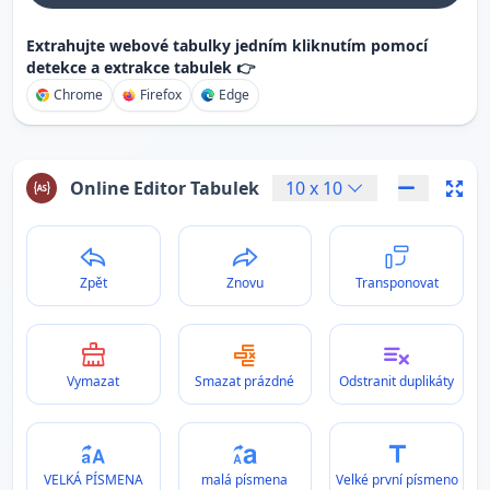
Extrahujte webové tabulky jedním kliknutím pomocí
detekce a extrakce tabulek 👉
Chrome
Firefox
Edge
Online Editor Tabulek
10
x
10
Zpět
Znovu
Transponovat
Vymazat
Smazat prázdné
Odstranit duplikáty
VELKÁ PÍSMENA
malá písmena
Velké první písmeno