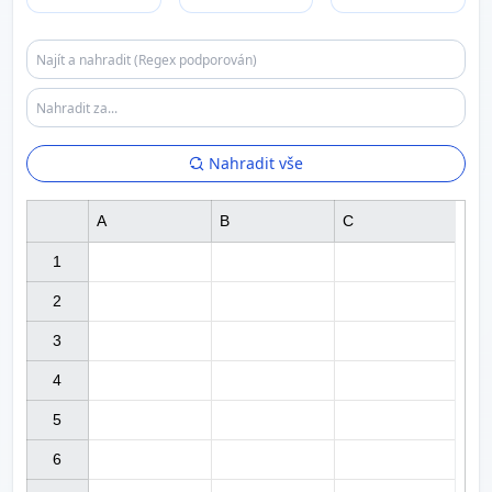
Nahradit vše
A
B
C
1

2

3

4

5

6
