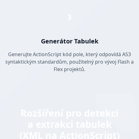
3
Generátor Tabulek
Generujte ActionScript kód pole, který odpovídá AS3
syntaktickým standardům, použitelný pro vývoj Flash a
Flex projektů.
Rozšíření pro detekci
a extrakci tabulek
(XML na ActionScript)