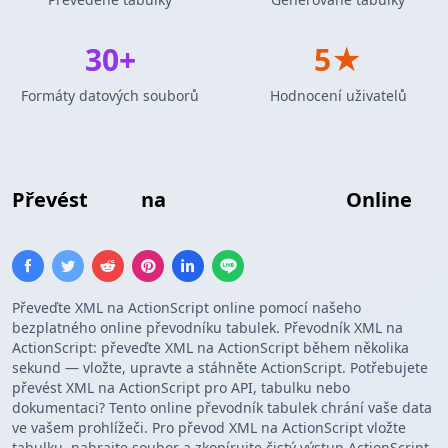
30+
5★
Formáty datových souborů
Hodnocení uživatelů
Převést
XML
na
ActionScript Pole
Online
Převeďte XML na ActionScript online pomocí našeho
bezplatného online převodníku tabulek. Převodník XML na
ActionScript: převeďte XML na ActionScript během několika
sekund — vložte, upravte a stáhněte ActionScript. Potřebujete
převést XML na ActionScript pro API, tabulku nebo
dokumentaci? Tento online převodník tabulek chrání vaše data
ve vašem prohlížeči. Pro převod XML na ActionScript vložte
tabulku, nahrajte soubor a zkopírujte čistý výstup ActionScript.