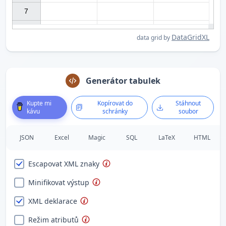
7

DataGridXL
data grid by
Generátor tabulek
Kupte mi
Kopírovat do
Stáhnout
kávu
schránky
soubor
JSON
Excel
Magic
SQL
LaTeX
HTML
Escapovat XML znaky
Minifikovat výstup
XML deklarace
Režim atributů