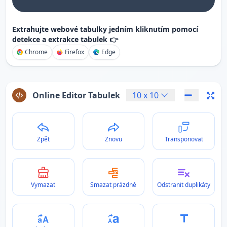
Extrahujte webové tabulky jedním kliknutím pomocí
detekce a extrakce tabulek 👉
Chrome
Firefox
Edge
Online Editor Tabulek
10
x
10
Zpět
Znovu
Transponovat
Vymazat
Smazat prázdné
Odstranit duplikáty