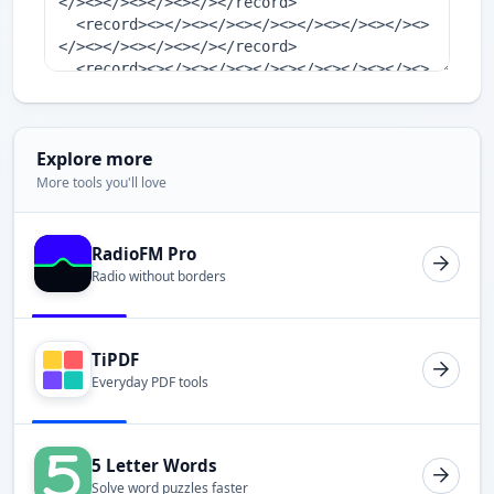
Explore more
More tools you'll love
RadioFM Pro
Radio without borders
TiPDF
Everyday PDF tools
5 Letter Words
Solve word puzzles faster