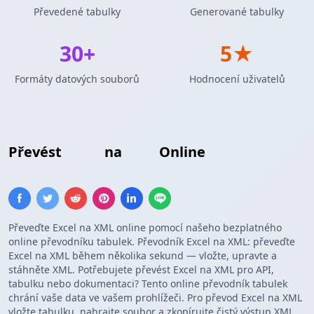
Převedené tabulky
Generované tabulky
30+
5★
Formáty datových souborů
Hodnocení uživatelů
Převést
Excel
na
XML
Online
Převeďte Excel na XML online pomocí našeho bezplatného
online převodníku tabulek. Převodník Excel na XML: převeďte
Excel na XML během několika sekund — vložte, upravte a
stáhněte XML. Potřebujete převést Excel na XML pro API,
tabulku nebo dokumentaci? Tento online převodník tabulek
chrání vaše data ve vašem prohlížeči. Pro převod Excel na XML
vložte tabulku, nahrajte soubor a zkopírujte čistý výstup XML.