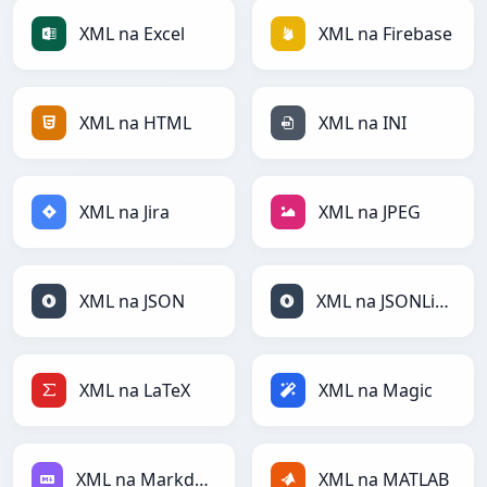
XML na Excel
XML na Firebase
XML na HTML
XML na INI
XML na Jira
XML na JPEG
XML na JSON
XML na JSONLines
XML na LaTeX
XML na Magic
XML na Markdown
XML na MATLAB