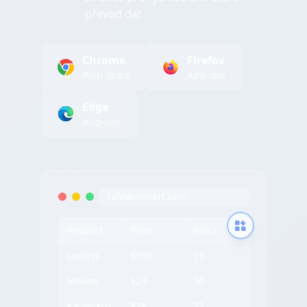
převod dat
Chrome
Firefox
Web Store
Add-ons
Edge
Add-ons
tableconvert.com
Product
Price
Stock
Laptop
$999
15
Mouse
$29
50
Keyboard
$79
25