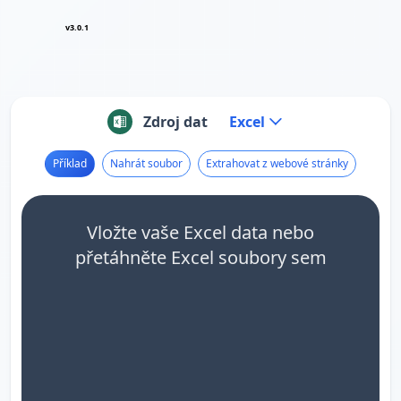
v3.0.1
Zdroj dat
Excel
Příklad
Nahrát soubor
Extrahovat z webové stránky
Vložte vaše Excel data nebo
přetáhněte Excel soubory sem