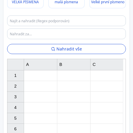
VELKÁ PÍSMENA
malá písmena
Velké první písmeno
Nahradit vše
A
B
C
1

2

3

4

5

6
