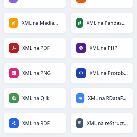
XML na MediaWiki
XML na PandasDataFrame
XML na PDF
XML na PHP
XML na PNG
XML na Protobuf
XML na Qlik
XML na RDataFrame
XML na RDF
XML na reStructuredText