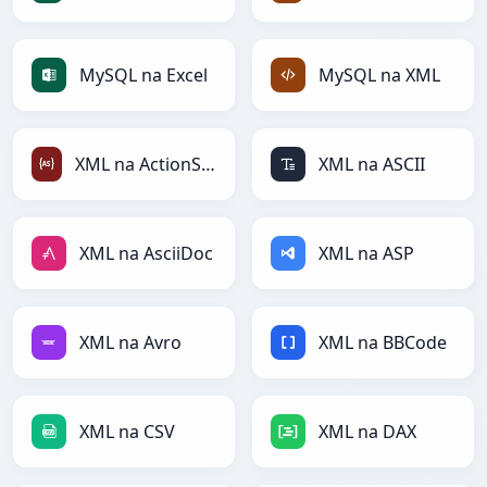
MySQL na Excel
MySQL na XML
XML na ActionScript
XML na ASCII
XML na AsciiDoc
XML na ASP
XML na Avro
XML na BBCode
XML na CSV
XML na DAX