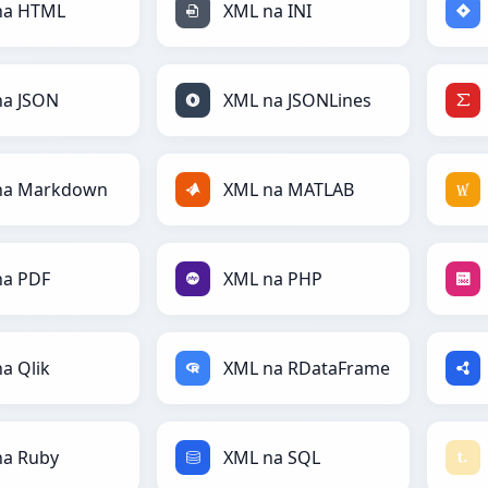
na HTML
XML na INI
na JSON
XML na JSONLines
na Markdown
XML na MATLAB
na PDF
XML na PHP
a Qlik
XML na RDataFrame
na Ruby
XML na SQL