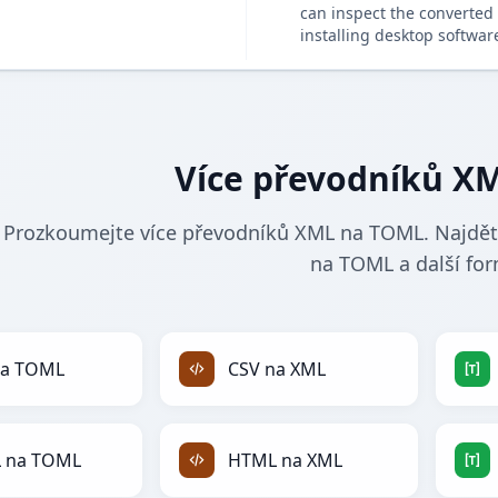
can inspect the converted 
installing desktop softwar
Více převodníků X
Prozkoumejte více převodníků XML na TOML. Najděte
na TOML a další for
na TOML
CSV na XML
 na TOML
HTML na XML