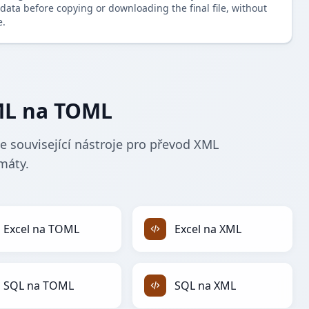
data before copying or downloading the final file, without
e.
ML na TOML
 související nástroje pro převod XML
máty.
Excel na TOML
Excel na XML
SQL na TOML
SQL na XML