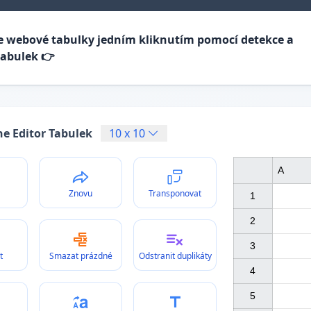
e webové tabulky jedním kliknutím pomocí detekce a
tabulek 👉
ne Editor Tabulek
10
x
10
A
Znovu
Transponovat
1

2

3

t
Smazat prázdné
Odstranit duplikáty
4

5
