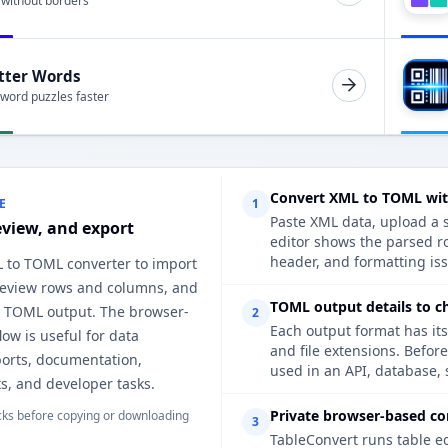
 without borders
tter Words
 word puzzles faster
Convert XML to TOML wit
E
1
Paste XML data, upload a s
eview, and export
editor shows the parsed r
header, and formatting iss
L to TOML converter to import
 review rows and columns, and
TOML output details to c
n TOML output. The browser-
2
Each output format has its
ow is useful for data
and file extensions. Befor
ports, documentation,
used in an API, database, 
s, and developer tasks.
Private browser-based co
ks before copying or downloading
3
TableConvert runs table e