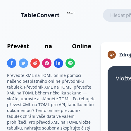
v3.0.1
TableConvert
Převést
XML
na
TOML
Online
Zdroj
Převeďte XML na TOML online pomocí
Vložt
našeho bezplatného online převodníku
tabulek. Převodník XML na TOML: převeďte
XML na TOML během několika sekund —
vložte, upravte a stáhněte TOML. Potřebujete
převést XML na TOML pro API, tabulku nebo
dokumentaci? Tento online převodník
tabulek chrání vaše data ve vašem
prohlížeči. Pro převod XML na TOML vložte
tabulku, nahrajte soubor a zkopírujte čistý