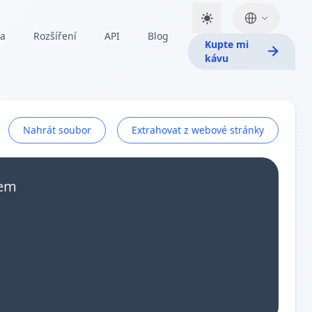
ka
Rozšíření
API
Blog
Kupte mi
kávu
Nahrát soubor
Extrahovat z webové stránky
sem