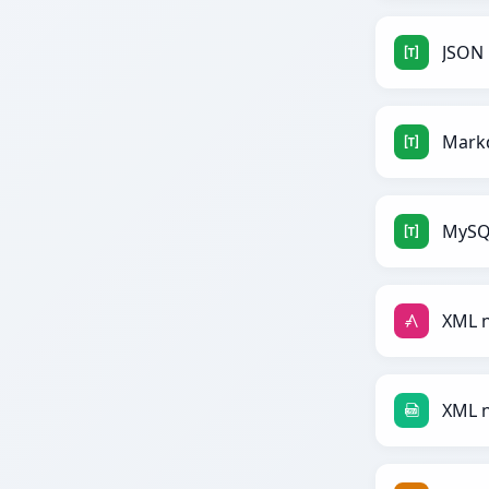
JSON
MySQ
XML n
XML 