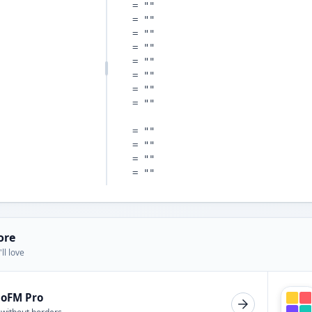
ore
ll love
ioFM Pro