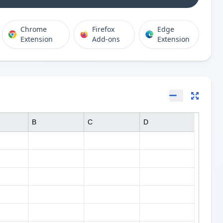
Chrome
Firefox
Edge
Extension
Add-ons
Extension
B
C
D