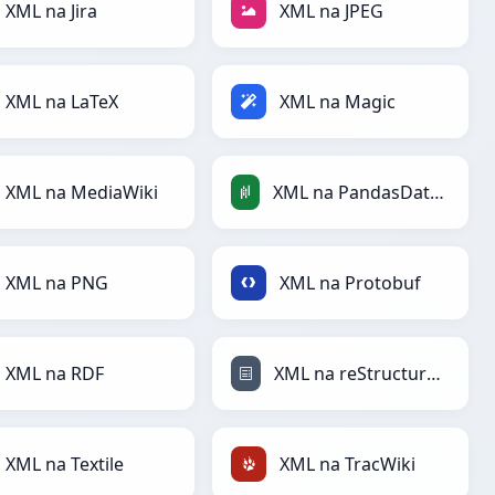
XML na Jira
XML na JPEG
XML na LaTeX
XML na Magic
XML na MediaWiki
XML na PandasDataFrame
XML na PNG
XML na Protobuf
XML na RDF
XML na reStructuredText
XML na Textile
XML na TracWiki