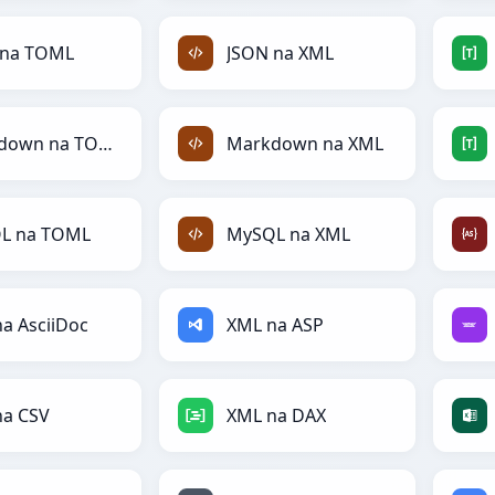
 na TOML
JSON na XML
Markdown na TOML
Markdown na XML
L na TOML
MySQL na XML
a AsciiDoc
XML na ASP
na CSV
XML na DAX