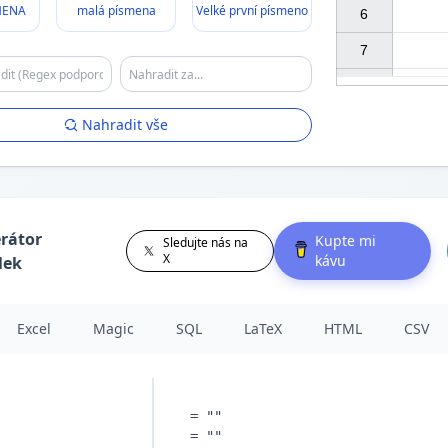
MENA
malá písmena
Velké první písmeno
6

7

Nahradit vše
rátor
Kupte mi
Sledujte nás na
X
kávu
lek
Excel
Magic
SQL
LaTeX
HTML
CSV