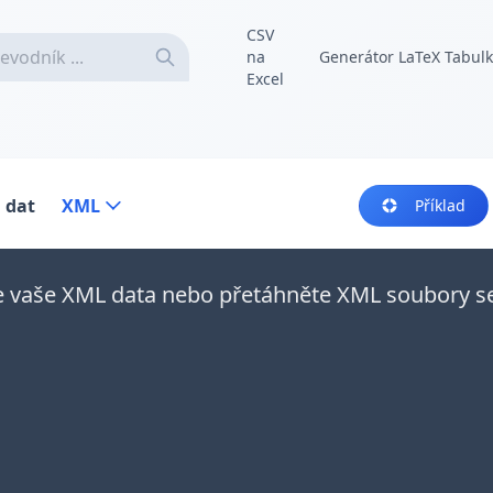
CSV
na
Generátor LaTeX Tabul
Excel
 dat
XML
Příklad
e vaše XML data nebo přetáhněte XML soubory 