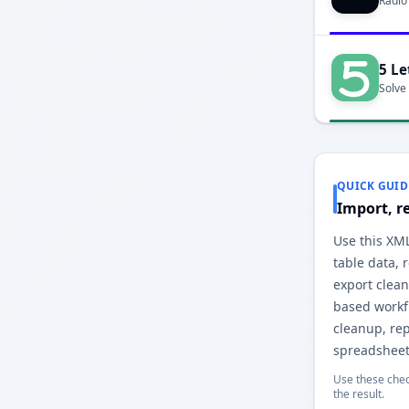
Radio
5 Le
Solve
QUICK GUID
Import, r
Use this XM
table data,
export clea
based workfl
cleanup, re
spreadsheet
Use these chec
the result.