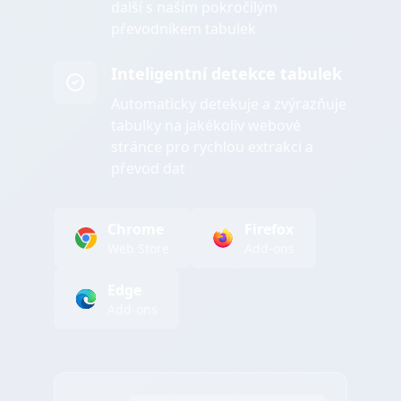
další s naším pokročilým
převodníkem tabulek
Inteligentní detekce tabulek
Automaticky detekuje a zvýrazňuje
tabulky na jakékoliv webové
stránce pro rychlou extrakci a
převod dat
Chrome
Firefox
Web Store
Add-ons
Edge
Add-ons