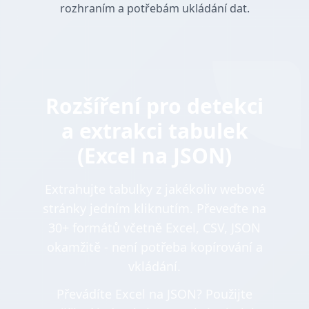
rozhraním a potřebám ukládání dat.
Rozšíření pro detekci
a extrakci tabulek
(Excel na JSON)
Extrahujte tabulky z jakékoliv webové
stránky jedním kliknutím. Převeďte na
30+ formátů včetně Excel, CSV, JSON
okamžitě - není potřeba kopírování a
vkládání.
Převádíte Excel na JSON? Použijte