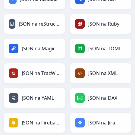
JSON na reStructuredText
JSON na Ruby
JSON na Magic
JSON na TOML
JSON na TracWiki
JSON na XML
JSON na YAML
JSON na DAX
JSON na Firebase
JSON na Jira