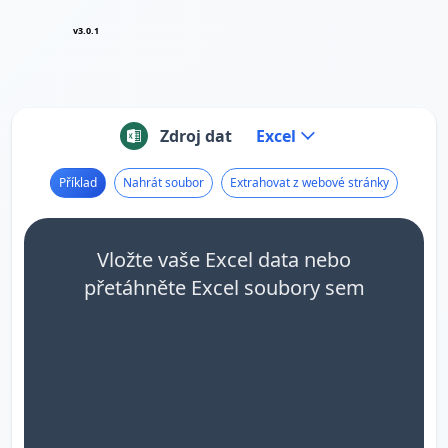
v3.0.1
Zdroj dat
Excel
Příklad
Nahrát soubor
Extrahovat z webové stránky
Vložte vaše Excel data nebo
přetáhněte Excel soubory sem