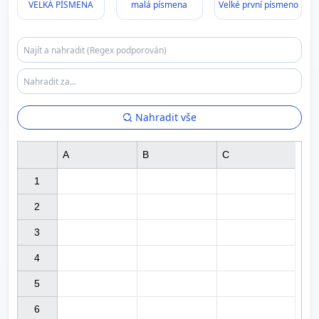
VELKÁ PÍSMENA
malá písmena
Velké první písmeno
Nahradit vše
A
B
C
1

2

3

4

5

6
