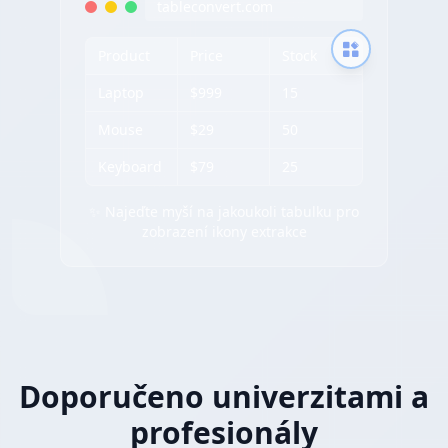
tableconvert.com
Product
Price
Stock
Laptop
$999
15
Mouse
$29
50
Keyboard
$79
25
✨ Najeďte myší na jakoukoli tabulku pro
zobrazení ikony extrakce
Doporučeno univerzitami a
profesionály