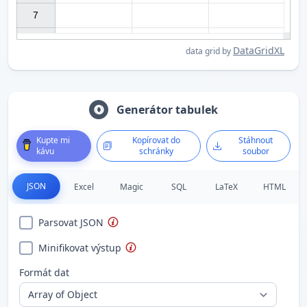
7

DataGridXL
data grid by
Generátor tabulek
Kupte mi
Kopírovat do
Stáhnout
kávu
schránky
soubor
JSON
Excel
Magic
SQL
LaTeX
HTML
Parsovat JSON
Minifikovat výstup
Formát dat