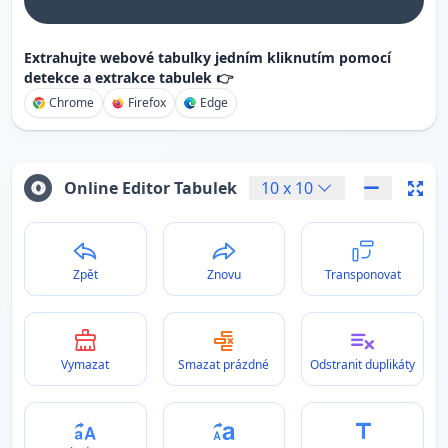
Extrahujte webové tabulky jedním kliknutím pomocí
detekce a extrakce tabulek 👉
Chrome
Firefox
Edge
Online Editor Tabulek
10
x
10
Zpět
Znovu
Transponovat
Vymazat
Smazat prázdné
Odstranit duplikáty