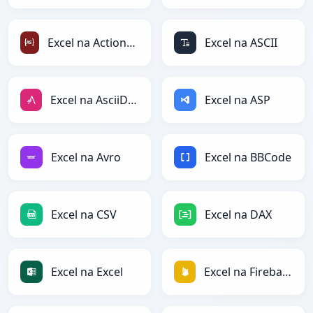
Excel na ActionScript
Excel na ASCII
Excel na AsciiDoc
Excel na ASP
Excel na Avro
Excel na BBCode
Excel na CSV
Excel na DAX
Excel na Excel
Excel na Firebase