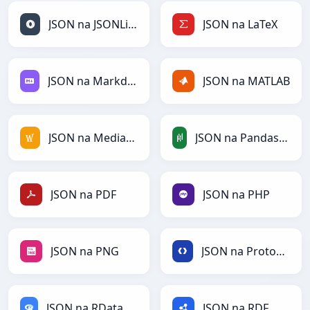
JSON na JSONLines
JSON na LaTeX
JSON na Markdown
JSON na MATLAB
JSON na MediaWiki
JSON na PandasDataFrame
JSON na PDF
JSON na PHP
JSON na PNG
JSON na Protobuf
JSON na RDataFrame
JSON na RDF