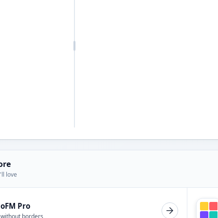
ore
ll love
ioFM Pro
 without borders