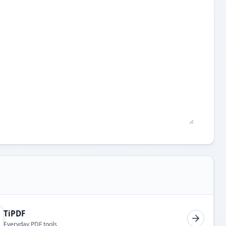
TiPDF
Everyday PDF tools