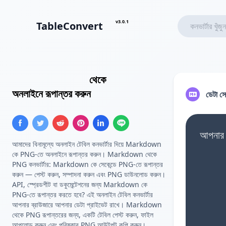
v3.0.1
TableConvert
Markdown টেবিল
থেকে
PNG ছবি
অনলাইনে রূপান্তর করুন
ডেটা সো
আপনার 
আমাদের বিনামূল্যে অনলাইন টেবিল কনভার্টার দিয়ে Markdown
কে PNG-তে অনলাইনে রূপান্তর করুন। Markdown থেকে
PNG কনভার্টার: Markdown কে সেকেন্ডে PNG-তে রূপান্তর
করুন — পেস্ট করুন, সম্পাদনা করুন এবং PNG ডাউনলোড করুন।
API, স্প্রেডশীট বা ডকুমেন্টেশনের জন্য Markdown কে
PNG-তে রূপান্তর করতে হবে? এই অনলাইন টেবিল কনভার্টার
আপনার ব্রাউজারে আপনার ডেটা প্রাইভেট রাখে। Markdown
থেকে PNG রূপান্তরের জন্য, একটি টেবিল পেস্ট করুন, ফাইল
আপলোড করুন এবং পরিষ্কার PNG আউটপুট কপি করুন।