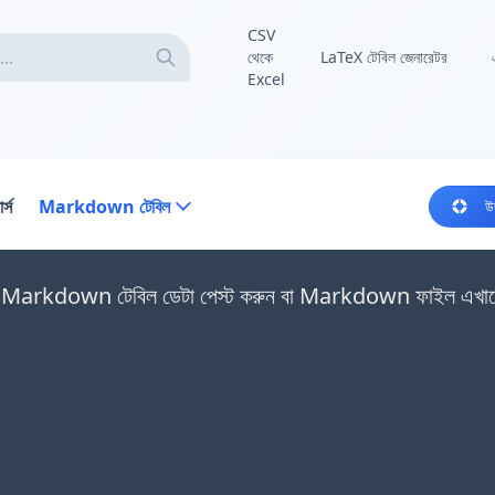
CSV
থেকে
LaTeX টেবিল জেনারেটর
Excel
র্স
Markdown টেবিল
উ
Markdown টেবিল ডেটা পেস্ট করুন বা Markdown ফাইল এখানে