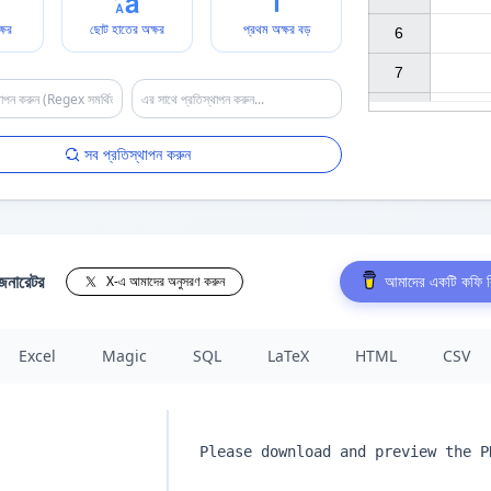
্ষর
ছোট হাতের অক্ষর
প্রথম অক্ষর বড়
6

7

সব প্রতিস্থাপন করুন
েনারেটর
আমাদের একটি কফি ক
X-এ আমাদের অনুসরণ করুন
Excel
Magic
SQL
LaTeX
HTML
CSV