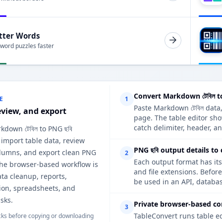
tter Words
 word puzzles faster
Convert Markdown টেবিল t
E
1
Paste Markdown টেবিল data,
eview, and export
page. The table editor sh
catch delimiter, header, an
kdown টেবিল to PNG ছবি
 import table data, review
PNG ছবি output details to
lumns, and export clean PNG
2
Each output format has its
The browser-based workflow is
and file extensions. Befor
ata cleanup, reports,
be used in an API, databas
on, spreadsheets, and
sks.
Private browser-based co
3
TableConvert runs table e
ks before copying or downloading