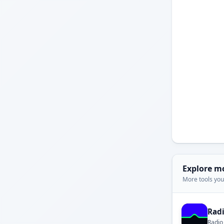
Explore m
More tools you'
Rad
Radio