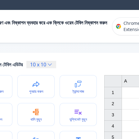
ণ এবং নিষ্কাশন ব্যবহার করে এক ক্লিকে ওয়েব টেবিল নিষ্কাশন করুন
Chrom
Extens
 টেবিল এডিটর
10
x
10
A
িরুন
পুনরায় করুন
ট্রান্সপোজ
1

2

3

ুন
খালি মুছুন
ডুপ্লিকেট মুছুন
4

5
