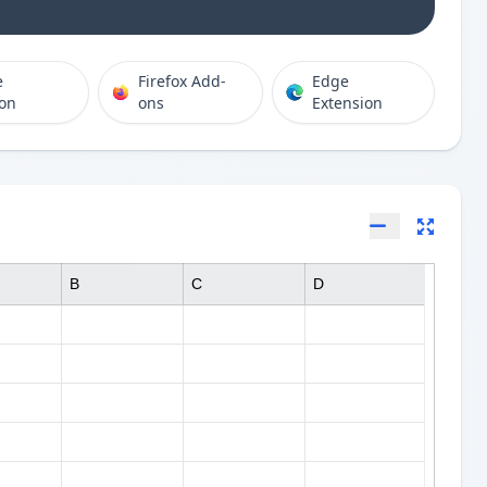
e
Firefox Add-
Edge
ion
ons
Extension
B
C
D