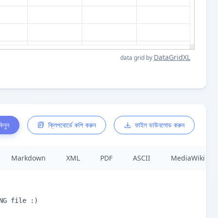
DataGridXL
data grid by
িনুন
ক্লিপবোর্ডে কপি করুন
ফাইল ডাউনলোড করুন
Markdown
XML
PDF
ASCII
MediaWiki