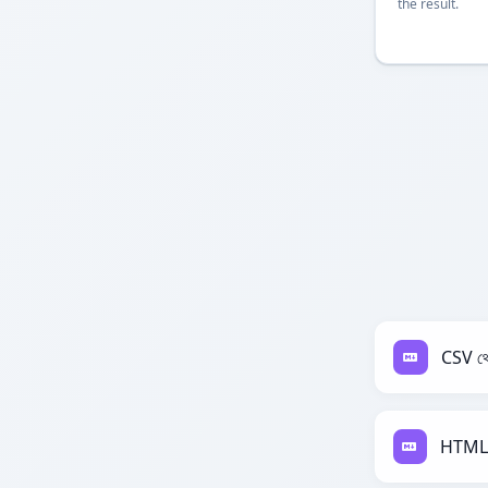
the result.
CSV 