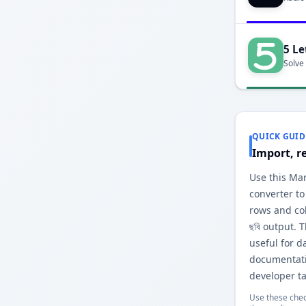
5 Le
Solve
QUICK GUID
Import, r
Use this Mar
converter to
rows and co
ছবি output. 
useful for d
documentati
developer ta
Use these chec