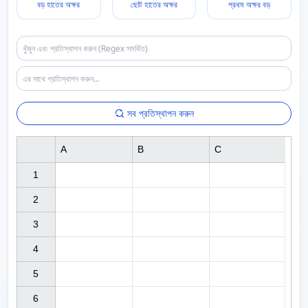
বড় হাতের অক্ষর
ছোট হাতের অক্ষর
প্রথম অক্ষর বড়
সব প্রতিস্থাপন করুন
A
B
C
1

2

3

4

5

6
