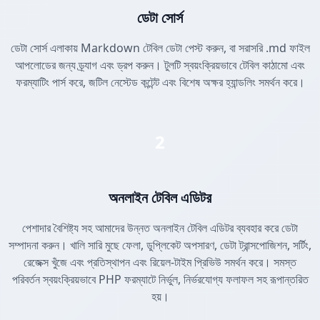
ডেটা সোর্স
ডেটা সোর্স এলাকায় Markdown টেবিল ডেটা পেস্ট করুন, বা সরাসরি .md ফাইল
আপলোডের জন্য ড্র্যাগ এবং ড্রপ করুন। টুলটি স্বয়ংক্রিয়ভাবে টেবিল কাঠামো এবং
ফরম্যাটিং পার্স করে, জটিল নেস্টেড কন্টেন্ট এবং বিশেষ অক্ষর হ্যান্ডলিং সমর্থন করে।
2
অনলাইন টেবিল এডিটর
পেশাদার বৈশিষ্ট্য সহ আমাদের উন্নত অনলাইন টেবিল এডিটর ব্যবহার করে ডেটা
সম্পাদনা করুন। খালি সারি মুছে ফেলা, ডুপ্লিকেট অপসারণ, ডেটা ট্রান্সপোজিশন, সর্টিং,
রেজেক্স খুঁজে এবং প্রতিস্থাপন এবং রিয়েল-টাইম প্রিভিউ সমর্থন করে। সমস্ত
পরিবর্তন স্বয়ংক্রিয়ভাবে PHP ফরম্যাটে নির্ভুল, নির্ভরযোগ্য ফলাফল সহ রূপান্তরিত
হয়।