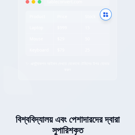
tableconvert.com
Product
Price
Stock
Laptop
$999
15
Mouse
$29
50
Keyboard
$79
25
✨ এক্সট্র্যাকশন আইকন দেখতে যেকোনো টেবিলের উপর হোভার
করুন
বিশ্ববিদ্যালয় এবং পেশাদারদের দ্বারা
সুপারিশকৃত