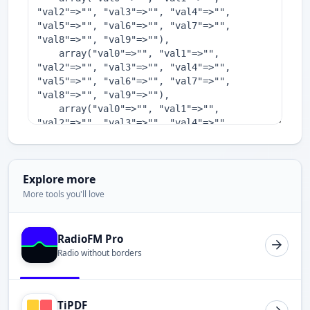
Explore more
More tools you'll love
RadioFM Pro
Radio without borders
TiPDF