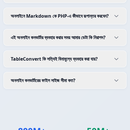
অনলাইনে Markdown কে PHP-এ কীভাবে রূপান্তর করবেন?
এই অনলাইন কনভার্টার ব্যবহার করার সময় আমার ডেটা কি নিরাপদ?
TableConvert কি সত্যিই বিনামূল্যে ব্যবহার করা যায়?
অনলাইন কনভার্টারের ফাইল সাইজ সীমা কত?