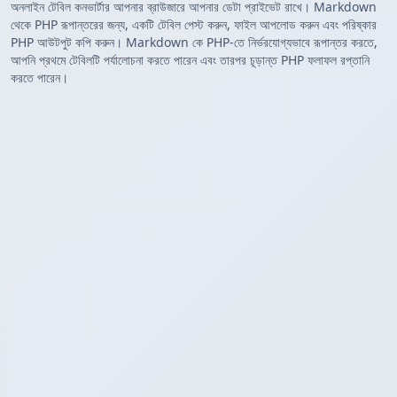
অনলাইন টেবিল কনভার্টার আপনার ব্রাউজারে আপনার ডেটা প্রাইভেট রাখে। Markdown
থেকে PHP রূপান্তরের জন্য, একটি টেবিল পেস্ট করুন, ফাইল আপলোড করুন এবং পরিষ্কার
PHP আউটপুট কপি করুন। Markdown কে PHP-তে নির্ভরযোগ্যভাবে রূপান্তর করতে,
আপনি প্রথমে টেবিলটি পর্যালোচনা করতে পারেন এবং তারপর চূড়ান্ত PHP ফলাফল রপ্তানি
করতে পারেন।