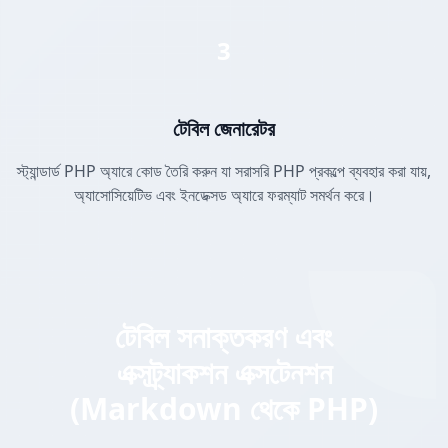
3
টেবিল জেনারেটর
স্ট্যান্ডার্ড PHP অ্যারে কোড তৈরি করুন যা সরাসরি PHP প্রকল্পে ব্যবহার করা যায়,
অ্যাসোসিয়েটিভ এবং ইনডেক্সড অ্যারে ফরম্যাট সমর্থন করে।
টেবিল সনাক্তকরণ এবং
এক্সট্র্যাকশন এক্সটেনশন
(Markdown থেকে PHP)