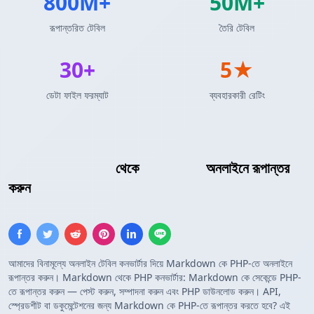
800M+
50M+
রূপান্তরিত টেবিল
তৈরি টেবিল
30+
5★
ডেটা ফাইল ফরম্যাট
ব্যবহারকারী রেটিং
Markdown টেবিল
থেকে
PHP অ্যারে
অনলাইনে রূপান্তর
করুন
আমাদের বিনামূল্যে অনলাইন টেবিল কনভার্টার দিয়ে Markdown কে PHP-তে অনলাইনে
রূপান্তর করুন। Markdown থেকে PHP কনভার্টার: Markdown কে সেকেন্ডে PHP-
তে রূপান্তর করুন — পেস্ট করুন, সম্পাদনা করুন এবং PHP ডাউনলোড করুন। API,
স্প্রেডশীট বা ডকুমেন্টেশনের জন্য Markdown কে PHP-তে রূপান্তর করতে হবে? এই