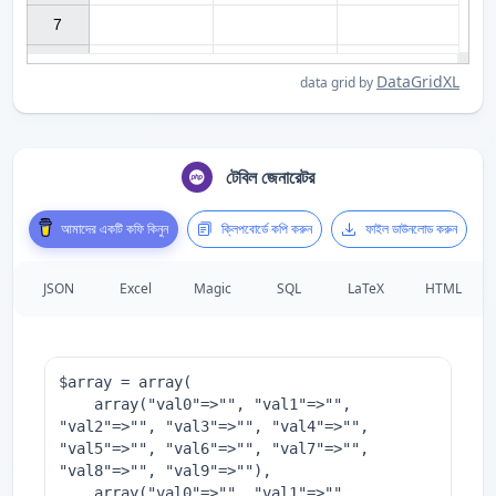
7

DataGridXL
data grid by
টেবিল জেনারেটর
আমাদের একটি কফি কিনুন
ক্লিপবোর্ডে কপি করুন
ফাইল ডাউনলোড করুন
JSON
Excel
Magic
SQL
LaTeX
HTML