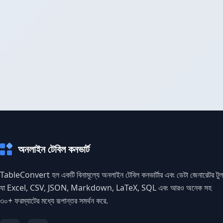
অনলাইন টেবিল কনভার্ট
TableConvert হল একটি বিনামূল্যে অনলাইন টেবিল কনভার্টার এবং ডেটা জেনারেটর টুল
যা Excel, CSV, JSON, Markdown, LaTeX, SQL এবং আরও অনেক সহ
৩০+ ফরম্যাটের মধ্যে রূপান্তর সমর্থন করে.