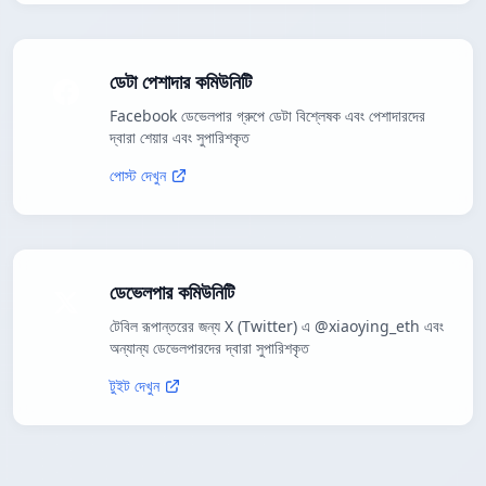
ডেটা পেশাদার কমিউনিটি
Facebook ডেভেলপার গ্রুপে ডেটা বিশ্লেষক এবং পেশাদারদের
দ্বারা শেয়ার এবং সুপারিশকৃত
পোস্ট দেখুন
ডেভেলপার কমিউনিটি
টেবিল রূপান্তরের জন্য X (Twitter) এ @xiaoying_eth এবং
অন্যান্য ডেভেলপারদের দ্বারা সুপারিশকৃত
টুইট দেখুন