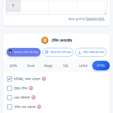
7

DataGridXL
data grid by
টেবিল জেনারেটর
আমাদের একটি কফি কিনুন
ক্লিপবোর্ডে কপি করুন
ফাইল ডাউনলোড করুন
HTML
JSON
Excel
Magic
SQL
LaTeX
HTML অক্ষর এস্কেপ
DIV টেবিল
কোড মিনিফাই
টেবিল হেড কাঠামো