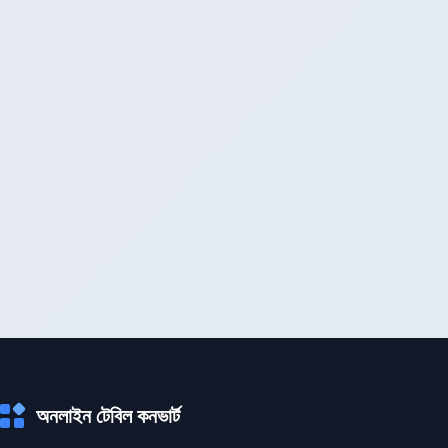
অনলাইন টেবিল কনভার্ট