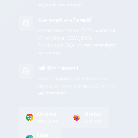
এক্সট্র্যাকশন সহজ করা হয়েছে
৩০+ ফরম্যাট কনভার্টার সাপোর্ট
আমাদের উন্নত টেবিল কনভার্টার দিয়ে এক্সট্র্যাক্ট করা
টেবিলগুলি Excel, CSV, JSON,
Markdown, SQL এবং আরও অনেক কিছুতে
রূপান্তর করুন
স্মার্ট টেবিল সনাক্তকরণ
দ্রুত ডেটা এক্সট্র্যাকশন এবং রূপান্তরের জন্য
যেকোনো ওয়েবপেজে স্বয়ংক্রিয়ভাবে টেবিল সনাক্ত
এবং হাইলাইট করে
Chrome
Firefox
Web Store
Add-ons
Edge