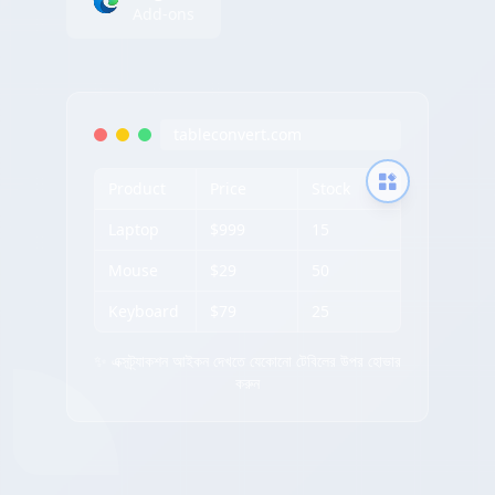
Add-ons
tableconvert.com
Product
Price
Stock
Laptop
$999
15
Mouse
$29
50
Keyboard
$79
25
✨ এক্সট্র্যাকশন আইকন দেখতে যেকোনো টেবিলের উপর হোভার
করুন