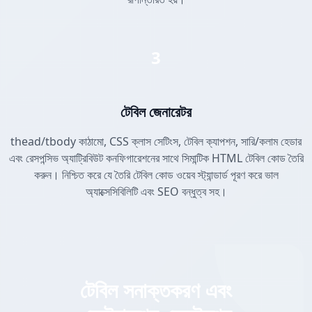
3
টেবিল জেনারেটর
thead/tbody কাঠামো, CSS ক্লাস সেটিংস, টেবিল ক্যাপশন, সারি/কলাম হেডার
এবং রেসপন্সিভ অ্যাট্রিবিউট কনফিগারেশনের সাথে সিমান্টিক HTML টেবিল কোড তৈরি
করুন। নিশ্চিত করে যে তৈরি টেবিল কোড ওয়েব স্ট্যান্ডার্ড পূরণ করে ভাল
অ্যাক্সেসিবিলিটি এবং SEO বন্ধুত্ব সহ।
টেবিল সনাক্তকরণ এবং