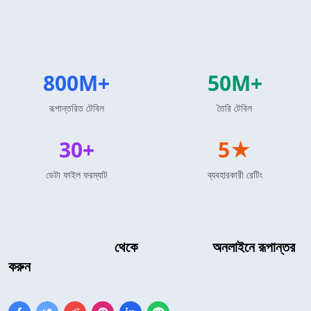
800M+
50M+
রূপান্তরিত টেবিল
তৈরি টেবিল
30+
5★
ডেটা ফাইল ফরম্যাট
ব্যবহারকারী রেটিং
Markdown টেবিল
থেকে
HTML টেবিল
অনলাইনে রূপান্তর
করুন