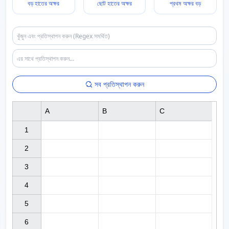
বড় হাতের অক্ষর
ছোট হাতের অক্ষর
প্রথম অক্ষর বড়
সব প্রতিস্থাপন করুন
A
B
C
1

2

3

4

5

6
