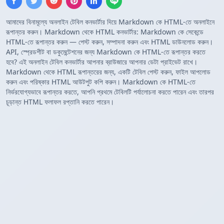
আমাদের বিনামূল্যে অনলাইন টেবিল কনভার্টার দিয়ে Markdown কে HTML-তে অনলাইনে
রূপান্তর করুন। Markdown থেকে HTML কনভার্টার: Markdown কে সেকেন্ডে
HTML-তে রূপান্তর করুন — পেস্ট করুন, সম্পাদনা করুন এবং HTML ডাউনলোড করুন।
API, স্প্রেডশীট বা ডকুমেন্টেশনের জন্য Markdown কে HTML-তে রূপান্তর করতে
হবে? এই অনলাইন টেবিল কনভার্টার আপনার ব্রাউজারে আপনার ডেটা প্রাইভেট রাখে।
Markdown থেকে HTML রূপান্তরের জন্য, একটি টেবিল পেস্ট করুন, ফাইল আপলোড
করুন এবং পরিষ্কার HTML আউটপুট কপি করুন। Markdown কে HTML-তে
নির্ভরযোগ্যভাবে রূপান্তর করতে, আপনি প্রথমে টেবিলটি পর্যালোচনা করতে পারেন এবং তারপর
চূড়ান্ত HTML ফলাফল রপ্তানি করতে পারেন।