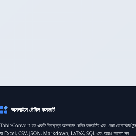
অনলাইন টেবিল কনভার্ট
TableConvert হল একটি বিনামূল্যে অনলাইন টেবিল কনভার্টার এবং ডেটা জেনারেটর টুল
যা Excel, CSV, JSON, Markdown, LaTeX, SQL এবং আরও অনেক সহ