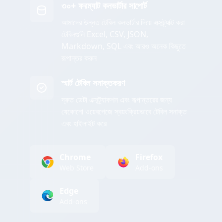
৩০+ ফরম্যাট কনভার্টার সাপোর্ট
আমাদের উন্নত টেবিল কনভার্টার দিয়ে এক্সট্র্যাক্ট করা
টেবিলগুলি Excel, CSV, JSON,
Markdown, SQL এবং আরও অনেক কিছুতে
রূপান্তর করুন
স্মার্ট টেবিল সনাক্তকরণ
দ্রুত ডেটা এক্সট্র্যাকশন এবং রূপান্তরের জন্য
যেকোনো ওয়েবপেজে স্বয়ংক্রিয়ভাবে টেবিল সনাক্ত
এবং হাইলাইট করে
Chrome
Firefox
Web Store
Add-ons
Edge
Add-ons