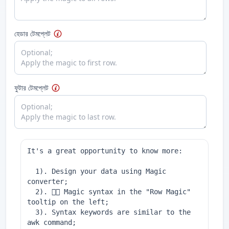
হেডার টেমপ্লেট
ফুটার টেমপ্লেট