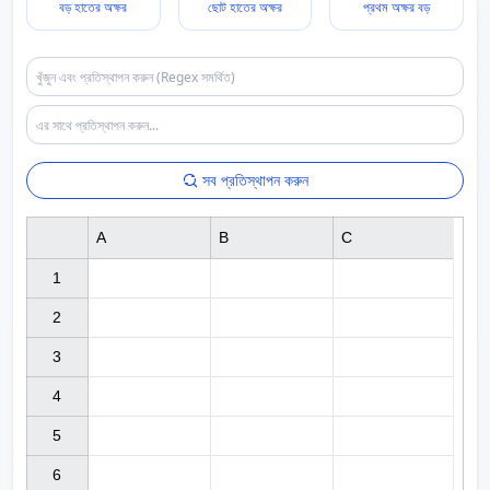
বড় হাতের অক্ষর
ছোট হাতের অক্ষর
প্রথম অক্ষর বড়
সব প্রতিস্থাপন করুন
A
B
C
1

2

3

4

5

6
