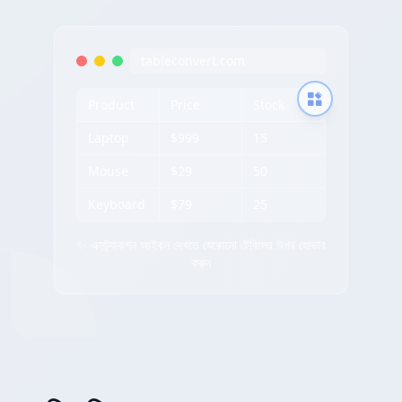
tableconvert.com
Product
Price
Stock
Laptop
$999
15
Mouse
$29
50
Keyboard
$79
25
✨ এক্সট্র্যাকশন আইকন দেখতে যেকোনো টেবিলের উপর হোভার
করুন