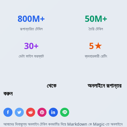
800M+
50M+
রূপান্তরিত টেবিল
তৈরি টেবিল
30+
5★
ডেটা ফাইল ফরম্যাট
ব্যবহারকারী রেটিং
Markdown টেবিল
থেকে
কাস্টম টেমপ্লেট
অনলাইনে রূপান্তর
করুন
আমাদের বিনামূল্যে অনলাইন টেবিল কনভার্টার দিয়ে Markdown কে Magic-তে অনলাইনে