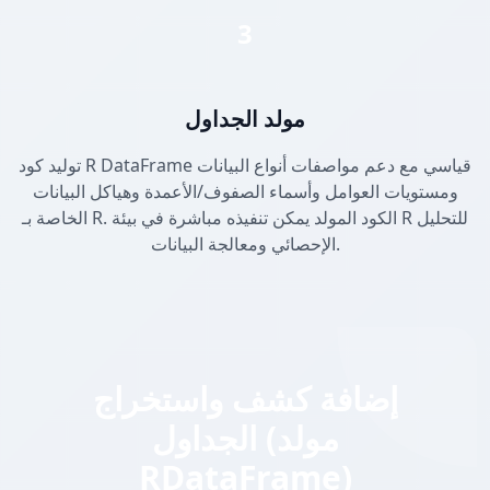
3
مولد الجداول
توليد كود R DataFrame قياسي مع دعم مواصفات أنواع البيانات
ومستويات العوامل وأسماء الصفوف/الأعمدة وهياكل البيانات
الخاصة بـ R. الكود المولد يمكن تنفيذه مباشرة في بيئة R للتحليل
الإحصائي ومعالجة البيانات.
إضافة كشف واستخراج
الجداول (مولد
RDataFrame)