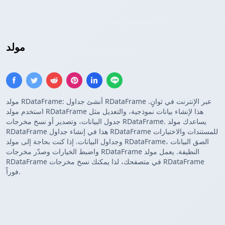
R DataFrame
مولد
مولد RDataFrame: أنشئ جداول RDataFrame عبر الإنترنت في ثوانٍ.
استخدم مولد RDataFrame هذا لإنشاء بيانات نموذجية، والتعديل مثل
جدول البيانات، وتصدير أو نسخ مخرجات RDataFrame. يساعدك مولد
RDataFrame هذا في إنشاء جداول RDataFrame للمستندات والاختبارات
وجداول البيانات. إذا كنت بحاجة إلى مولد RDataFrame، الصق البيانات
واضبط الخيارات وصدّر مخرجات RDataFrame النظيفة. يعمل مولد
RDataFrame في متصفحك، لذا يمكنك نسخ مخرجات RDataFrame
فوراً.