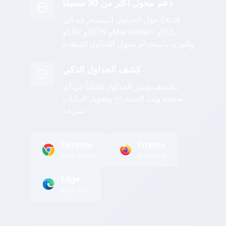
دعم محول أكثر من 30 تنسيقاً
حوّل الجداول المستخرجة إلى Excel
وCSV وJSON وMarkdown وSQL
والمزيد باستخدام محول الجداول المتقدم
كشف الجداول الذكي
يكتشف ويبرز الجداول تلقائياً في أي
صفحة ويب لاستخراج وتحويل البيانات
بسرعة
Chrome
Firefox
Web Store
Add-ons
Edge
Add-ons