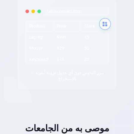
tableconvert.com
Product
Price
Stock
Laptop
$999
15
Mouse
$29
50
Keyboard
$79
25
✨ مرر الماوس فوق أي جدول لرؤية أيقونة
الاستخراج
موصى به من الجامعات