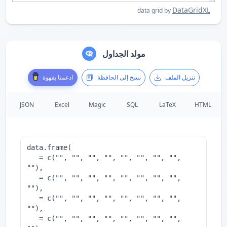
DataGridXL
data grid by
مولد الجداول
تنزيل الملف
نسخ إلى الحافظة
ادعمنا بقهوة
JSON
Excel
Magic
SQL
LaTeX
HTML