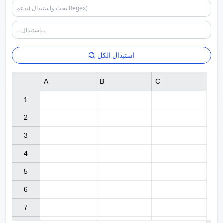
استبدال الكل
A
B
C
1

2

3

4

5

6

7
