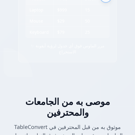
Laptop
$999
15
Mouse
$29
50
Keyboard
$79
25
✨ مرر الماوس فوق أي جدول لرؤية أيقونة
الاستخراج
موصى به من الجامعات
والمحترفين
TableConvert موثوق به من قبل المحترفين في