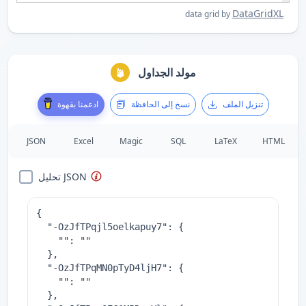
DataGridXL
data grid by
مولد الجداول
تنزيل الملف
نسخ إلى الحافظة
ادعمنا بقهوة
JSON
Excel
Magic
SQL
LaTeX
HTML
تحليل JSON