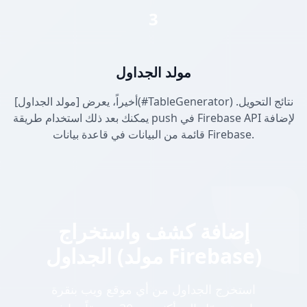
3
مولد الجداول
أخيراً، يعرض [مولد الجداول](#TableGenerator) نتائج التحويل.
يمكنك بعد ذلك استخدام طريقة push في Firebase API لإضافة
قائمة من البيانات في قاعدة بيانات Firebase.
إضافة كشف واستخراج
الجداول (مولد Firebase)
استخرج الجداول من أي موقع ويب بنقرة