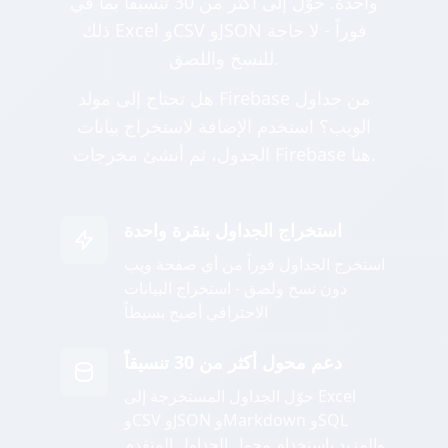
واحدة. حوّل إلى أكثر من 30 تنسيقاً بما في
ذلك Excel وCSV وJSON فوراً - لا حاجة
للنسخ واللصق.
هل تحتاج إلى مولد Firebase من جداول
الويب؟ استخدم الإضافة لاستخراج بيانات
الجدول، ثم أنشئ مخرجات Firebase هنا.
استخراج الجداول بنقرة واحدة
استخرج الجداول فوراً من أي صفحة ويب
دون نسخ ولصق - استخراج البيانات
الاحترافي أصبح بسيطاً
دعم محول أكثر من 30 تنسيقاً
حوّل الجداول المستخرجة إلى Excel
وCSV وJSON وMarkdown وSQL
والمزيد باستخدام محول الجداول المتقدم