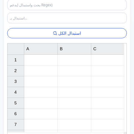
استبدال الكل
A
B
C
1

2

3

4

5

6

7
