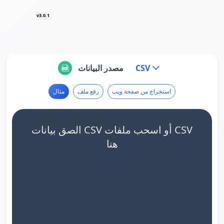
v3.0.1
CSV
مصدر البيانات
استخراج من صفحة ويب
رفع ملف
مثال
الصق بيانات CSV أو اسحب ملفات CSV
هنا