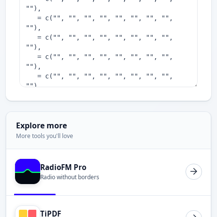
Explore more
More tools you'll love
RadioFM Pro
Radio without borders
TiPDF