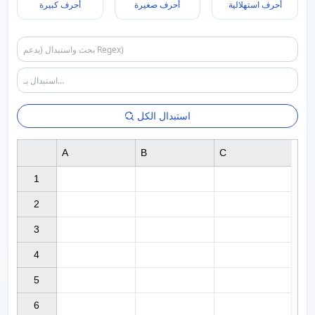
أحرف استهلالية
أحرف صغيرة
أحرف كبيرة
استبدال الكل
A
B
C
1

2

3

4

5

6
