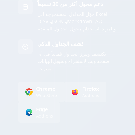
دعم محول أكثر من 30 تنسيقاً
حوّل الجداول المستخرجة إلى Excel
وCSV وJSON وMarkdown وSQL
والمزيد باستخدام محول الجداول المتقدم
كشف الجداول الذكي
يكتشف ويبرز الجداول تلقائياً في أي
صفحة ويب لاستخراج وتحويل البيانات
بسرعة
Chrome
Firefox
Web Store
Add-ons
Edge
Add-ons