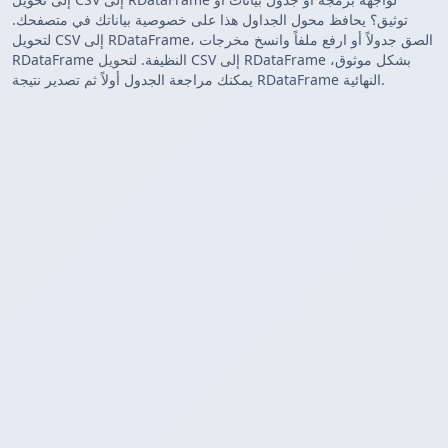
توثيق؟ يحافظ محول الجداول هذا على خصوصية بياناتك في متصفحك.
لتحويل CSV إلى RDataFrame، الصق جدولاً أو ارفع ملفاً وانسخ مخرجات
RDataFrame النظيفة. لتحويل CSV إلى RDataFrame بشكل موثوق،
يمكنك مراجعة الجدول أولاً ثم تصدير نتيجة RDataFrame النهائية.