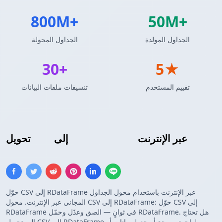
800M+
50M+
الجداول المولدة
الجداول المحولة
30+
5★
تقييم المستخدم
تنسيقات ملفات البيانات
عبر الإنترنت
R DataFrame
إلى
CSV
تحويل
حوّل CSV إلى RDataFrame عبر الإنترنت باستخدام محول الجداول
المجاني عبر الإنترنت. محول CSV إلى RDataFrame: حوّل CSV إلى
RDataFrame في ثوانٍ — الصق وعدّل وحمّل RDataFrame. هل تحتاج
إلى تحويل CSV إلى RDataFrame لواجهة برمجة أو جدول بيانات أو