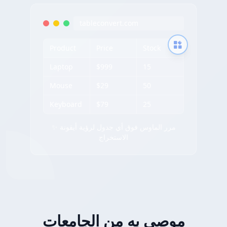
tableconvert.com
Product
Price
Stock
Laptop
$999
15
Mouse
$29
50
Keyboard
$79
25
✨ مرر الماوس فوق أي جدول لرؤية أيقونة
الاستخراج
موصى به من الجامعات