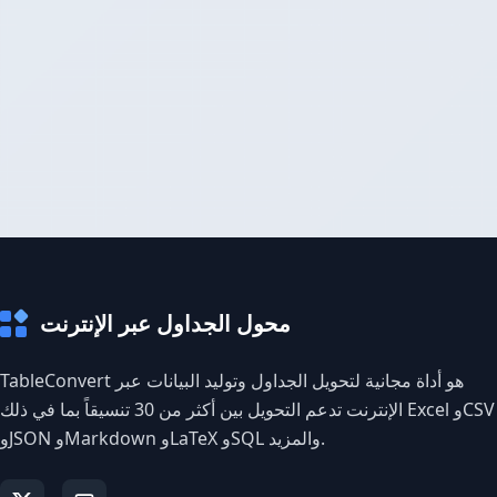
محول الجداول عبر الإنترنت
TableConvert هو أداة مجانية لتحويل الجداول وتوليد البيانات عبر
الإنترنت تدعم التحويل بين أكثر من 30 تنسيقاً بما في ذلك Excel وCSV
وJSON وMarkdown وLaTeX وSQL والمزيد.