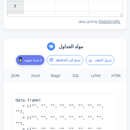
7

DataGridXL
data grid by
مولد الجداول
تنزيل الملف
نسخ إلى الحافظة
ادعمنا بقهوة
JSON
Excel
Magic
SQL
LaTeX
HTML