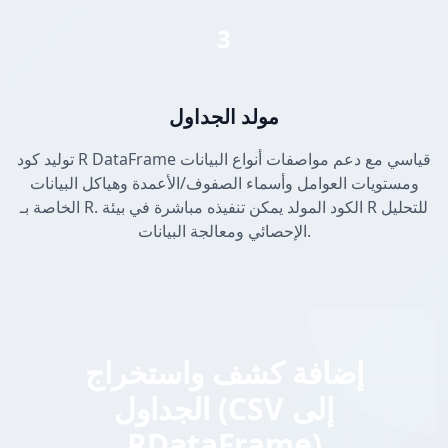
3
مولد الجداول
توليد كود R DataFrame قياسي مع دعم مواصفات أنواع البيانات
ومستويات العوامل وأسماء الصفوف/الأعمدة وهياكل البيانات
الخاصة بـ R. الكود المولد يمكن تنفيذه مباشرة في بيئة R للتحليل
الإحصائي ومعالجة البيانات.
إضافة كشف واستخراج
الجداول (CSV إلى
RDataFrame)