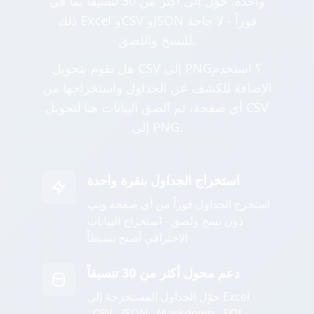
واحدة. حوّل إلى أكثر من 30 تنسيقاً بما في
ذلك Excel وCSV وJSON فوراً - لا حاجة
للنسخ واللصق.
هل تقوم بتحويل CSV إلى PNG؟ استخدم
الإضافة للكشف عن الجداول واستخراجها من
أي صفحة، ثم الصق البيانات هنا لتحويل CSV
إلى PNG.
استخراج الجداول بنقرة واحدة
استخرج الجداول فوراً من أي صفحة ويب
دون نسخ ولصق - استخراج البيانات
الاحترافي أصبح بسيطاً
دعم محول أكثر من 30 تنسيقاً
حوّل الجداول المستخرجة إلى Excel
وCSV وJSON وMarkdown وSQL