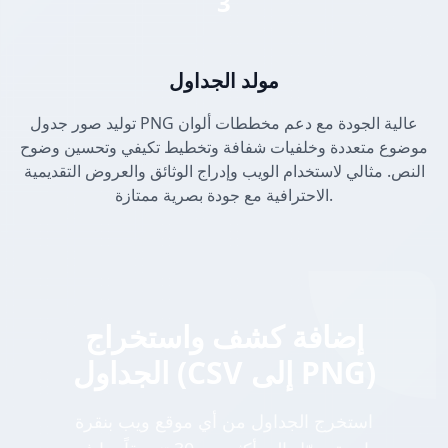
3
مولد الجداول
توليد صور جدول PNG عالية الجودة مع دعم مخططات ألوان
موضوع متعددة وخلفيات شفافة وتخطيط تكيفي وتحسين وضوح
النص. مثالي لاستخدام الويب وإدراج الوثائق والعروض التقديمية
الاحترافية مع جودة بصرية ممتازة.
إضافة كشف واستخراج
الجداول (CSV إلى PNG)
استخرج الجداول من أي موقع ويب بنقرة