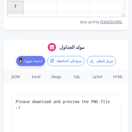
7

DataGridXL
data grid by
مولد الجداول
تنزيل الملف
نسخ إلى الحافظة
ادعمنا بقهوة
JSON
Excel
Magic
SQL
LaTeX
HTML