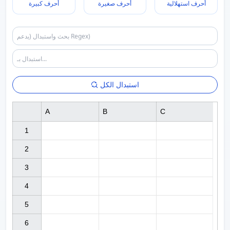
أحرف استهلالية
أحرف صغيرة
أحرف كبيرة
استبدال الكل
A
B
C
1

2

3

4

5

6
