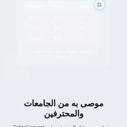
Product
Price
Stock
Laptop
$999
15
Mouse
$29
50
Keyboard
$79
25
✨ مرر الماوس فوق أي جدول لرؤية أيقونة
الاستخراج
موصى به من الجامعات
والمحترفين