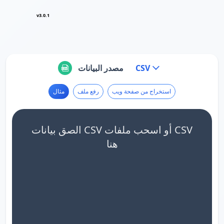
v3.0.1
CSV
مصدر البيانات
استخراج من صفحة ويب
رفع ملف
مثال
الصق بيانات CSV أو اسحب ملفات CSV
هنا