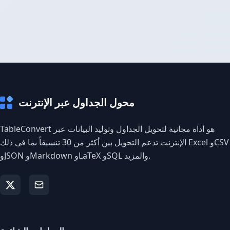
محول الجداول عبر الإنترنت
TableConvert هو أداة مجانية لتحويل الجداول وتوليد البيانات عبر
الإنترنت تدعم التحويل بين أكثر من 30 تنسيقاً بما في ذلك Excel وCSV
وJSON وMarkdown وLaTeX وSQL والمزيد.