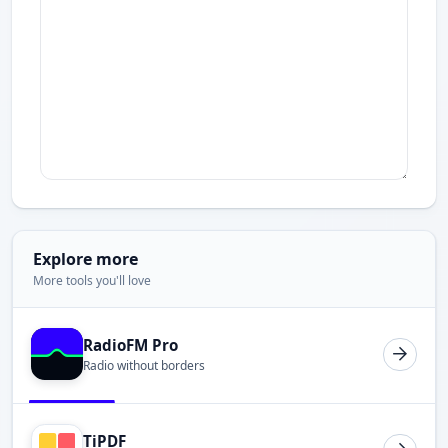
Explore more
More tools you'll love
RadioFM Pro
Radio without borders
TiPDF