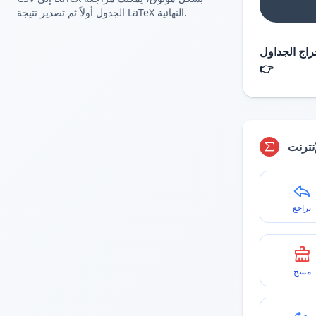
الجدول أولاً ثم تصدير نتيجة LaTeX النهائية.
اج الجداول
👉
نترنت
تراجع
مسح