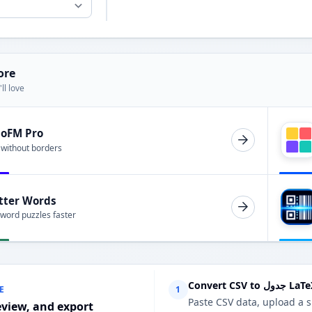
ore
ll love
ioFM Pro
 without borders
tter Words
 word puzzles faster
LaTeX with
E
1
Paste CSV data, upload a s
eview, and export