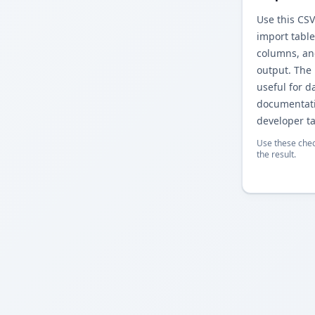
Use thi جدول LaTeX converter to
import table
colum جدول LaTeX
output. The
useful for d
documentati
developer ta
Use these chec
the result.