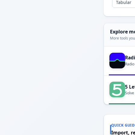
Explore m
More tools you'
Rad
Radio
5 Le
Solve
QUICK GUID
Import, r