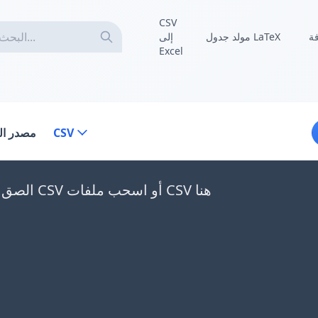
CSV
فة
مولد جدول LaTeX
إلى
Excel
CSV
مصدر الب
الصق بيانات CSV أو اسحب ملفات CSV هنا