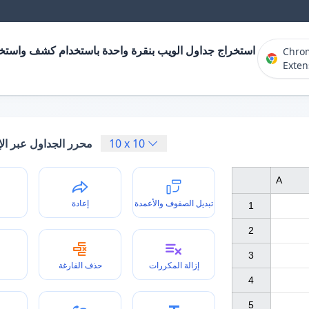
استخراج جداول الويب بنقرة واحدة باستخدام كشف واستخر
Chro
Exten
10
x
10
محرر الجداول عبر الإ
A
تبديل الصفوف والأعمدة
إعادة
1

2

3

إزالة المكررات
حذف الفارغة
4

5
