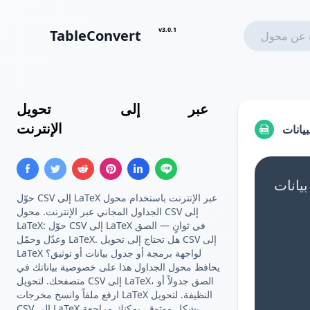
v3.0.1
TableConvert
عبر
جدول LaTeX
إلى
CSV
تحويل
الإنترنت
يانات
حوّل CSV إلى LaTeX عبر الإنترنت باستخدام محول
الجداول المجاني عبر الإنترنت. محول CSV إلى
LaTeX: حوّل CSV إلى LaTeX في ثوانٍ — الصق
وعدّل وحمّل LaTeX. هل تحتاج إلى تحويل CSV إلى
LaTeX لواجهة برمجة أو جدول بيانات أو توثيق؟
يحافظ محول الجداول هذا على خصوصية بياناتك في
متصفحك. لتحويل CSV إلى LaTeX، الصق جدولاً أو
ارفع ملفاً وانسخ مخرجات LaTeX النظيفة. لتحويل
CSV إلى LaTeX بشكل موثوق، يمكنك مراجعة