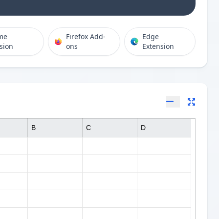
me
Firefox Add-
Edge
sion
ons
Extension
B
C
D