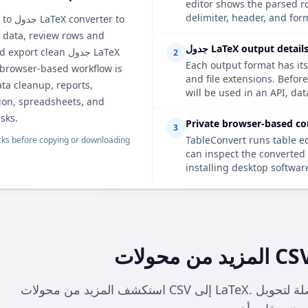
editor sho جدول LaTeX, so you can catch
delimiter, header, and form
s CSV to
 data, review rows and
LaTeX output details to
ns, and export clean
2
Each output format has its
 browser-based workflow is
and file ext جدول LaTeX, review the options when the result
ata cleanup, reports,
will be used in an API, da
on, spreadsheets, and
sks.
Private browser-based co
3
TableConvert runs table e
ks before copying or downloading
can inspect the converted 
installing desktop softwar
استكشف المزيد من محولات CSV إلى LaTeX. ابحث عن أدوات ذات صلة لتحويل CSV إلى LaTeX