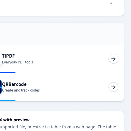
TiPDF
Everyday PDF tools
QRBarcode
Create and track codes
Convert CSV to جدول  preview
upported file, or extract a table from a web page. The table