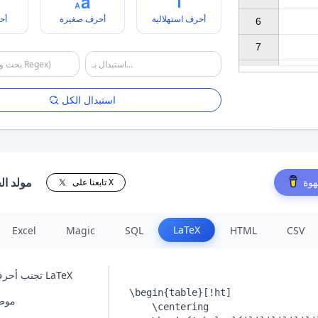
أحرف استهلالية
أحرف صغيرة
أح
6

7

استبدال الكل
مولد ال
هوة
تابعنا على X
LaTeX
Excel
Magic
SQL
HTML
CSV
تجنب أحرف جدول LaTeX
موضع