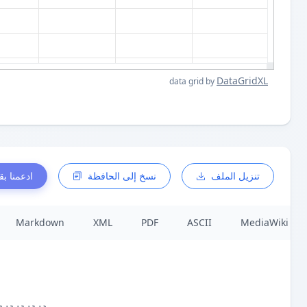
DataGridXL
data grid by
تنزيل الملف
نسخ إلى الحافظة
ادعمنا بق
Markdown
XML
PDF
ASCII
MediaWiki