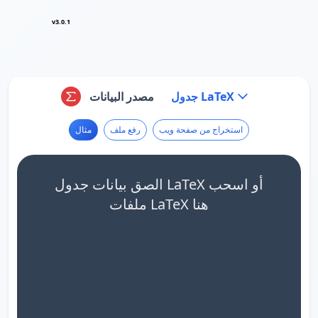
v3.0.1
جدول LaTeX
مصدر البيانات
استخراج من صفحة ويب
رفع ملف
مثال
الصق بيانات جدول LaTeX أو اسحب
ملفات LaTeX هنا