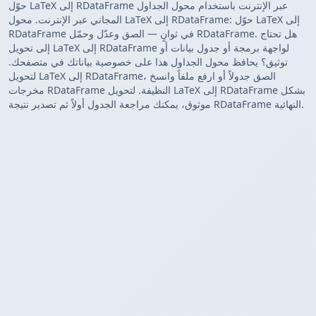
حوّل LaTeX إلى RDataFrame عبر الإنترنت باستخدام محول الجداول
المجاني عبر الإنترنت. محول LaTeX إلى RDataFrame: حوّل LaTeX إلى
RDataFrame في ثوانٍ — الصق وعدّل وحمّل RDataFrame. هل تحتاج
إلى تحويل LaTeX إلى RDataFrame لواجهة برمجة أو جدول بيانات أو
توثيق؟ يحافظ محول الجداول هذا على خصوصية بياناتك في متصفحك.
لتحويل LaTeX إلى RDataFrame، الصق جدولاً أو ارفع ملفاً وانسخ
مخرجات RDataFrame النظيفة. لتحويل LaTeX إلى RDataFrame بشكل
موثوق، يمكنك مراجعة الجدول أولاً ثم تصدير نتيجة RDataFrame النهائية.