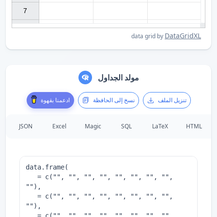
7

DataGridXL
data grid by
مولد الجداول
تنزيل الملف
نسخ إلى الحافظة
ادعمنا بقهوة
JSON
Excel
Magic
SQL
LaTeX
HTML