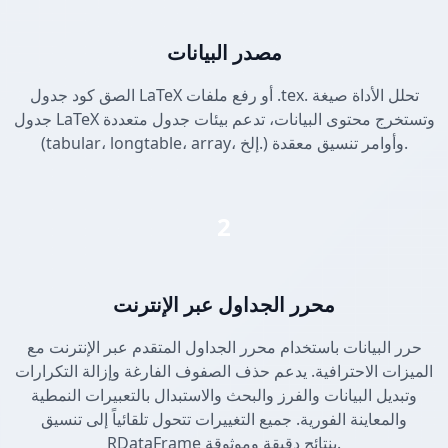
مصدر البيانات
الصق كود جدول LaTeX أو رفع ملفات .tex. تحلل الأداة صيغة
جدول LaTeX وتستخرج محتوى البيانات، تدعم بيئات جدول متعددة
(tabular، longtable، array، إلخ.) وأوامر تنسيق معقدة.
2
محرر الجداول عبر الإنترنت
حرر البيانات باستخدام محرر الجداول المتقدم عبر الإنترنت مع
الميزات الاحترافية. يدعم حذف الصفوف الفارغة وإزالة التكرارات
وتبديل البيانات والفرز والبحث والاستبدال بالتعبيرات النمطية
والمعاينة الفورية. جميع التغييرات تتحول تلقائياً إلى تنسيق
RDataFrame بنتائج دقيقة وموثوقة.