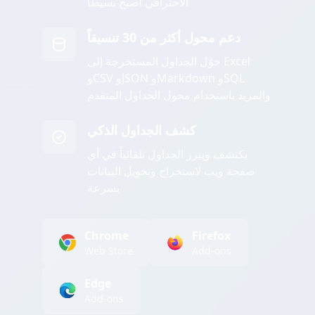
الاحترافي أصبح بسيطاً
دعم محول أكثر من 30 تنسيقاً
حوّل الجداول المستخرجة إلى Excel
وCSV وJSON وMarkdown وSQL
والمزيد باستخدام محول الجداول المتقدم
كشف الجداول الذكي
يكتشف ويبرز الجداول تلقائياً في أي
صفحة ويب لاستخراج وتحويل البيانات
بسرعة
Chrome
Firefox
Web Store
Add-ons
Edge
Add-ons