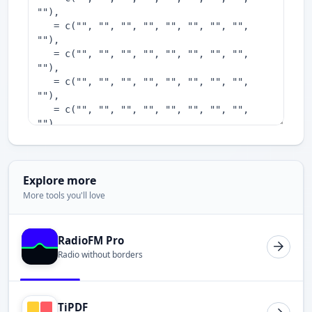
Explore more
More tools you'll love
RadioFM Pro
Radio without borders
TiPDF