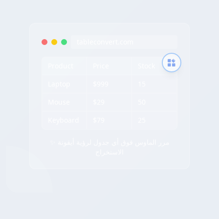
tableconvert.com
Product
Price
Stock
Laptop
$999
15
Mouse
$29
50
Keyboard
$79
25
✨ مرر الماوس فوق أي جدول لرؤية أيقونة
الاستخراج