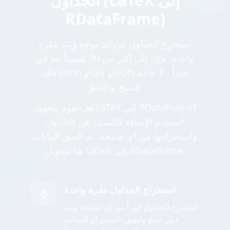
الجداول (LaTeX إلى
RDataFrame)
استخرج الجداول من أي موقع ويب بنقرة
واحدة. حوّل إلى أكثر من 30 تنسيقاً بما في
ذلك Excel وCSV وJSON فوراً - لا حاجة
للنسخ واللصق.
هل تقوم بتحويل LaTeX إلى RDataFrame؟
استخدم الإضافة للكشف عن الجداول
واستخراجها من أي صفحة، ثم الصق البيانات
هنا لتحويل LaTeX إلى RDataFrame.
استخراج الجداول بنقرة واحدة
استخرج الجداول فوراً من أي صفحة ويب
دون نسخ ولصق - استخراج البيانات