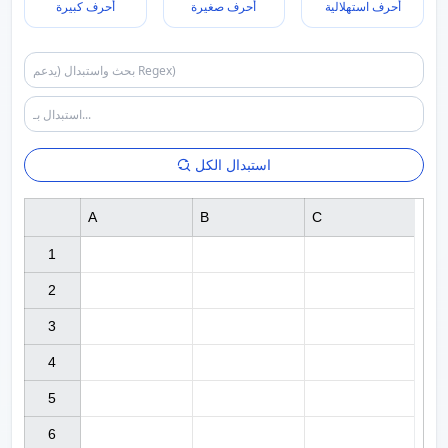
أحرف استهلالية
أحرف صغيرة
أحرف كبيرة
استبدال الكل
A
B
C
1

2

3

4

5

6
