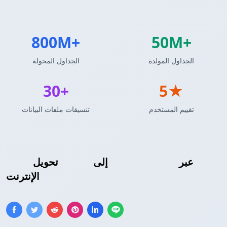
800M+
50M+
الجداول المولدة
الجداول المحولة
30+
5★
تقييم المستخدم
تنسيقات ملفات البيانات
عبر
R DataFrame
إلى
جدول LaTeX
تحويل
الإنترنت