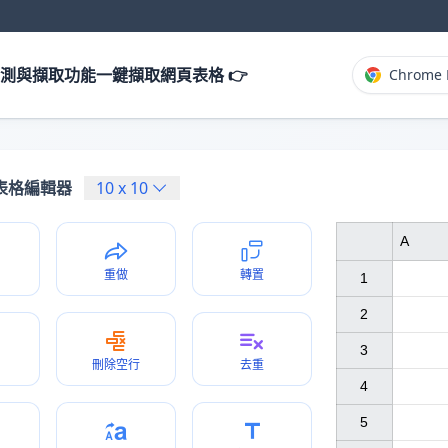
測與擷取功能一鍵擷取網頁表格 👉
Chrome 
表格編輯器
10
x
10
A
重做
轉置
1

2

3

刪除空行
去重
4

5
