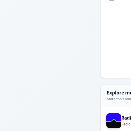
Explore m
More tools you'
Rad
Radio