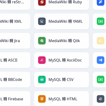
MediaWiki 轉 reStructuredText
MediaWiki 轉 Ruby
aWiki 轉 XML
MediaWiki 轉 YAML
Wiki 轉 Jira
MediaWiki 轉 Qlik
L 轉 ASCII
MySQL 轉 AsciiDoc
L 轉 BBCode
MySQL 轉 CSV
L 轉 Firebase
MySQL 轉 HTML