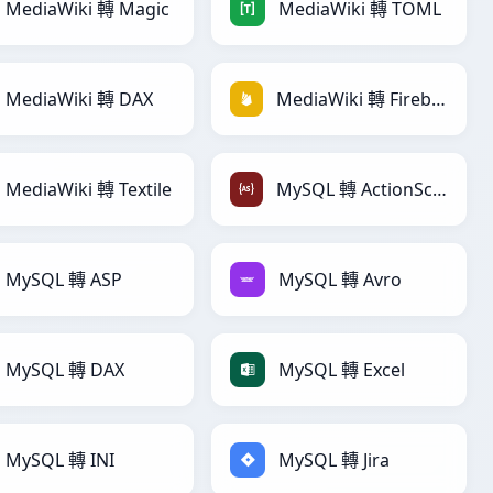
MediaWiki 轉 Magic
MediaWiki 轉 TOML
MediaWiki 轉 DAX
MediaWiki 轉 Firebase
MediaWiki 轉 Textile
MySQL 轉 ActionScript
MySQL 轉 ASP
MySQL 轉 Avro
MySQL 轉 DAX
MySQL 轉 Excel
MySQL 轉 INI
MySQL 轉 Jira