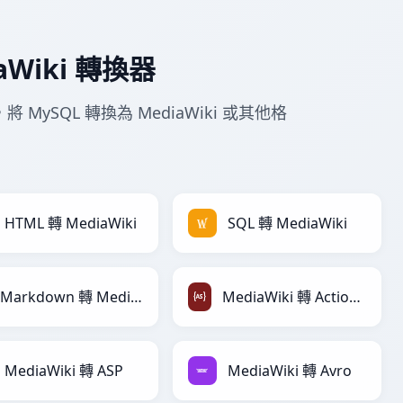
aWiki 轉換器
 MySQL 轉換為 MediaWiki 或其他格
HTML 轉 MediaWiki
SQL 轉 MediaWiki
Markdown 轉 MediaWiki
MediaWiki 轉 ActionScript
MediaWiki 轉 ASP
MediaWiki 轉 Avro