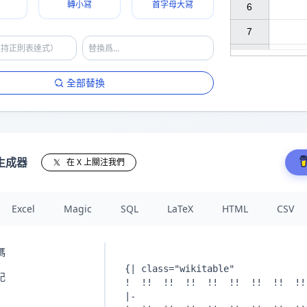
轉小冩
首字母大冩
6

7

全部替換
生成器
在 X 上關注我們
Excel
Magic
SQL
LaTeX
HTML
CSV
碼
記