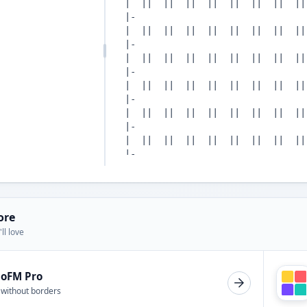
ore
ll love
ioFM Pro
 without borders