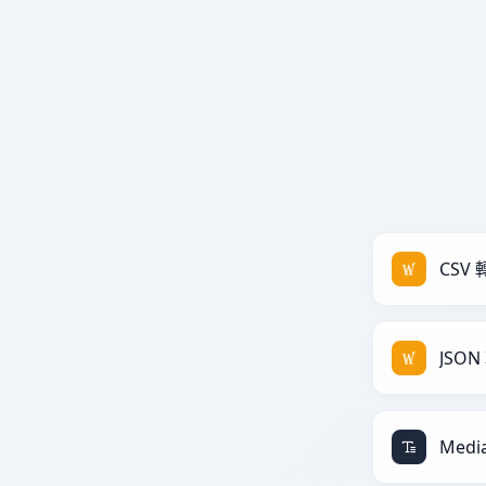
CSV 
JSON
Media