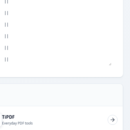
TiPDF
Everyday PDF tools