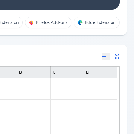
Extension
Firefox Add-ons
Edge Extension
B
C
D