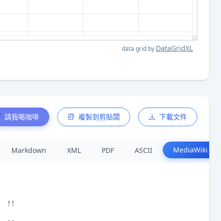
DataGridXL
data grid by
請我喝咖啡
複製到剪貼闆
下載文件
MediaWiki
Markdown
XML
PDF
ASCII