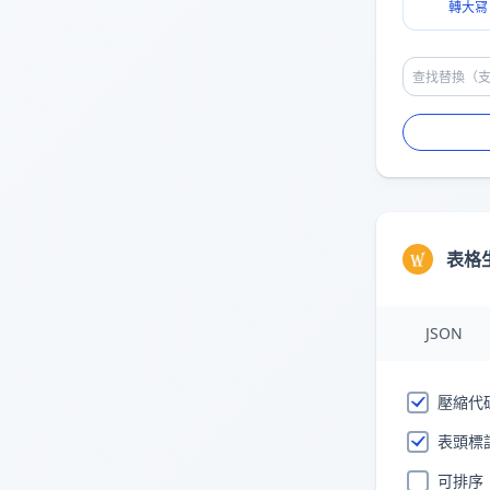
轉大冩
表格
JSON
壓縮代
表頭標
可排序