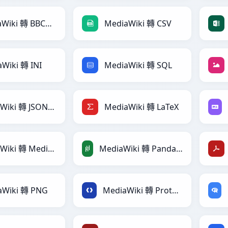
MediaWiki 轉 BBCode
MediaWiki 轉 CSV
Wiki 轉 INI
MediaWiki 轉 SQL
MediaWiki 轉 JSONLines
MediaWiki 轉 LaTeX
MediaWiki 轉 MediaWiki
MediaWiki 轉 PandasDataFrame
aWiki 轉 PNG
MediaWiki 轉 Protobuf