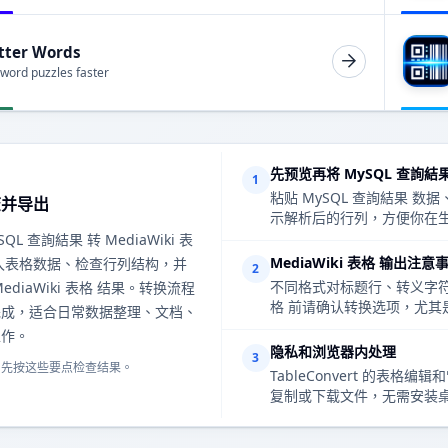
tter Words
 word puzzles faster
先预览再将 MySQL 查詢結果 
1
粘贴 MySQL 查詢結果
查并导出
示解析后的行列，方便你在生成
QL 查詢結果 转 MediaWiki 表
MediaWiki 表格 输出注意
入表格数据、检查行列结构，并
2
不同格式对标题行、转义字符、
ediaWiki 表格 结果。转换流程
格 前请确认转换选项，尤其
完成，适合日常数据整理、文档、
工作。
隐私和浏览器内处理
3
，先按这些要点检查结果。
TableConvert 的
复制或下载文件，无需安装