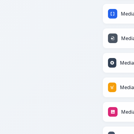
Media
Medi