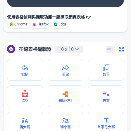
使用表格偵測與擷取功能一鍵擷取網頁表格 👉
Chrome
Firefox
Edge
在線表格編輯器
10
x
10
撤銷
重做
轉置
清空
刪除空行
去重
轉大冩
轉小冩
首字母大冩