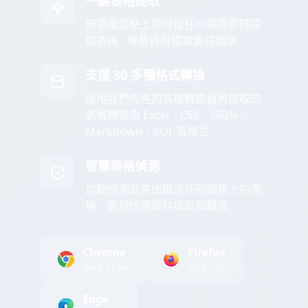
一鍵表格提取
無需複製貼上即可從任何網頁即時提
取表格 - 專業資料提取變得簡單
支援 30 多種格式轉換
使用我們先進的表格轉換器將提取的
表格轉換為 Excel、CSV、JSON、
Markdown、SQL 等格式
智慧表格偵測
自動偵測並突出顯示任何網頁上的表
格，實現快速資料提取和轉換
Chrome
Firefox
Web Store
Add-ons
Edge