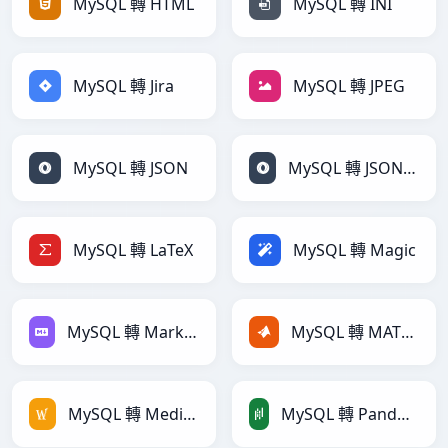
MySQL 轉 HTML
MySQL 轉 INI
MySQL 轉 Jira
MySQL 轉 JPEG
MySQL 轉 JSON
MySQL 轉 JSONLines
MySQL 轉 LaTeX
MySQL 轉 Magic
MySQL 轉 Markdown
MySQL 轉 MATLAB
MySQL 轉 MediaWiki
MySQL 轉 PandasDataFrame