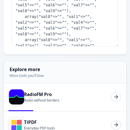
Explore more
More tools you'll love
RadioFM Pro
Radio without borders
TiPDF
Everyday PDF tools