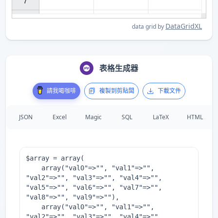
7

DataGridXL
data grid by
表格生成器
請我喝咖啡
複製到剪貼闆
下載文件
JSON
Excel
Magic
SQL
LaTeX
HTML