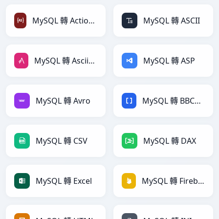
MySQL 轉 ActionScript
MySQL 轉 ASCII
MySQL 轉 AsciiDoc
MySQL 轉 ASP
MySQL 轉 Avro
MySQL 轉 BBCode
MySQL 轉 CSV
MySQL 轉 DAX
MySQL 轉 Excel
MySQL 轉 Firebase