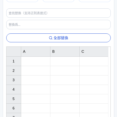
全部替換
A
B
C
1

2

3

4

5

6
