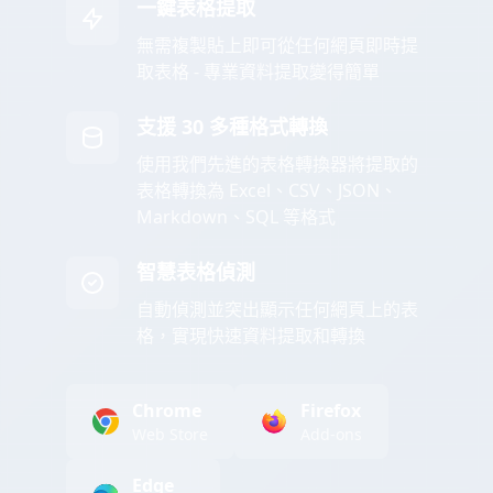
一鍵表格提取
無需複製貼上即可從任何網頁即時提
取表格 - 專業資料提取變得簡單
支援 30 多種格式轉換
使用我們先進的表格轉換器將提取的
表格轉換為 Excel、CSV、JSON、
Markdown、SQL 等格式
智慧表格偵測
自動偵測並突出顯示任何網頁上的表
格，實現快速資料提取和轉換
Chrome
Firefox
Web Store
Add-ons
Edge