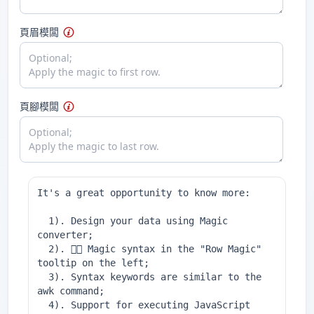
頁眉模闆
頁腳模闆