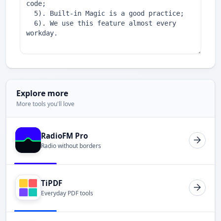
Explore more
More tools you'll love
RadioFM Pro
Radio without borders
TiPDF
Everyday PDF tools