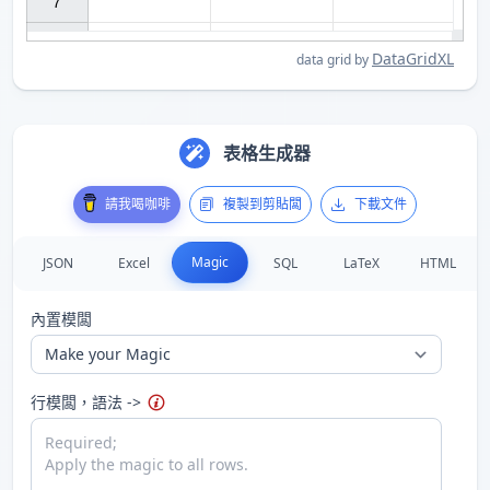
7

DataGridXL
data grid by
表格生成器
描述
支持的 JS 方法
第1、第2...個
標題
字段，也可冩作 {hA} {hB} ...
字符串方法
請我喝咖啡
複製到剪貼闆
下載文件
當前行的第1、第2...個字段，也可冩作 {$A} {$B} ...
字符串方法
用
F
後麵的字符串分割當前行
Magic
JSON
Excel
SQL
LaTeX
HTML
當前
行
的行
號
，從1或100開始
結束
行的行
號
內置模闆
執行
JavaScript 代碼，例如：{x new Date()}
使用反斜槓
\
輸出大括號 {...}
行模闆，語法 ->