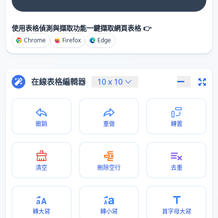
使用表格偵測與擷取功能一鍵擷取網頁表格 👉
Chrome
Firefox
Edge
在線表格編輯器
10
x
10
撤銷
重做
轉置
清空
刪除空行
去重
轉大冩
轉小冩
首字母大冩