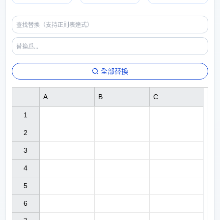
全部替換
A
B
C
1

2

3

4

5

6
