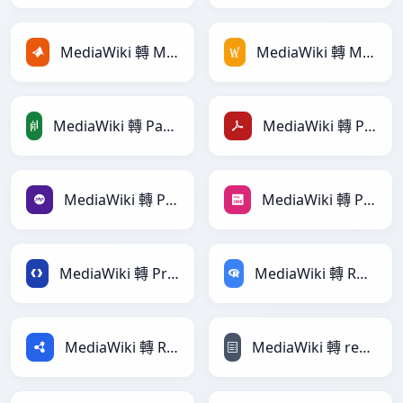
MediaWiki 轉 MATLAB
MediaWiki 轉 MediaWiki
MediaWiki 轉 PandasDataFrame
MediaWiki 轉 PDF
MediaWiki 轉 PHP
MediaWiki 轉 PNG
MediaWiki 轉 Protobuf
MediaWiki 轉 RDataFrame
MediaWiki 轉 RDF
MediaWiki 轉 reStructuredText