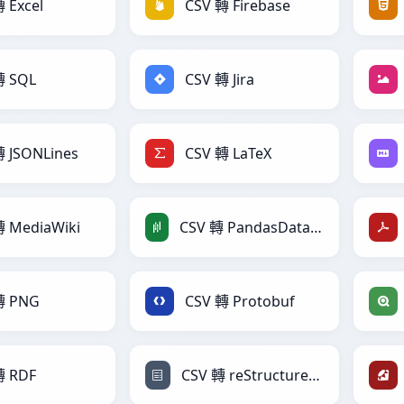
 Excel
CSV 轉 Firebase
轉 SQL
CSV 轉 Jira
轉 JSONLines
CSV 轉 LaTeX
轉 MediaWiki
CSV 轉 PandasDataFrame
轉 PNG
CSV 轉 Protobuf
轉 RDF
CSV 轉 reStructuredText