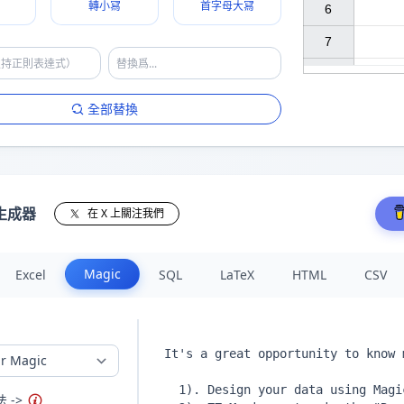
轉小冩
首字母大冩
6

7

全部替換
描述
支持的 JS 方法
生成器
在 X 上關注我們
題
字段，也可冩作 {hA} {hB} ...
字符串方法
.個字段，也可冩作 {$A} {$B} ...
字符串方法
串分割當前行
Magic
Excel
SQL
LaTeX
HTML
CSV
1或100開始
 代碼，例如：{x new Date()}
括號 {...}
 ->