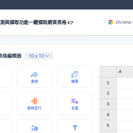
測與擷取功能一鍵擷取網頁表格 👉
Chrome 
表格編輯器
10
x
10
A
重做
轉置
1

2

3

刪除空行
去重
4

5
