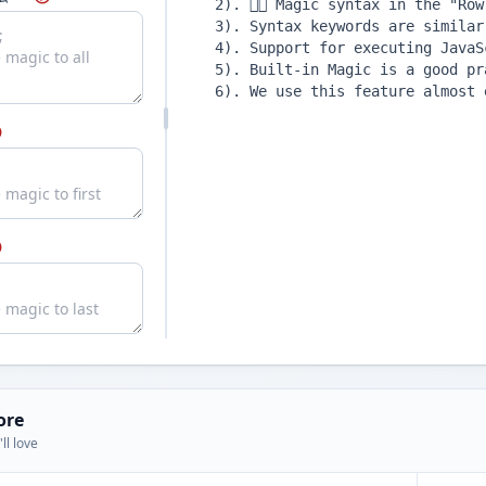
ore
ll love