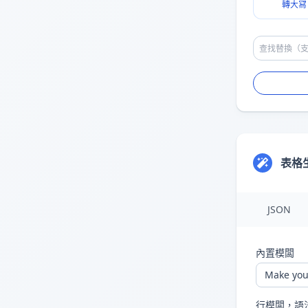
轉大冩
魔法語法
表格
{h1} {h2} ...
第1、第2...個
標
{$1} {$2} ...
當前行的第1、第2..
{F,} {F;}
用
F
後麵的字符
JSON
{NR} {NR+100}
當前
行
的行
號
，從
{ENR}
結束
行的行
號
內置模闆
{x ...}
執行
JavaScript
{...
\
}
使用反斜槓
\
輸出大
行模闆，語法