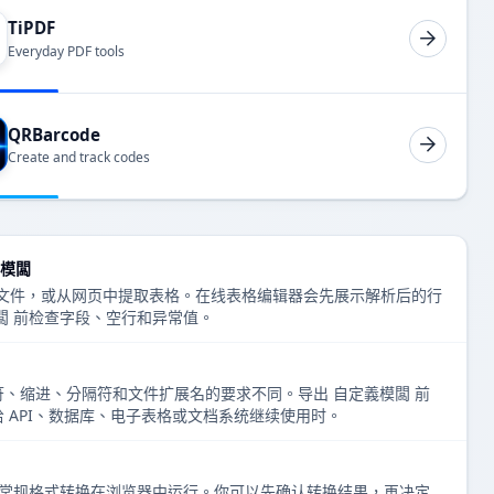
TiPDF
Everyday PDF tools
QRBarcode
Create and track codes
義模闆
持的文件，或从网页中提取表格。在线表格编辑器会先展示解析后的行
闆 前检查字段、空行和异常值。
、缩进、分隔符和文件扩展名的要求不同。导出 自定義模闆 前
 API、数据库、电子表格或文档系统继续使用时。
表格编辑和常规格式转换在浏览器中运行。你可以先确认转换结果，再决定