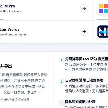
ioFM Pro
 without borders
tter Words
 word puzzles faster
先预览再将 CSV 转为 自定
1
粘贴 CSV 数据、上传支
查并导出
列，方便你在生成 自定義模
V 转 自定義模闆 转换器导入表格
自定義模闆 输出注意事项
列结构，并导出干净的 自定義
2
不同格式对标题行、转义字符
转换流程在浏览器中完成，适合
请确认转换选项，尤其是要给
理、文档、报表和开发工作。
，先按这些要点检查结果。
隐私和浏览器内处理
3
TableConvert 的