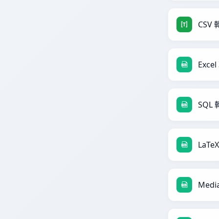
CSV 
Excel
SQL 
LaTe
Medi