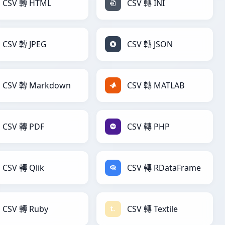
CSV 轉 HTML
CSV 轉 INI
CSV 轉 JPEG
CSV 轉 JSON
CSV 轉 Markdown
CSV 轉 MATLAB
CSV 轉 PDF
CSV 轉 PHP
CSV 轉 Qlik
CSV 轉 RDataFrame
CSV 轉 Ruby
CSV 轉 Textile