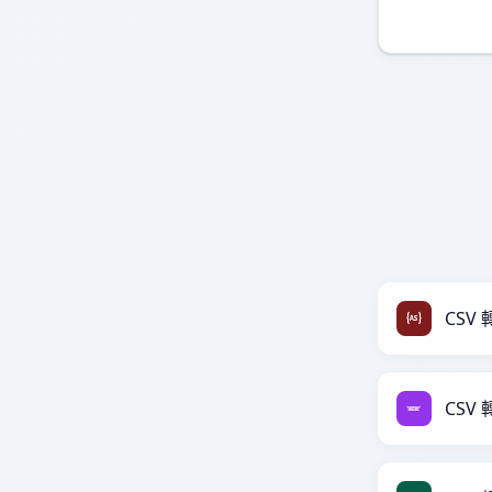
CSV 轉
CSV 