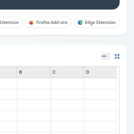
Extension
Firefox Add-ons
Edge Extension
B
C
D