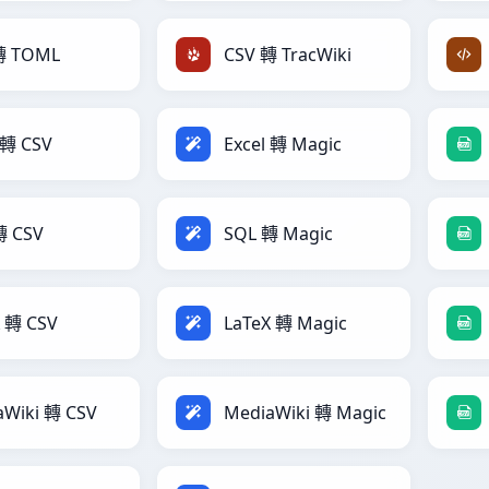
轉 TOML
CSV 轉 TracWiki
 轉 CSV
Excel 轉 Magic
轉 CSV
SQL 轉 Magic
X 轉 CSV
LaTeX 轉 Magic
aWiki 轉 CSV
MediaWiki 轉 Magic