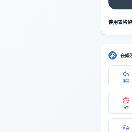
使用表格偵
在線
撤銷
清空