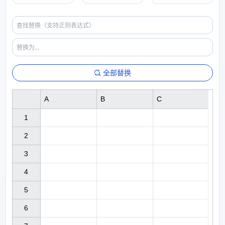
全部替换
A
B
C
1

2

3

4

5

6
