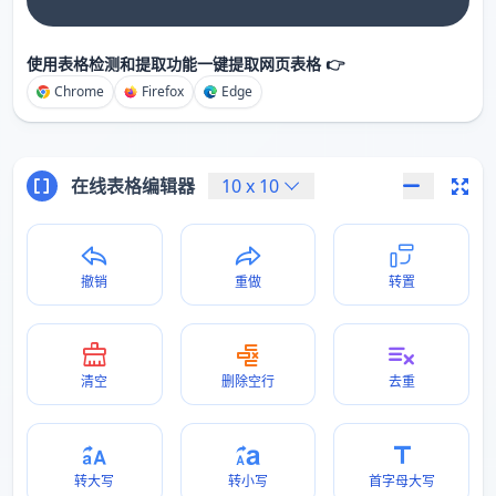
使用表格检测和提取功能一键提取网页表格 👉
Chrome
Firefox
Edge
在线表格编辑器
10
x
10
撤销
重做
转置
清空
删除空行
去重
转大写
转小写
首字母大写