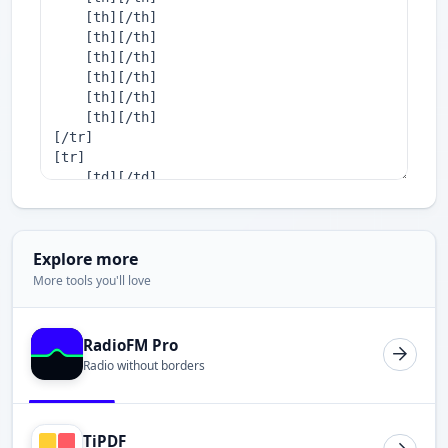
Explore more
More tools you'll love
RadioFM Pro
Radio without borders
TiPDF