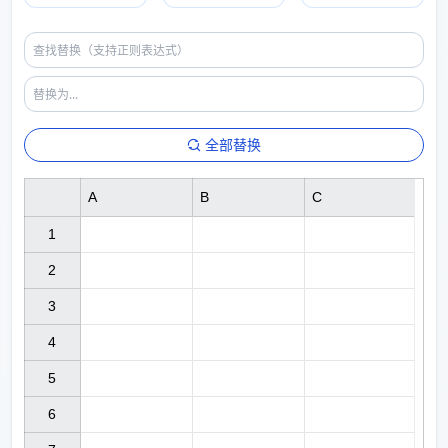
全部替换
A
B
C
1

2

3

4

5

6
