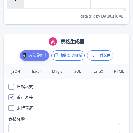
7

DataGridXL
data grid by
表格生成器
请我喝咖啡
复制到剪贴板
下载文件
JSON
Excel
Magic
SQL
LaTeX
HTML
压缩格式
首行表头
末行表尾
表格标题