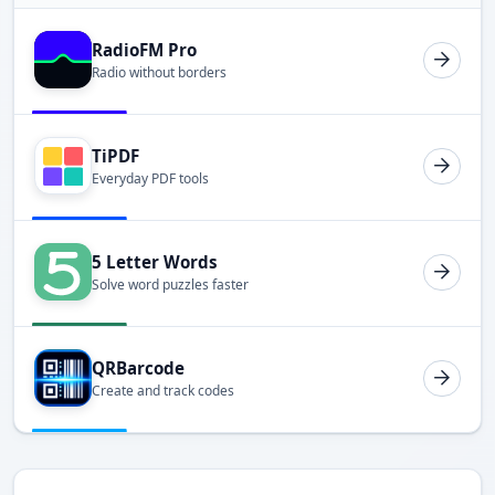
RadioFM Pro
Radio without borders
TiPDF
Everyday PDF tools
5 Letter Words
Solve word puzzles faster
QRBarcode
Create and track codes