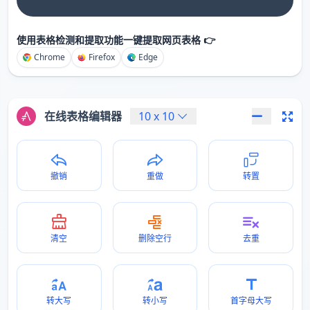
使用表格检测和提取功能一键提取网页表格 👉
Chrome
Firefox
Edge
在线表格编辑器
10
x
10
撤销
重做
转置
清空
删除空行
去重
转大写
转小写
首字母大写