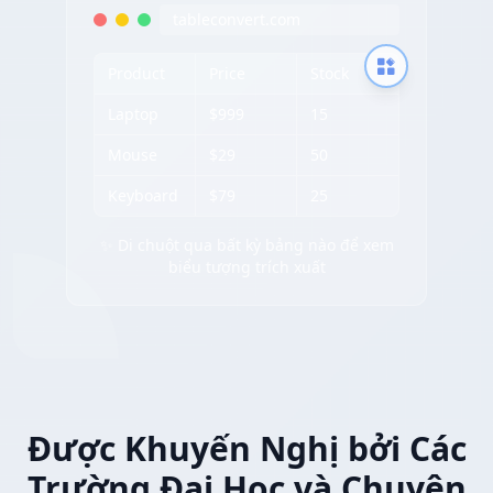
tableconvert.com
Product
Price
Stock
Laptop
$999
15
Mouse
$29
50
Keyboard
$79
25
✨ Di chuột qua bất kỳ bảng nào để xem
biểu tượng trích xuất
Được Khuyến Nghị bởi Các
Trường Đại Học và Chuyên