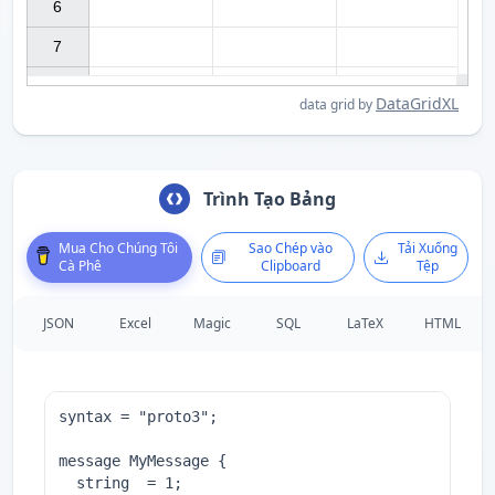
6

7

DataGridXL
data grid by
Trình Tạo Bảng
Mua Cho Chúng Tôi
Sao Chép vào
Tải Xuống
Cà Phê
Clipboard
Tệp
JSON
Excel
Magic
SQL
LaTeX
HTML