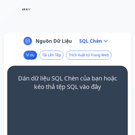
v3.0.1
Nguồn Dữ Liệu
SQL Chèn
Ví dụ
Tải Lên Tệp
Trích Xuất từ Trang Web
Dán dữ liệu SQL Chèn của bạn hoặc
kéo thả tệp SQL vào đây