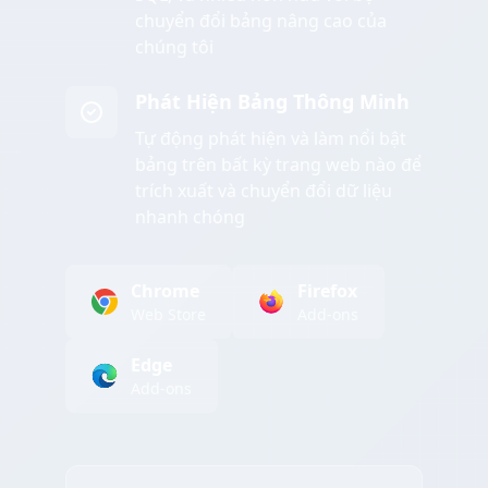
chuyển đổi bảng nâng cao của
chúng tôi
Phát Hiện Bảng Thông Minh
Tự động phát hiện và làm nổi bật
bảng trên bất kỳ trang web nào để
trích xuất và chuyển đổi dữ liệu
nhanh chóng
Chrome
Firefox
Web Store
Add-ons
Edge
Add-ons