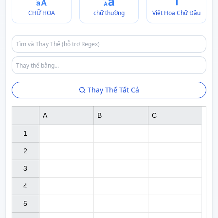
CHỮ HOA
chữ thường
Viết Hoa Chữ Đầu
Thay Thế Tất Cả
A
B
C
1

2

3

4

5
