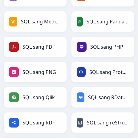
SQL sang MediaWiki
SQL sang PandasDataFrame
SQL sang PDF
SQL sang PHP
SQL sang PNG
SQL sang Protobuf
SQL sang Qlik
SQL sang RDataFrame
SQL sang RDF
SQL sang reStructuredText