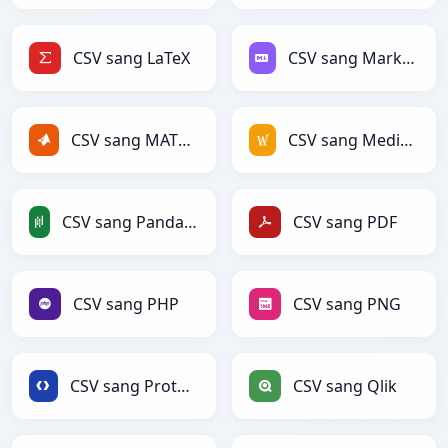
CSV sang LaTeX
CSV sang Markdown
CSV sang MATLAB
CSV sang MediaWiki
CSV sang PandasDataFrame
CSV sang PDF
CSV sang PHP
CSV sang PNG
CSV sang Protobuf
CSV sang Qlik