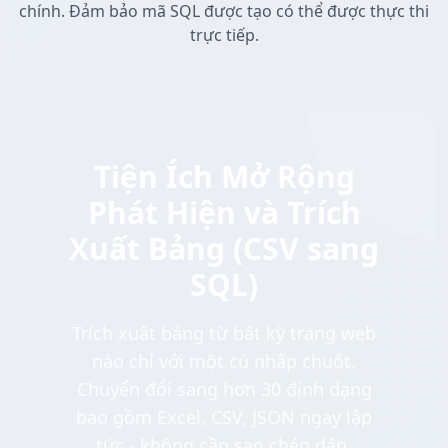
chính. Đảm bảo mã SQL được tạo có thể được thực thi
trực tiếp.
Tiện Ích Mở Rộng
Phát Hiện và Trích
Xuất Bảng (CSV sang
SQL)
Trích xuất bảng từ bất kỳ trang web
nào chỉ với một cú nhấp chuột.
Chuyển đổi sang hơn 30 định dạng
bao gồm Excel, CSV, JSON ngay lập
tức - không cần sao chép dán.