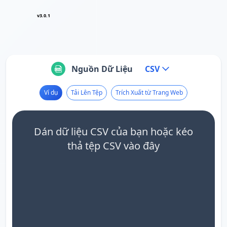
v3.0.1
Nguồn Dữ Liệu
CSV
Ví dụ
Tải Lên Tệp
Trích Xuất từ Trang Web
Dán dữ liệu CSV của bạn hoặc kéo
thả tệp CSV vào đây