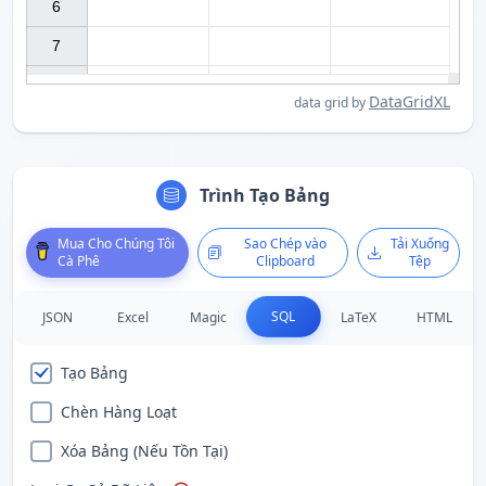
6

7

DataGridXL
data grid by
Trình Tạo Bảng
Mua Cho Chúng Tôi
Sao Chép vào
Tải Xuống
Cà Phê
Clipboard
Tệp
SQL
JSON
Excel
Magic
LaTeX
HTML
Tạo Bảng
Chèn Hàng Loạt
Xóa Bảng (Nếu Tồn Tại)