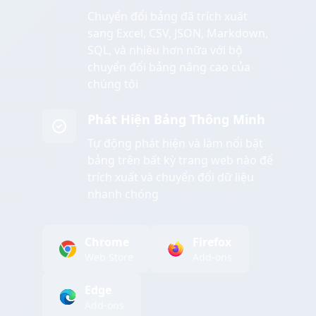
Chuyển đổi bảng đã trích xuất
sang Excel, CSV, JSON, Markdown,
SQL, và nhiều hơn nữa với bộ
chuyển đổi bảng nâng cao của
chúng tôi
Phát Hiện Bảng Thông Minh
Tự động phát hiện và làm nổi bật
bảng trên bất kỳ trang web nào để
trích xuất và chuyển đổi dữ liệu
nhanh chóng
Chrome
Firefox
Web Store
Add-ons
Edge
Add-ons