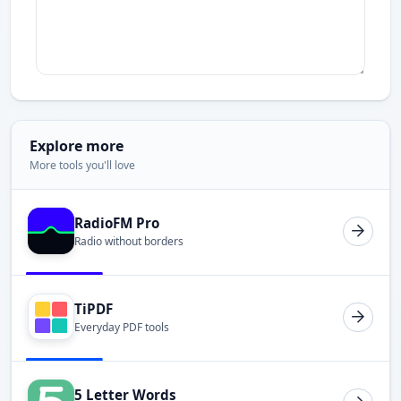
Explore more
More tools you'll love
RadioFM Pro
Radio without borders
TiPDF
Everyday PDF tools
5 Letter Words