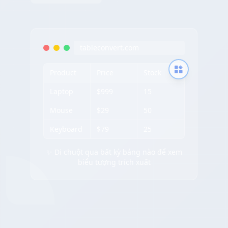
tableconvert.com
Product
Price
Stock
Laptop
$999
15
Mouse
$29
50
Keyboard
$79
25
✨ Di chuột qua bất kỳ bảng nào để xem
biểu tượng trích xuất