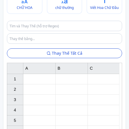
CHỮ HOA
chữ thường
Viết Hoa Chữ Đầu
Thay Thế Tất Cả
A
B
C
1

2

3

4

5
