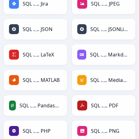
SQL سے JPEG
SQL سے Jira
SQL سے JSONLines
SQL سے JSON
SQL سے Markdown
SQL سے LaTeX
SQL سے MediaWiki
SQL سے MATLAB
SQL سے PDF
SQL سے PandasDataFrame
SQL سے PNG
SQL سے PHP