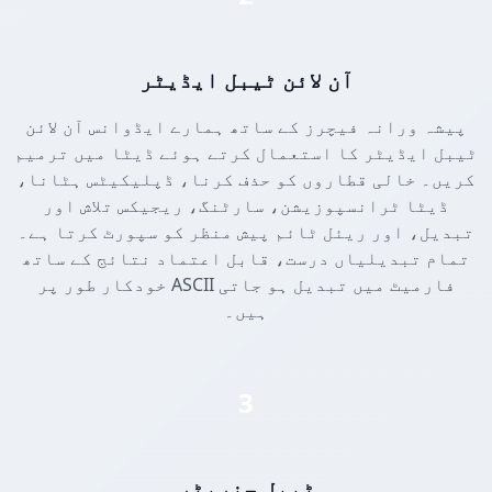
آن لائن ٹیبل ایڈیٹر
پیشہ ورانہ فیچرز کے ساتھ ہمارے ایڈوانس آن لائن
ٹیبل ایڈیٹر کا استعمال کرتے ہوئے ڈیٹا میں ترمیم
کریں۔ خالی قطاروں کو حذف کرنا، ڈپلیکیٹس ہٹانا،
ڈیٹا ٹرانسپوزیشن، سارٹنگ، ریجیکس تلاش اور
تبدیل، اور ریئل ٹائم پیش منظر کو سپورٹ کرتا ہے۔
تمام تبدیلیاں درست، قابل اعتماد نتائج کے ساتھ
خودکار طور پر ASCII فارمیٹ میں تبدیل ہو جاتی
ہیں۔
3
ٹیبل جنریٹر