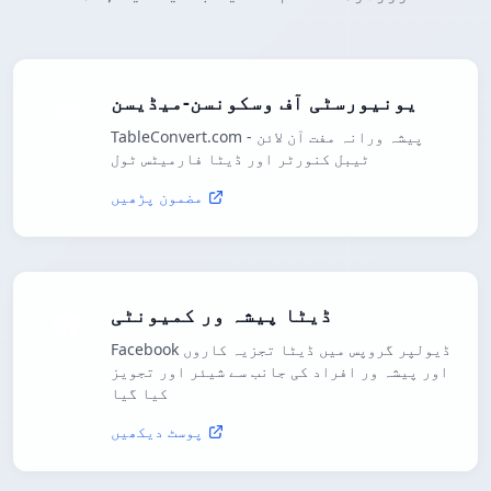
یونیورسٹی آف وسکونسن-میڈیسن
TableConvert.com - پیشہ ورانہ مفت آن لائن
ٹیبل کنورٹر اور ڈیٹا فارمیٹس ٹول
مضمون پڑھیں
ڈیٹا پیشہ ور کمیونٹی
Facebook ڈیولپر گروپس میں ڈیٹا تجزیہ کاروں
اور پیشہ ور افراد کی جانب سے شیئر اور تجویز
کیا گیا
پوسٹ دیکھیں