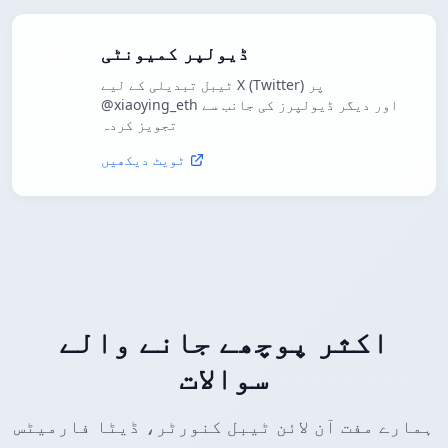
ڈیولپر کمیونٹی
ٹیبل تبدیلی کے لیے X (Twitter) پر
@xiaoying_eth اور دیگر ڈیولپرز کی جانب سے
تجویز کردہ
ٹویٹ دیکھیں
اکثر پوچھے جانے والے
سوالات
ہمارے مفت آن لائن ٹیبل کنورٹر، ڈیٹا فارمیٹس