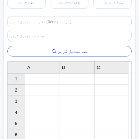
پہلا حرف بڑا
چھوٹے حروف
بڑے حروف
سب تبدیل کریں
A
B
C
1

2

3

4

5

6
