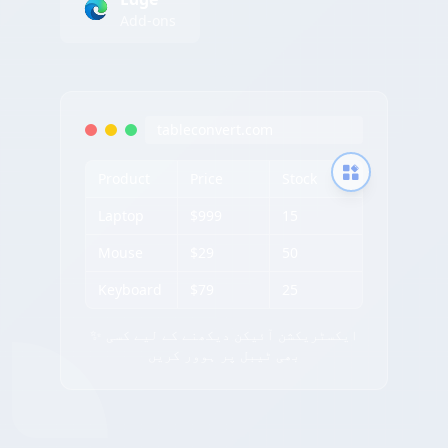
Add-ons
tableconvert.com
Product
Price
Stock
Laptop
$999
15
Mouse
$29
50
Keyboard
$79
25
✨ ایکسٹریکشن آئیکن دیکھنے کے لیے کسی
بھی ٹیبل پر ہوور کریں