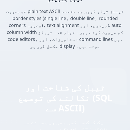
خوبصورت plain text ASCII ٹیبلز تیار کریں جو متعدد
border styles (single line، double line، rounded
corners وغیرہ)، text alignment طریقوں، اور auto
column width کو سپورٹ کرتے ہیں۔ تیار شدہ ٹیبلز
code editors، دستاویزات، اور command lines میں
مکمل طور پر display ہوتے ہیں۔
ٹیبل کی شناخت اور
نکالنے کی توسیع (SQL
سے ASCII)
ایک کلک سے کسی بھی ویب سائٹ سے