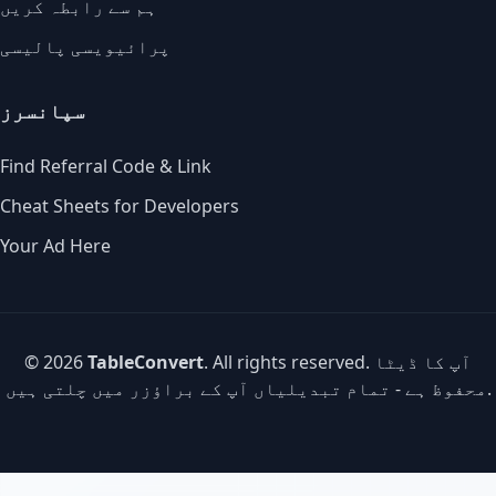
ہم سے رابطہ کریں
پرائیویسی پالیسی
سپانسرز
Find Referral Code & Link
Cheat Sheets for Developers
Your Ad Here
. All rights reserved. آپ کا ڈیٹا
TableConvert
© 2026
محفوظ ہے - تمام تبدیلیاں آپ کے براؤزر میں چلتی ہیں.