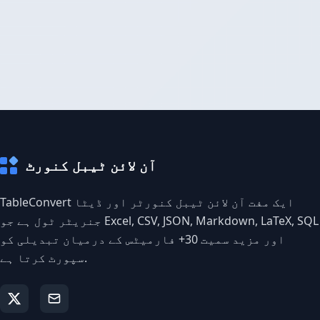
آن لائن ٹیبل کنورٹ
TableConvert ایک مفت آن لائن ٹیبل کنورٹر اور ڈیٹا
جنریٹر ٹول ہے جو Excel, CSV, JSON, Markdown, LaTeX, SQL
اور مزید سمیت 30+ فارمیٹس کے درمیان تبدیلی کو
سپورٹ کرتا ہے.