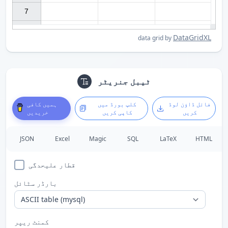
7

DataGridXL
data grid by
ٹیبل جنریٹر
فائل ڈاؤن لوڈ
کلپ بورڈ میں
ہمیں کافی
کریں
کاپی کریں
خریدیں
JSON
Excel
Magic
SQL
LaTeX
HTML
قطار علیحدگی
بارڈر سٹائل
کمنٹ ریپر