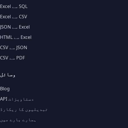
Excel سے SQL
Excel سے CSV
JSON سے Excel
HTML سے Excel
CSV سے JSON
CSV سے PDF
وسائل
Blog
API دستاویزات
تبدیلیوں کا ریکارڈ
ہمارے بارے میں