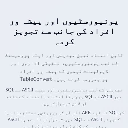
یونیورسٹیوں اور پیشہ ور
افراد کی جانب سے تجویز
کردہ
قابل اعتماد ٹیبل تبدیلی اور ڈیٹا پروسیسنگ
کے لیے یونیورسٹیوں، تحقیقی اداروں اور
ڈیولپمنٹ ٹیموں کے پیشہ ور افراد
TableConvert پر بھروسہ کرتے ہیں۔
SQL سے ASCII تبدیلی کے لیے یونیورسٹیوں اور پیشہ
وروں کا اعتماد۔ اعتماد کے ساتھ SQL کو ASCII میں
آن لائن تبدیل کریں۔
اگر آپ کو رپورٹس، دستاویزات یا APIs کے لیے SQL کو
ASCII میں تبدیل کرنا ہے، یہ SQL سے ASCII کنورٹر
روزمرہ کے کام کے لیے بنایا گیا ہے۔