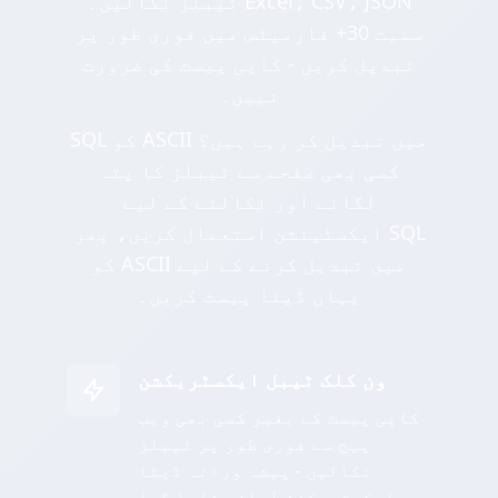
ٹیبلز نکالیں۔ Excel، CSV، JSON
سمیت 30+ فارمیٹس میں فوری طور پر
تبدیل کریں - کاپی پیسٹ کی ضرورت
نہیں۔
SQL کو ASCII میں تبدیل کر رہے ہیں؟
کسی بھی صفحے سے ٹیبلز کا پتہ
لگانے اور نکالنے کے لیے
ایکسٹینشن استعمال کریں، پھر SQL
کو ASCII میں تبدیل کرنے کے لیے
یہاں ڈیٹا پیسٹ کریں۔
ون کلک ٹیبل ایکسٹریکشن
کاپی پیسٹ کے بغیر کسی بھی ویب
پیج سے فوری طور پر ٹیبلز
نکالیں - پیشہ ورانہ ڈیٹا
ایکسٹریکشن آسان بنایا گیا