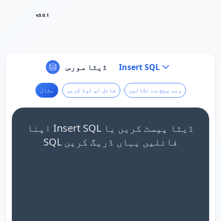
v3.0.1
Insert SQL
ڈیٹا سورس
ویب پیج سے نکالیں
فائل اپ لوڈ کریں
مثال
اپنا Insert SQL ڈیٹا پیسٹ کریں یا
SQL فائلیں یہاں ڈریگ کریں