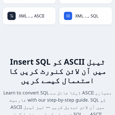
XML سے SQL
XML سے ASCII
Insert SQL کو ASCII ٹیبل
میں آن لائن کنورٹ کریں کا
استعمال کیسے کریں
Learn to convert SQL ڈیٹا فائل سے ASCII معیاری
فارمیٹ with our step-by-step guide. SQL کو
ASCII میں آن لائن تبدیل کریں — تیز ٹیبل
تبدیلی کے لیے بنایا گیا SQL سے ASCII