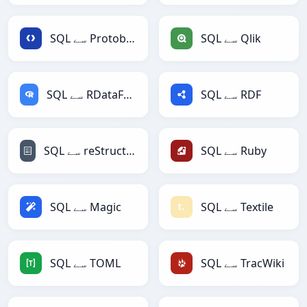
SQL سے Qlik
SQL سے Protobuf
SQL سے RDF
SQL سے RDataFrame
SQL سے Ruby
SQL سے reStructuredText
SQL سے Textile
SQL سے Magic
SQL سے TracWiki
SQL سے TOML