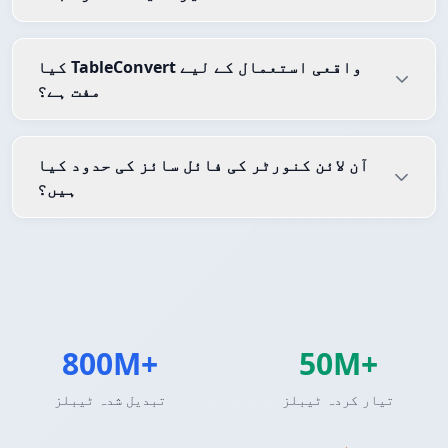
کیا TableConvert واقعی استعمال کے لیے
مفت ہے؟
آن لائن کنورٹر کی فائل سائز کی حدود کیا
ہیں؟
800M+
50M+
تیار کردہ ٹیبلز
تبدیل شدہ ٹیبلز