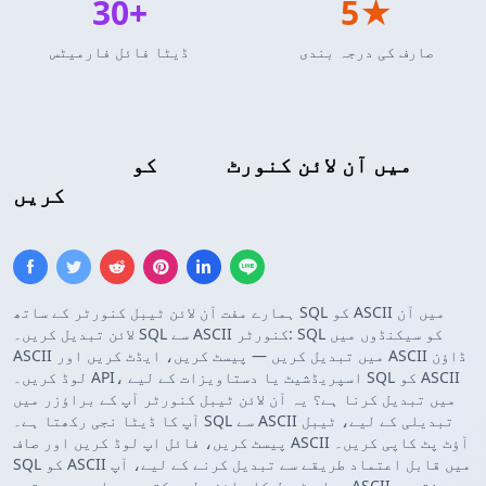
30+
5★
صارف کی درجہ بندی
ڈیٹا فائل فارمیٹس
ASCII ٹیبل
میں آن لائن کنورٹ
کو
Insert SQL
کریں
ہمارے مفت آن لائن ٹیبل کنورٹر کے ساتھ SQL کو ASCII میں آن
لائن تبدیل کریں۔ SQL سے ASCII کنورٹر: SQL کو سیکنڈوں میں
ASCII میں تبدیل کریں — پیسٹ کریں، ایڈٹ کریں اور ASCII ڈاؤن
لوڈ کریں۔ API، اسپریڈشیٹ یا دستاویزات کے لیے SQL کو ASCII
میں تبدیل کرنا ہے؟ یہ آن لائن ٹیبل کنورٹر آپ کے براؤزر میں
آپ کا ڈیٹا نجی رکھتا ہے۔ SQL سے ASCII تبدیلی کے لیے، ٹیبل
پیسٹ کریں، فائل اپ لوڈ کریں اور صاف ASCII آؤٹ پٹ کاپی کریں۔
SQL کو ASCII میں قابل اعتماد طریقے سے تبدیل کرنے کے لیے، آپ
پہلے ٹیبل کا جائزہ لے سکتے ہیں اور پھر حتمی ASCII نتیجہ