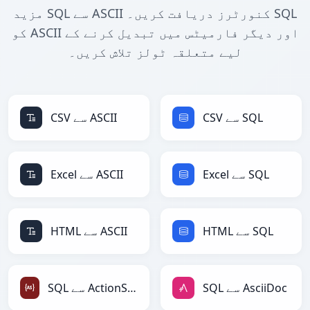
مزید SQL سے ASCII کنورٹرز دریافت کریں۔ SQL
کو ASCII اور دیگر فارمیٹس میں تبدیل کرنے کے
لیے متعلقہ ٹولز تلاش کریں۔
CSV سے SQL
CSV سے ASCII
Excel سے SQL
Excel سے ASCII
HTML سے SQL
HTML سے ASCII
SQL سے AsciiDoc
SQL سے ActionScript