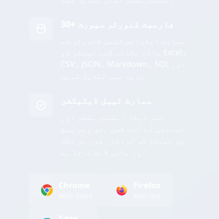
30+ فارمیٹ کنورٹر سپورٹ
ہمارے ایڈوانس ٹیبل کنورٹر کے
ساتھ نکالے گئے ٹیبلز کو Excel،
CSV، JSON، Markdown، SQL اور
مزید میں تبدیل کریں
سمارٹ ٹیبل ڈیٹیکشن
تیز ڈیٹا ایکسٹریکشن اور
تبدیلی کے لیے کسی بھی ویب پیج
پر ٹیبلز کو خودکار طور پر تلاش
اور ہائی لائٹ کرتا ہے
Chrome
Firefox
Web Store
Add-ons
Edge