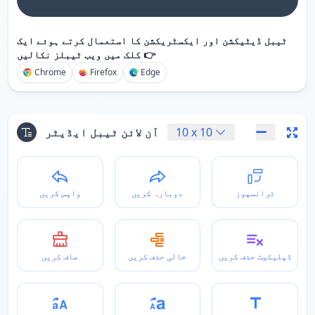
ٹیبل ڈیٹیکشن اور ایکسٹریکشن کا استعمال کرتے ہوئے ایک
کلک میں ویب ٹیبلز نکالیں 👉
Chrome
Firefox
Edge
10
x
10
آن لائن ٹیبل ایڈیٹر
ٹرانسپوز
دوبارہ کریں
واپس کریں
ڈپلیکیٹ حذف کریں
خالی حذف کریں
صاف کریں