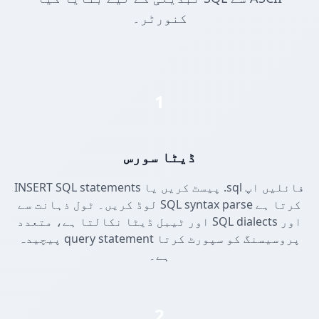
کنورٹر۔
1
ڈیٹا سورس
INSERT SQL statements پیسٹ کریں یا .sql فائلیں اپ
لوڈ کریں۔ ٹول ذہانت سے SQL syntax parse کرتا ہے
اور ٹیبل ڈیٹا نکالتا ہے، متعدد SQL dialects اور
پیچیدہ query statement پروسیسنگ کو سپورٹ کرتا
ہے۔
2