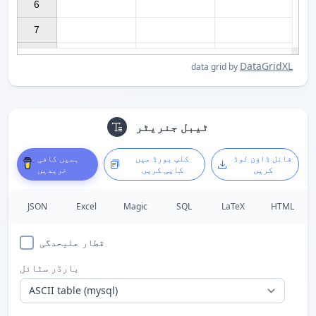
6

7

DataGridXL
data grid by
ٹیبل جنریٹر
ہمیں کافی
کلپ بورڈ میں
فائل ڈاؤن لوڈ
خریدیں
کاپی کریں
کریں
JSON
Excel
Magic
SQL
LaTeX
HTML
قطار علیحدگی
بارڈر سٹائل