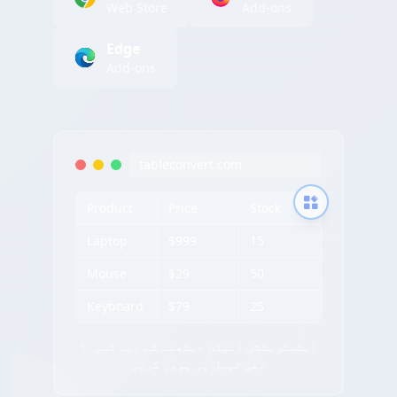
Web Store
Add-ons
Edge
Add-ons
tableconvert.com
Product
Price
Stock
Laptop
$999
15
Mouse
$29
50
Keyboard
$79
25
✨ ایکسٹریکشن آئیکن دیکھنے کے لیے کسی
بھی ٹیبل پر ہوور کریں