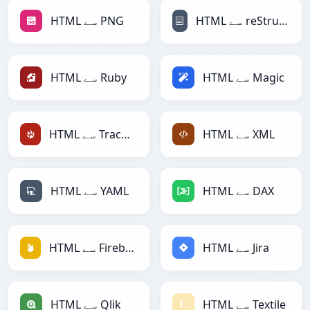
HTML سے PNG
HTML سے reStructuredText
HTML سے Ruby
HTML سے Magic
HTML سے TracWiki
HTML سے XML
HTML سے YAML
HTML سے DAX
HTML سے Firebase
HTML سے Jira
HTML سے Qlik
HTML سے Textile