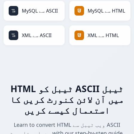
MySQL سے ASCII
MySQL سے HTML
XML سے ASCII
XML سے HTML
HTML ٹیبل کو ASCII ٹیبل
میں آن لائن کنورٹ کریں کا
استعمال کیسے کریں
Learn to convert HTML ویب ٹیبل سے ASCII
معیاری فارمیٹ with our step-by-step guide.