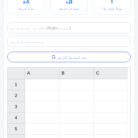
بڑے حروف
چھوٹے حروف
پہلا حرف بڑا
سب تبدیل کریں
A
B
C
1

2

3

4

5
