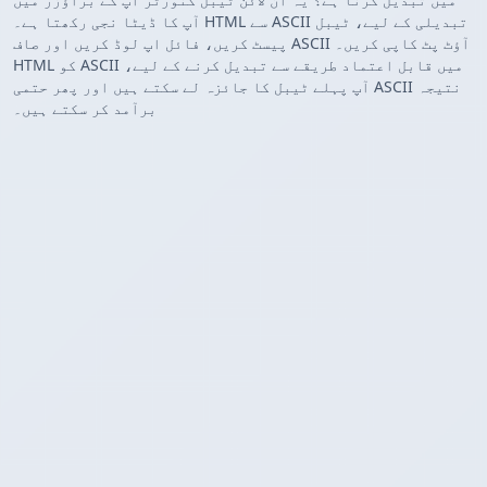
آپ کا ڈیٹا نجی رکھتا ہے۔ HTML سے ASCII تبدیلی کے لیے، ٹیبل
پیسٹ کریں، فائل اپ لوڈ کریں اور صاف ASCII آؤٹ پٹ کاپی کریں۔
HTML کو ASCII میں قابل اعتماد طریقے سے تبدیل کرنے کے لیے،
آپ پہلے ٹیبل کا جائزہ لے سکتے ہیں اور پھر حتمی ASCII نتیجہ
برآمد کر سکتے ہیں۔