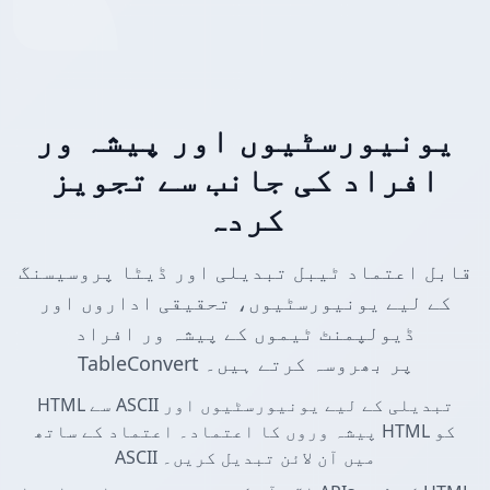
یونیورسٹیوں اور پیشہ ور
افراد کی جانب سے تجویز
کردہ
قابل اعتماد ٹیبل تبدیلی اور ڈیٹا پروسیسنگ
کے لیے یونیورسٹیوں، تحقیقی اداروں اور
ڈیولپمنٹ ٹیموں کے پیشہ ور افراد
TableConvert پر بھروسہ کرتے ہیں۔
HTML سے ASCII تبدیلی کے لیے یونیورسٹیوں اور
پیشہ وروں کا اعتماد۔ اعتماد کے ساتھ HTML کو
ASCII میں آن لائن تبدیل کریں۔