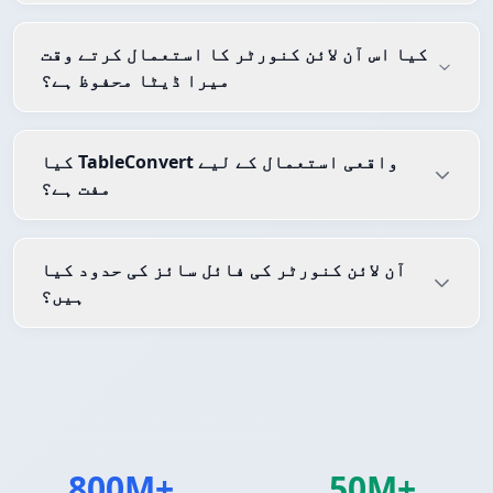
کیا اس آن لائن کنورٹر کا استعمال کرتے وقت
میرا ڈیٹا محفوظ ہے؟
کیا TableConvert واقعی استعمال کے لیے
مفت ہے؟
آن لائن کنورٹر کی فائل سائز کی حدود کیا
ہیں؟
800M+
50M+