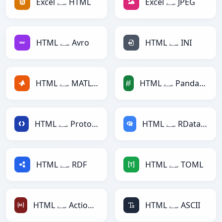
Excel سے JPEG
Excel سے HTML
HTML سے INI
HTML سے Avro
HTML سے PandasDataFrame
HTML سے MATLAB
HTML سے RDataFrame
HTML سے Protobuf
HTML سے TOML
HTML سے RDF
HTML سے ASCII
HTML سے ActionScript