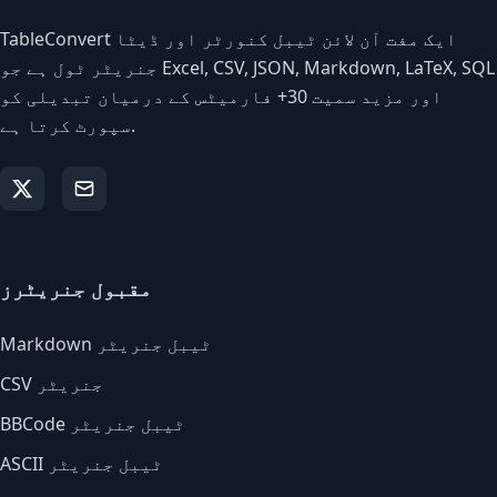
TableConvert ایک مفت آن لائن ٹیبل کنورٹر اور ڈیٹا
جنریٹر ٹول ہے جو Excel, CSV, JSON, Markdown, LaTeX, SQL
اور مزید سمیت 30+ فارمیٹس کے درمیان تبدیلی کو
سپورٹ کرتا ہے.
مقبول جنریٹرز
Markdown ٹیبل جنریٹر
CSV جنریٹر
BBCode ٹیبل جنریٹر
ASCII ٹیبل جنریٹر