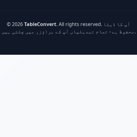
. All rights reserved. آپ کا ڈیٹا
TableConvert
© 2026
محفوظ ہے - تمام تبدیلیاں آپ کے براؤزر میں چلتی ہیں.