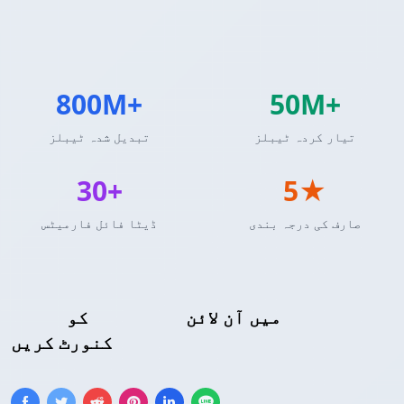
800M+
50M+
تیار کردہ ٹیبلز
تبدیل شدہ ٹیبلز
30+
5★
صارف کی درجہ بندی
ڈیٹا فائل فارمیٹس
JPEG تصویر
میں آن لائن
کو
HTML ٹیبل
کنورٹ کریں