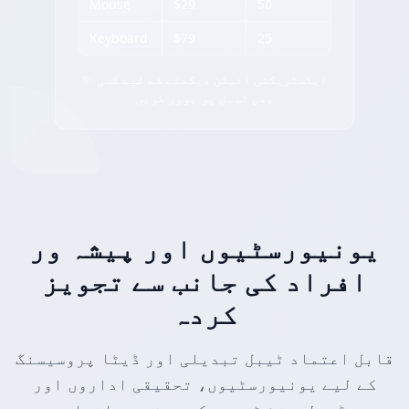
Mouse
$29
50
Keyboard
$79
25
✨ ایکسٹریکشن آئیکن دیکھنے کے لیے کسی
بھی ٹیبل پر ہوور کریں
یونیورسٹیوں اور پیشہ ور
افراد کی جانب سے تجویز
کردہ
قابل اعتماد ٹیبل تبدیلی اور ڈیٹا پروسیسنگ
کے لیے یونیورسٹیوں، تحقیقی اداروں اور