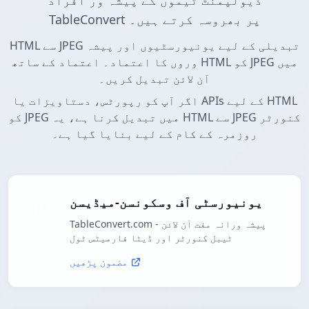
ڈیولپمنٹ ٹیموں کے پیشہ ور افراد
TableConvert پر بھروسہ کرتے ہیں۔
HTML سے JPEG تبدیلی کے لیے یونیورسٹیوں اور پیشہ
وروں کا اعتماد۔ اعتماد کے ساتھ HTML کو JPEG میں
آن لائن تبدیل کریں۔
اگر آپ کو رپورٹس، دستاویزات یا APIs کے لیے HTML
کو JPEG میں تبدیل کرنا ہے، یہ HTML سے JPEG کنورٹر
روزمرہ کے کام کے لیے بنایا گیا ہے۔
یونیورسٹی آف وسکونسن-میڈیسن
TableConvert.com - پیشہ ورانہ مفت آن لائن
ٹیبل کنورٹر اور ڈیٹا فارمیٹس ٹول
مضمون پڑھیں