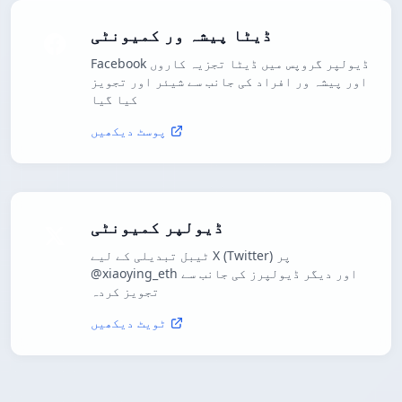
ڈیٹا پیشہ ور کمیونٹی
Facebook ڈیولپر گروپس میں ڈیٹا تجزیہ کاروں
اور پیشہ ور افراد کی جانب سے شیئر اور تجویز
کیا گیا
پوسٹ دیکھیں
ڈیولپر کمیونٹی
ٹیبل تبدیلی کے لیے X (Twitter) پر
@xiaoying_eth اور دیگر ڈیولپرز کی جانب سے
تجویز کردہ
ٹویٹ دیکھیں