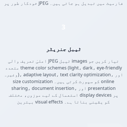
خودکار طور پر JPEG فارمیٹ میں تبدیل ہو جاتی ہیں۔
3
ٹیبل جنریٹر
اعلیٰ تعریف والی JPEG ٹیبل images تیار کریں جو
متعدد theme color schemes (light، dark، eye-friendly
وغیرہ)، adaptive layout، text clarity optimization، اور
size customization کو سپورٹ کرتی ہیں۔ online
sharing، document insertion، اور presentation
استعمال کے لیے موزوں، مختلف display devices پر
بہترین visual effects کو یقینی بناتا ہے۔