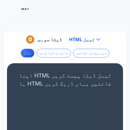
v3.0.1
HTML ٹیبل
ڈیٹا سورس
ویب پیج سے نکالیں
فائل اپ لوڈ کریں
مثال
اپنا HTML ٹیبل ڈیٹا پیسٹ کریں
یا HTML فائلیں یہاں ڈریگ کریں