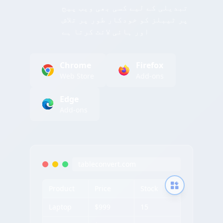
تبدیلی کے لیے کسی بھی ویب پیج
پر ٹیبلز کو خودکار طور پر تلاش
اور ہائی لائٹ کرتا ہے
Chrome
Firefox
Web Store
Add-ons
Edge
Add-ons
tableconvert.com
Product
Price
Stock
Laptop
$999
15