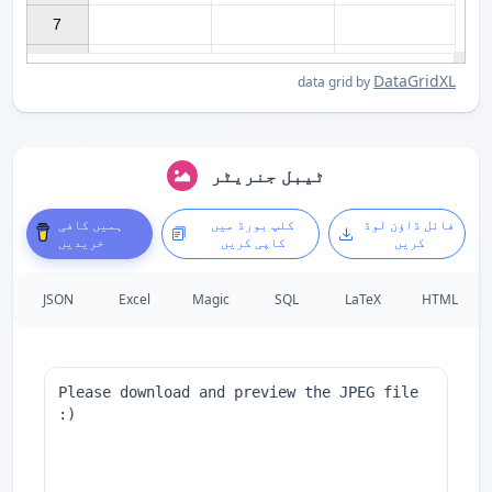
7

DataGridXL
data grid by
ٹیبل جنریٹر
فائل ڈاؤن لوڈ
کلپ بورڈ میں
ہمیں کافی
کریں
کاپی کریں
خریدیں
JSON
Excel
Magic
SQL
LaTeX
HTML