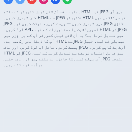
ہمارے مفت آن لائن ٹیبل کنورٹر کے ساتھ HTML کو JPEG میں آن
لائن تبدیل کریں۔ HTML سے JPEG کنورٹر: HTML کو سیکنڈوں میں
JPEG میں تبدیل کریں — پیسٹ کریں، ایڈٹ کریں اور JPEG ڈاؤن
لوڈ کریں۔ API، اسپریڈشیٹ یا دستاویزات کے لیے HTML کو JPEG
میں تبدیل کرنا ہے؟ یہ آن لائن ٹیبل کنورٹر آپ کے براؤزر میں
آپ کا ڈیٹا نجی رکھتا ہے۔ HTML سے JPEG تبدیلی کے لیے، ٹیبل
پیسٹ کریں، فائل اپ لوڈ کریں اور صاف JPEG آؤٹ پٹ کاپی کریں۔
HTML کو JPEG میں قابل اعتماد طریقے سے تبدیل کرنے کے لیے،
آپ پہلے ٹیبل کا جائزہ لے سکتے ہیں اور پھر حتمی JPEG نتیجہ
برآمد کر سکتے ہیں۔