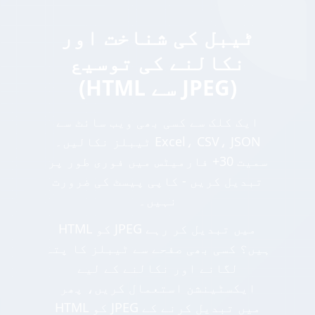
ٹیبل کی شناخت اور
نکالنے کی توسیع
(HTML سے JPEG)
ایک کلک سے کسی بھی ویب سائٹ سے
ٹیبلز نکالیں۔ Excel، CSV، JSON
سمیت 30+ فارمیٹس میں فوری طور پر
تبدیل کریں - کاپی پیسٹ کی ضرورت
نہیں۔
HTML کو JPEG میں تبدیل کر رہے
ہیں؟ کسی بھی صفحے سے ٹیبلز کا پتہ
لگانے اور نکالنے کے لیے
ایکسٹینشن استعمال کریں، پھر
HTML کو JPEG میں تبدیل کرنے کے