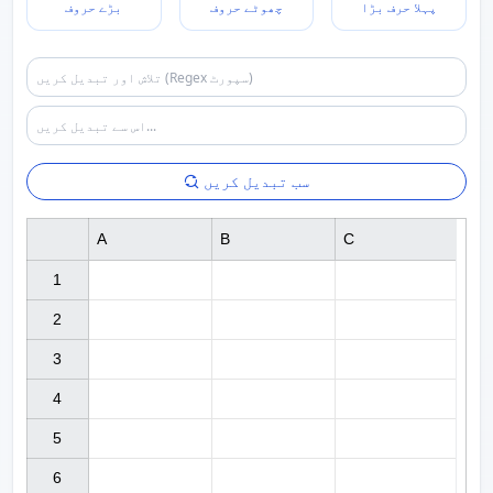
پہلا حرف بڑا
چھوٹے حروف
بڑے حروف
سب تبدیل کریں
A
B
C
1

2

3

4

5

6
