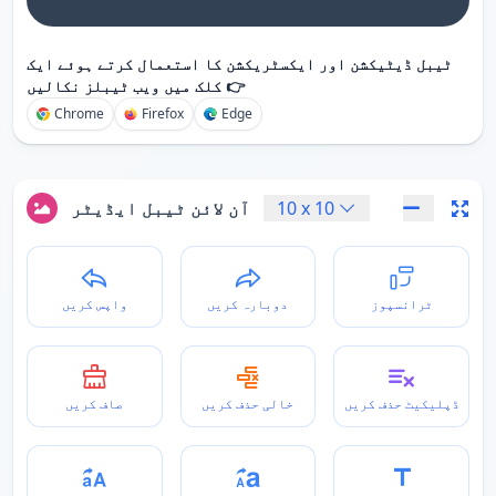
ٹیبل ڈیٹیکشن اور ایکسٹریکشن کا استعمال کرتے ہوئے ایک
کلک میں ویب ٹیبلز نکالیں 👉
Chrome
Firefox
Edge
10
x
10
آن لائن ٹیبل ایڈیٹر
ٹرانسپوز
دوبارہ کریں
واپس کریں
ڈپلیکیٹ حذف کریں
خالی حذف کریں
صاف کریں