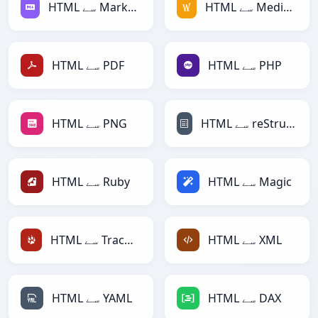
HTML سے MediaWiki
HTML سے Markdown
HTML سے PHP
HTML سے PDF
HTML سے reStructuredText
HTML سے PNG
HTML سے Magic
HTML سے Ruby
HTML سے XML
HTML سے TracWiki
HTML سے DAX
HTML سے YAML