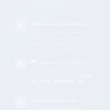
لیے یہاں ڈیٹا پیسٹ کریں۔
ون کلک ٹیبل ایکسٹریکشن
کاپی پیسٹ کے بغیر کسی بھی ویب
پیج سے فوری طور پر ٹیبلز
نکالیں - پیشہ ورانہ ڈیٹا
ایکسٹریکشن آسان بنایا گیا
30+ فارمیٹ کنورٹر سپورٹ
ہمارے ایڈوانس ٹیبل کنورٹر کے
ساتھ نکالے گئے ٹیبلز کو Excel،
CSV، JSON، Markdown، SQL اور
مزید میں تبدیل کریں
سمارٹ ٹیبل ڈیٹیکشن
تیز ڈیٹا ایکسٹریکشن اور