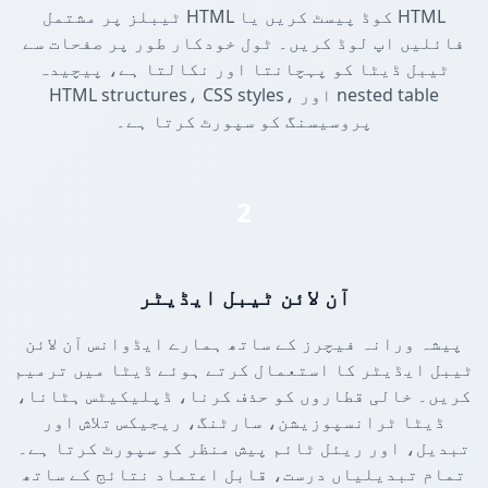
ٹیبلز پر مشتمل HTML کوڈ پیسٹ کریں یا HTML
فائلیں اپ لوڈ کریں۔ ٹول خودکار طور پر صفحات سے
ٹیبل ڈیٹا کو پہچانتا اور نکالتا ہے، پیچیدہ
HTML structures، CSS styles، اور nested table
پروسیسنگ کو سپورٹ کرتا ہے۔
2
آن لائن ٹیبل ایڈیٹر
پیشہ ورانہ فیچرز کے ساتھ ہمارے ایڈوانس آن لائن
ٹیبل ایڈیٹر کا استعمال کرتے ہوئے ڈیٹا میں ترمیم
کریں۔ خالی قطاروں کو حذف کرنا، ڈپلیکیٹس ہٹانا،
ڈیٹا ٹرانسپوزیشن، سارٹنگ، ریجیکس تلاش اور
تبدیل، اور ریئل ٹائم پیش منظر کو سپورٹ کرتا ہے۔
تمام تبدیلیاں درست، قابل اعتماد نتائج کے ساتھ