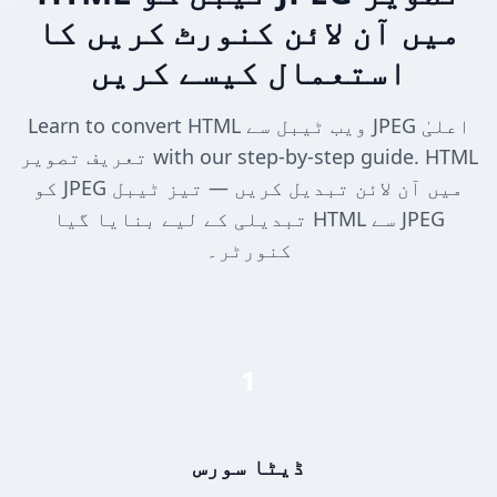
میں آن لائن کنورٹ کریں کا
استعمال کیسے کریں
Learn to convert HTML ویب ٹیبل سے JPEG اعلیٰ
تعریف تصویر with our step-by-step guide. HTML
کو JPEG میں آن لائن تبدیل کریں — تیز ٹیبل
تبدیلی کے لیے بنایا گیا HTML سے JPEG
کنورٹر۔
1
ڈیٹا سورس