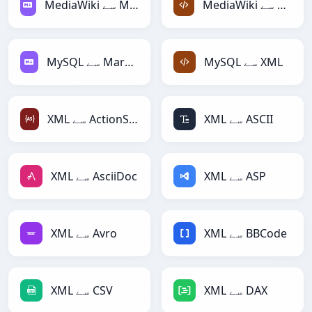
MediaWiki سے XML
MediaWiki سے Markdown
MySQL سے XML
MySQL سے Markdown
XML سے ASCII
XML سے ActionScript
XML سے ASP
XML سے AsciiDoc
XML سے BBCode
XML سے Avro
XML سے DAX
XML سے CSV