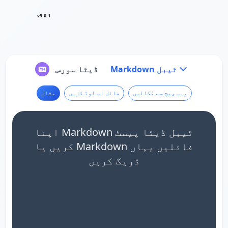
v3.0.1
Markdown ٹیبل
ڈیٹا سورس
ویب پیج سے نکالیں
فائل اپ لوڈ کریں
مثال
اپنا Markdown ٹیبل ڈیٹا پیسٹ
کریں یا Markdown فائلیں یہاں
ڈریگ کریں