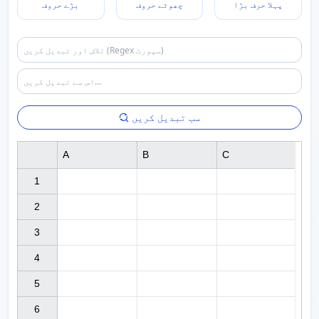
پہلا حرف بڑا
چھوٹے حروف
بڑے حروف
سب تبدیل کریں
A
B
C
1

2

3

4

5

6
