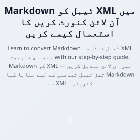
Markdown ٹیبل کو XML میں
آن لائن کنورٹ کریں کا
استعمال کیسے کریں
Learn to convert Markdown ٹیبل فائل سے XML
معیاری فارمیٹ with our step-by-step guide.
Markdown کو XML میں آن لائن تبدیل کریں —
تیز ٹیبل تبدیلی کے لیے بنایا گیا Markdown
سے XML کنورٹر۔
1