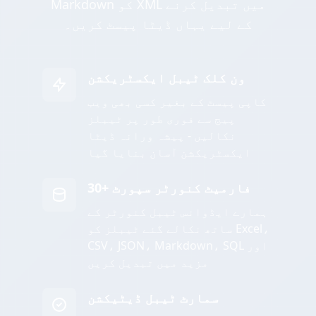
Markdown کو XML میں تبدیل کرنے
کے لیے یہاں ڈیٹا پیسٹ کریں۔
ون کلک ٹیبل ایکسٹریکشن
کاپی پیسٹ کے بغیر کسی بھی ویب
پیج سے فوری طور پر ٹیبلز
نکالیں - پیشہ ورانہ ڈیٹا
ایکسٹریکشن آسان بنایا گیا
30+ فارمیٹ کنورٹر سپورٹ
ہمارے ایڈوانس ٹیبل کنورٹر کے
ساتھ نکالے گئے ٹیبلز کو Excel،
CSV، JSON، Markdown، SQL اور
مزید میں تبدیل کریں
سمارٹ ٹیبل ڈیٹیکشن