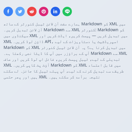
ہمارے مفت آن لائن ٹیبل کنورٹر کے ساتھ Markdown کو XML میں
آن لائن تبدیل کریں۔ Markdown سے XML کنورٹر: Markdown کو
سیکنڈوں میں XML میں تبدیل کریں — پیسٹ کریں، ایڈٹ کریں اور
XML ڈاؤن لوڈ کریں۔ API، اسپریڈشیٹ یا دستاویزات کے لیے
Markdown کو XML میں تبدیل کرنا ہے؟ یہ آن لائن ٹیبل کنورٹر
آپ کے براؤزر میں آپ کا ڈیٹا نجی رکھتا ہے۔ Markdown سے XML
تبدیلی کے لیے، ٹیبل پیسٹ کریں، فائل اپ لوڈ کریں اور صاف
XML آؤٹ پٹ کاپی کریں۔ Markdown کو XML میں قابل اعتماد
طریقے سے تبدیل کرنے کے لیے، آپ پہلے ٹیبل کا جائزہ لے سکتے
ہیں اور پھر حتمی XML نتیجہ برآمد کر سکتے ہیں۔