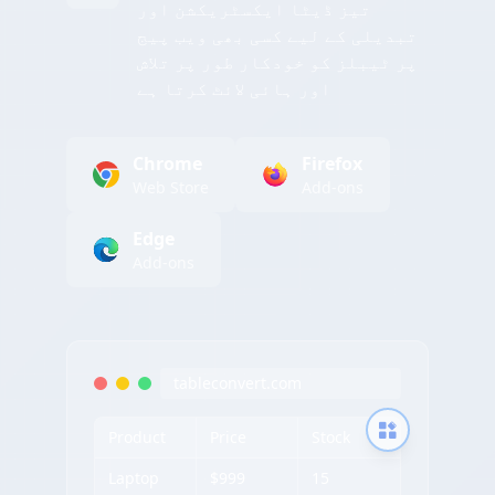
تیز ڈیٹا ایکسٹریکشن اور
تبدیلی کے لیے کسی بھی ویب پیج
پر ٹیبلز کو خودکار طور پر تلاش
اور ہائی لائٹ کرتا ہے
Chrome
Firefox
Web Store
Add-ons
Edge
Add-ons
tableconvert.com
Product
Price
Stock
Laptop
$999
15