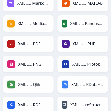
XML سے MATLAB
XML سے Markdown
XML سے PandasDataFrame
XML سے MediaWiki
XML سے PHP
XML سے PDF
XML سے Protobuf
XML سے PNG
XML سے RDataFrame
XML سے Qlik
XML سے reStructuredText
XML سے RDF