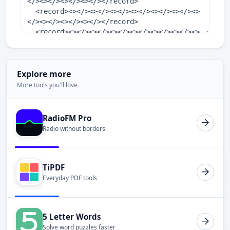
Explore more
More tools you'll love
RadioFM Pro
Radio without borders
TiPDF
Everyday PDF tools
5 Letter Words
Solve word puzzles faster