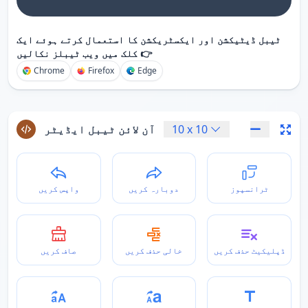
ٹیبل ڈیٹیکشن اور ایکسٹریکشن کا استعمال کرتے ہوئے ایک
کلک میں ویب ٹیبلز نکالیں 👉
Chrome
Firefox
Edge
10
x
10
آن لائن ٹیبل ایڈیٹر
ٹرانسپوز
دوبارہ کریں
واپس کریں
ڈپلیکیٹ حذف کریں
خالی حذف کریں
صاف کریں