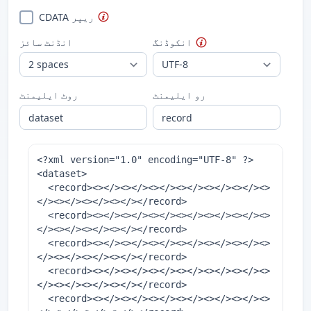
CDATA ریپر
انکوڈنگ
انڈنٹ سائز
رو ایلیمنٹ
روٹ ایلیمنٹ