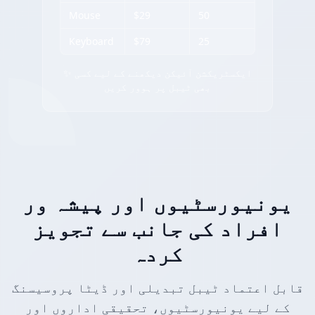
Mouse
$29
50
Keyboard
$79
25
✨ ایکسٹریکشن آئیکن دیکھنے کے لیے کسی
بھی ٹیبل پر ہوور کریں
یونیورسٹیوں اور پیشہ ور
افراد کی جانب سے تجویز
کردہ
قابل اعتماد ٹیبل تبدیلی اور ڈیٹا پروسیسنگ
کے لیے یونیورسٹیوں، تحقیقی اداروں اور