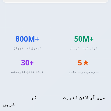
800M+
50M+
تیار کردہ ٹیبلز
تبدیل شدہ ٹیبلز
30+
5★
صارف کی درجہ بندی
ڈیٹا فائل فارمیٹس
میں آن لائن کنورٹ
XML
کو
Markdown ٹیبل
کریں