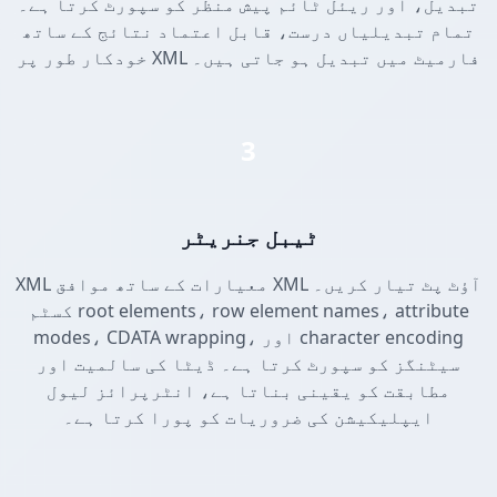
تبدیل، اور ریئل ٹائم پیش منظر کو سپورٹ کرتا ہے۔
تمام تبدیلیاں درست، قابل اعتماد نتائج کے ساتھ
خودکار طور پر XML فارمیٹ میں تبدیل ہو جاتی ہیں۔
3
ٹیبل جنریٹر
XML معیارات کے ساتھ موافق XML آؤٹ پٹ تیار کریں۔
کسٹم root elements، row element names، attribute
modes، CDATA wrapping، اور character encoding
سیٹنگز کو سپورٹ کرتا ہے۔ ڈیٹا کی سالمیت اور
مطابقت کو یقینی بناتا ہے، انٹرپرائز لیول
ایپلیکیشن کی ضروریات کو پورا کرتا ہے۔