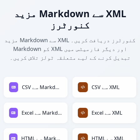
مزید Markdown سے XML
کنورٹرز
مزید Markdown سے XML کنورٹرز دریافت کریں۔
Markdown کو XML اور دیگر فارمیٹس میں
تبدیل کرنے کے لیے متعلقہ ٹولز تلاش کریں۔
CSV سے XML
CSV سے Markdown
Excel سے XML
Excel سے Markdown
HTML سے XML
HTML سے Markdown