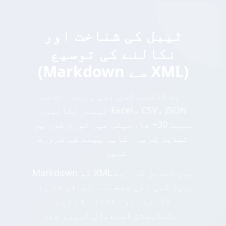
ٹیبل کی شناخت اور
نکالنے کی توسیع
(Markdown سے XML)
ایک کلک سے کسی بھی ویب سائٹ سے
ٹیبلز نکالیں۔ Excel، CSV، JSON
سمیت 30+ فارمیٹس میں فوری طور پر
تبدیل کریں - کاپی پیسٹ کی ضرورت
نہیں۔
Markdown کو XML میں تبدیل کر رہے
ہیں؟ کسی بھی صفحے سے ٹیبلز کا پتہ
لگانے اور نکالنے کے لیے
ایکسٹینشن استعمال کریں، پھر