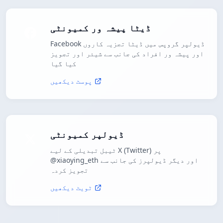
ڈیٹا پیشہ ور کمیونٹی
Facebook ڈیولپر گروپس میں ڈیٹا تجزیہ کاروں
اور پیشہ ور افراد کی جانب سے شیئر اور تجویز
کیا گیا
پوسٹ دیکھیں
ڈیولپر کمیونٹی
ٹیبل تبدیلی کے لیے X (Twitter) پر
@xiaoying_eth اور دیگر ڈیولپرز کی جانب سے
تجویز کردہ
ٹویٹ دیکھیں