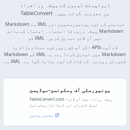
ڈیولپمنٹ ٹیموں کے پیشہ ور افراد
TableConvert پر بھروسہ کرتے ہیں۔
Markdown سے XML تبدیلی کے لیے یونیورسٹیوں اور
پیشہ وروں کا اعتماد۔ اعتماد کے ساتھ Markdown
کو XML میں آن لائن تبدیل کریں۔
اگر آپ کو رپورٹس، دستاویزات یا APIs کے لیے
Markdown کو XML میں تبدیل کرنا ہے، یہ Markdown
سے XML کنورٹر روزمرہ کے کام کے لیے بنایا گیا ہے۔
یونیورسٹی آف وسکونسن-میڈیسن
TableConvert.com - پیشہ ورانہ مفت آن لائن
ٹیبل کنورٹر اور ڈیٹا فارمیٹس ٹول
مضمون پڑھیں