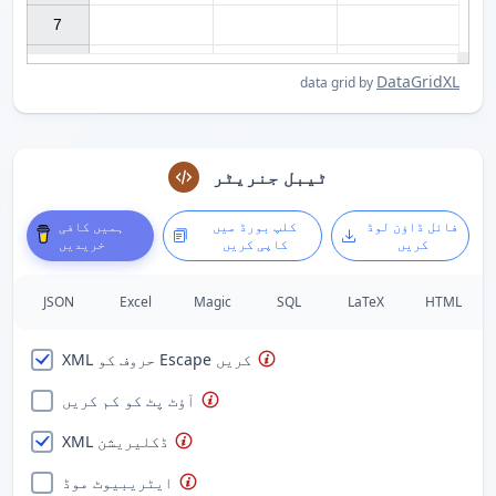
7

DataGridXL
data grid by
ٹیبل جنریٹر
فائل ڈاؤن لوڈ
کلپ بورڈ میں
ہمیں کافی
کریں
کاپی کریں
خریدیں
JSON
Excel
Magic
SQL
LaTeX
HTML
XML حروف کو Escape کریں
آؤٹ پٹ کو کم کریں
XML ڈکلیریشن
ایٹریبیوٹ موڈ