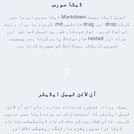
ڈیٹا سورس
ڈیٹا سورس ایریا میں Markdown ٹیبل ڈیٹا پیسٹ
کریں، یا براہ راست .md فائلیں drag اور drop کرکے
اپ لوڈ کریں۔ ٹول خودکار طور پر ٹیبل ڈھانچہ اور
فارمیٹنگ پارس کرتا ہے، پیچیدہ nested مواد اور
خصوصی کریکٹر ہینڈلنگ کو سپورٹ کرتا ہے۔
2
آن لائن ٹیبل ایڈیٹر
پیشہ ورانہ فیچرز کے ساتھ ہمارے ایڈوانس آن لائن
ٹیبل ایڈیٹر کا استعمال کرتے ہوئے ڈیٹا میں ترمیم
کریں۔ خالی قطاروں کو حذف کرنا، ڈپلیکیٹس ہٹانا،
ڈیٹا ٹرانسپوزیشن، سارٹنگ، ریجیکس تلاش اور