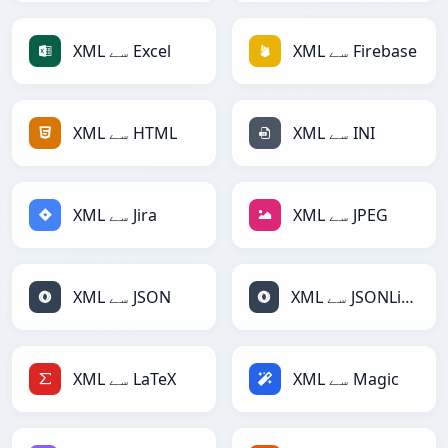
XML سے Firebase
XML سے Excel
XML سے INI
XML سے HTML
XML سے JPEG
XML سے Jira
XML سے JSONLines
XML سے JSON
XML سے Magic
XML سے LaTeX