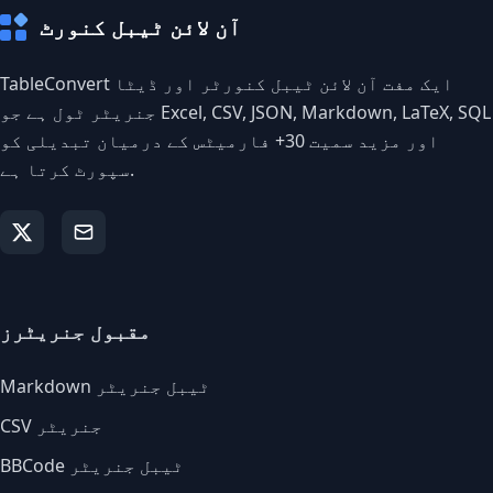
آن لائن ٹیبل کنورٹ
TableConvert ایک مفت آن لائن ٹیبل کنورٹر اور ڈیٹا
جنریٹر ٹول ہے جو Excel, CSV, JSON, Markdown, LaTeX, SQL
اور مزید سمیت 30+ فارمیٹس کے درمیان تبدیلی کو
سپورٹ کرتا ہے.
مقبول جنریٹرز
Markdown ٹیبل جنریٹر
CSV جنریٹر
BBCode ٹیبل جنریٹر