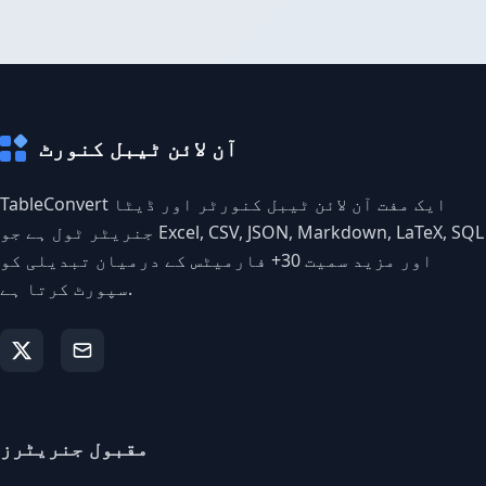
آن لائن ٹیبل کنورٹ
TableConvert ایک مفت آن لائن ٹیبل کنورٹر اور ڈیٹا
جنریٹر ٹول ہے جو Excel, CSV, JSON, Markdown, LaTeX, SQL
اور مزید سمیت 30+ فارمیٹس کے درمیان تبدیلی کو
سپورٹ کرتا ہے.
مقبول جنریٹرز