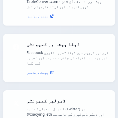
TableConvert.com - پیشہ ورانہ مفت آن لائن
ٹیبل کنورٹر اور ڈیٹا فارمیٹس ٹول
مضمون پڑھیں
ڈیٹا پیشہ ور کمیونٹی
Facebook ڈیولپر گروپس میں ڈیٹا تجزیہ کاروں
اور پیشہ ور افراد کی جانب سے شیئر اور تجویز
کیا گیا
پوسٹ دیکھیں
ڈیولپر کمیونٹی
ٹیبل تبدیلی کے لیے X (Twitter) پر
@xiaoying_eth اور دیگر ڈیولپرز کی جانب سے