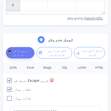
7

DataGridXL
data grid by
ٹیبل جنریٹر
فائل ڈاؤن لوڈ
کلپ بورڈ میں
ہمیں کافی
کریں
کاپی کریں
خریدیں
JSON
Excel
Magic
SQL
LaTeX
HTML
حروف کو Escape کریں
قطار ہیڈر
کالم ہیڈر