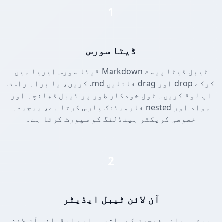
1
ڈیٹا سورس
ڈیٹا سورس ایریا میں Markdown ٹیبل ڈیٹا پیسٹ
کریں، یا براہ راست .md فائلیں drag اور drop کرکے
اپ لوڈ کریں۔ ٹول خودکار طور پر ٹیبل ڈھانچہ اور
فارمیٹنگ پارس کرتا ہے، پیچیدہ nested مواد اور
خصوصی کریکٹر ہینڈلنگ کو سپورٹ کرتا ہے۔
2
آن لائن ٹیبل ایڈیٹر
پیشہ ورانہ فیچرز کے ساتھ ہمارے ایڈوانس آن لائن