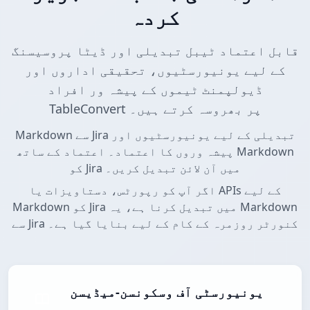
کردہ
قابل اعتماد ٹیبل تبدیلی اور ڈیٹا پروسیسنگ
کے لیے یونیورسٹیوں، تحقیقی اداروں اور
ڈیولپمنٹ ٹیموں کے پیشہ ور افراد
TableConvert پر بھروسہ کرتے ہیں۔
Markdown سے Jira تبدیلی کے لیے یونیورسٹیوں اور
پیشہ وروں کا اعتماد۔ اعتماد کے ساتھ Markdown
کو Jira میں آن لائن تبدیل کریں۔
اگر آپ کو رپورٹس، دستاویزات یا APIs کے لیے
Markdown کو Jira میں تبدیل کرنا ہے، یہ Markdown
سے Jira کنورٹر روزمرہ کے کام کے لیے بنایا گیا ہے۔
یونیورسٹی آف وسکونسن-میڈیسن