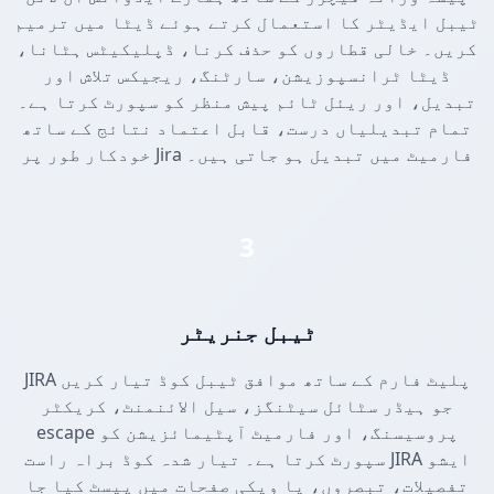
ٹیبل ایڈیٹر کا استعمال کرتے ہوئے ڈیٹا میں ترمیم
کریں۔ خالی قطاروں کو حذف کرنا، ڈپلیکیٹس ہٹانا،
ڈیٹا ٹرانسپوزیشن، سارٹنگ، ریجیکس تلاش اور
تبدیل، اور ریئل ٹائم پیش منظر کو سپورٹ کرتا ہے۔
تمام تبدیلیاں درست، قابل اعتماد نتائج کے ساتھ
خودکار طور پر Jira فارمیٹ میں تبدیل ہو جاتی ہیں۔
3
ٹیبل جنریٹر
JIRA پلیٹ فارم کے ساتھ موافق ٹیبل کوڈ تیار کریں
جو ہیڈر سٹائل سیٹنگز، سیل الائنمنٹ، کریکٹر
escape پروسیسنگ، اور فارمیٹ آپٹیمائزیشن کو
سپورٹ کرتا ہے۔ تیار شدہ کوڈ براہ راست JIRA ایشو
تفصیلات، تبصروں، یا ویکی صفحات میں پیسٹ کیا جا