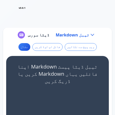
v3.0.1
Markdown ٹیبل
ڈیٹا سورس
ویب پیج سے نکالیں
فائل اپ لوڈ کریں
مثال
اپنا Markdown ٹیبل ڈیٹا پیسٹ
کریں یا Markdown فائلیں یہاں
ڈریگ کریں