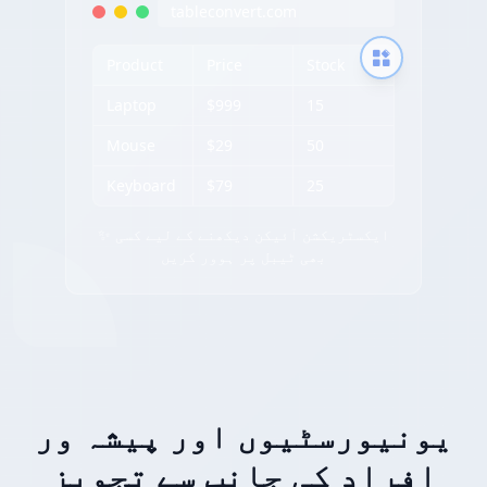
tableconvert.com
Product
Price
Stock
Laptop
$999
15
Mouse
$29
50
Keyboard
$79
25
✨ ایکسٹریکشن آئیکن دیکھنے کے لیے کسی
بھی ٹیبل پر ہوور کریں
یونیورسٹیوں اور پیشہ ور
افراد کی جانب سے تجویز