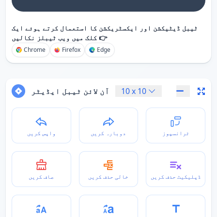
ٹیبل ڈیٹیکشن اور ایکسٹریکشن کا استعمال کرتے ہوئے ایک
کلک میں ویب ٹیبلز نکالیں 👉
Chrome
Firefox
Edge
10
x
10
آن لائن ٹیبل ایڈیٹر
ٹرانسپوز
دوبارہ کریں
واپس کریں
ڈپلیکیٹ حذف کریں
خالی حذف کریں
صاف کریں