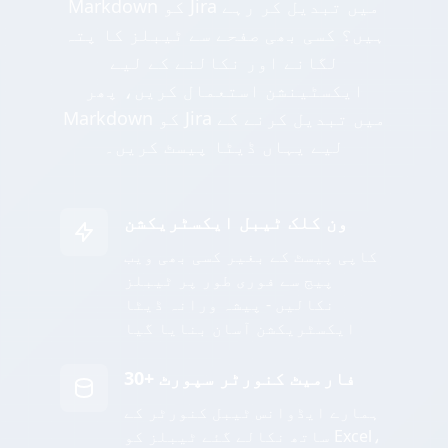
Markdown کو Jira میں تبدیل کر رہے
ہیں؟ کسی بھی صفحے سے ٹیبلز کا پتہ
لگانے اور نکالنے کے لیے
ایکسٹینشن استعمال کریں، پھر
Markdown کو Jira میں تبدیل کرنے کے
لیے یہاں ڈیٹا پیسٹ کریں۔
ون کلک ٹیبل ایکسٹریکشن
کاپی پیسٹ کے بغیر کسی بھی ویب
پیج سے فوری طور پر ٹیبلز
نکالیں - پیشہ ورانہ ڈیٹا
ایکسٹریکشن آسان بنایا گیا
30+ فارمیٹ کنورٹر سپورٹ
ہمارے ایڈوانس ٹیبل کنورٹر کے
ساتھ نکالے گئے ٹیبلز کو Excel،