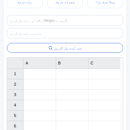
پہلا حرف بڑا
چھوٹے حروف
بڑے حروف
سب تبدیل کریں
A
B
C
1

2

3

4

5

6
