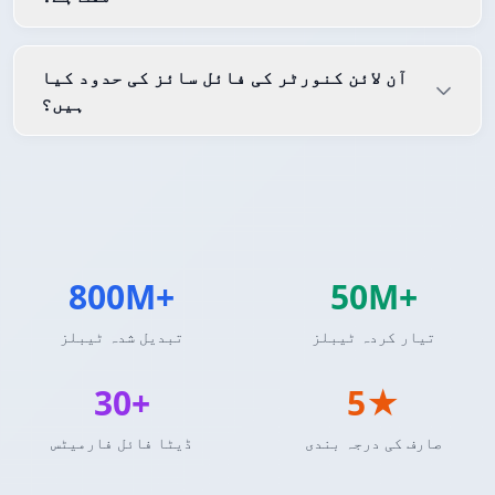
آن لائن کنورٹر کی فائل سائز کی حدود کیا
ہیں؟
800M+
50M+
تیار کردہ ٹیبلز
تبدیل شدہ ٹیبلز
30+
5★
صارف کی درجہ بندی
ڈیٹا فائل فارمیٹس