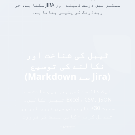
سکتا ہے، جو JIRA سسٹمز میں درست ڈسپلے اور
رینڈرنگ کو یقینی بناتا ہے۔
ٹیبل کی شناخت اور
نکالنے کی توسیع
(Markdown سے Jira)
ایک کلک سے کسی بھی ویب سائٹ سے
ٹیبلز نکالیں۔ Excel، CSV، JSON
سمیت 30+ فارمیٹس میں فوری طور پر
تبدیل کریں - کاپی پیسٹ کی ضرورت
نہیں۔