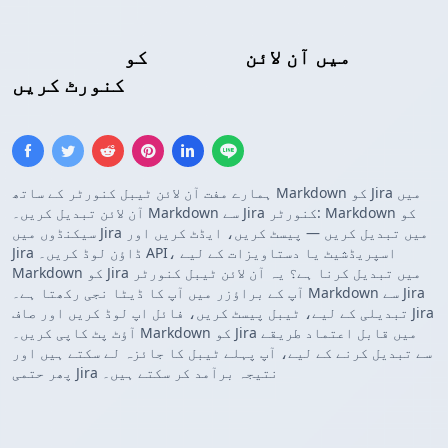
Jira ٹیبل
میں آن لائن
کو
Markdown ٹیبل
کنورٹ کریں
ہمارے مفت آن لائن ٹیبل کنورٹر کے ساتھ Markdown کو Jira میں
آن لائن تبدیل کریں۔ Markdown سے Jira کنورٹر: Markdown کو
سیکنڈوں میں Jira میں تبدیل کریں — پیسٹ کریں، ایڈٹ کریں اور
Jira ڈاؤن لوڈ کریں۔ API، اسپریڈشیٹ یا دستاویزات کے لیے
Markdown کو Jira میں تبدیل کرنا ہے؟ یہ آن لائن ٹیبل کنورٹر
آپ کے براؤزر میں آپ کا ڈیٹا نجی رکھتا ہے۔ Markdown سے Jira
تبدیلی کے لیے، ٹیبل پیسٹ کریں، فائل اپ لوڈ کریں اور صاف Jira
آؤٹ پٹ کاپی کریں۔ Markdown کو Jira میں قابل اعتماد طریقے
سے تبدیل کرنے کے لیے، آپ پہلے ٹیبل کا جائزہ لے سکتے ہیں اور
پھر حتمی Jira نتیجہ برآمد کر سکتے ہیں۔