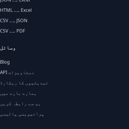
HTML سے Excel
CSV سے JSON
CSV سے PDF
وسائل
Blog
API دستاویزات
تبدیلیوں کا ریکارڈ
ہمارے بارے میں
ہم سے رابطہ کریں
پرائیویسی پالیسی