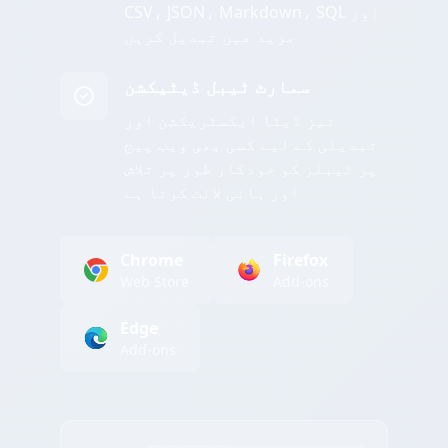
CSV، JSON، Markdown، SQL اور
مزید میں تبدیل کریں
سمارٹ ٹیبل ڈیٹیکشن
تیز ڈیٹا ایکسٹریکشن اور
تبدیلی کے لیے کسی بھی ویب پیج
پر ٹیبلز کو خودکار طور پر تلاش
اور ہائی لائٹ کرتا ہے
Chrome
Firefox
Web Store
Add-ons
Edge
Add-ons