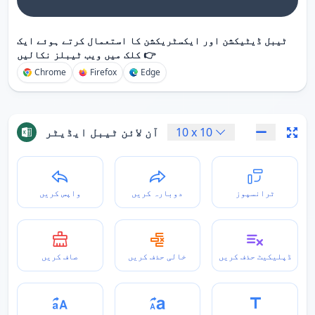
ٹیبل ڈیٹیکشن اور ایکسٹریکشن کا استعمال کرتے ہوئے ایک
کلک میں ویب ٹیبلز نکالیں 👉
Chrome
Firefox
Edge
10
x
10
آن لائن ٹیبل ایڈیٹر
ٹرانسپوز
دوبارہ کریں
واپس کریں
ڈپلیکیٹ حذف کریں
خالی حذف کریں
صاف کریں