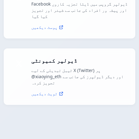
Facebook ڈیولپر گروپس میں ڈیٹا تجزیہ کاروں
اور پیشہ ور افراد کی جانب سے شیئر اور تجویز
کیا گیا
پوسٹ دیکھیں
ڈیولپر کمیونٹی
ٹیبل تبدیلی کے لیے X (Twitter) پر
@xiaoying_eth اور دیگر ڈیولپرز کی جانب سے
تجویز کردہ
ٹویٹ دیکھیں