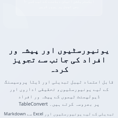
✨ ایکسٹریکشن آئیکن دیکھنے کے لیے کسی
بھی ٹیبل پر ہوور کریں
یونیورسٹیوں اور پیشہ ور
افراد کی جانب سے تجویز
کردہ
قابل اعتماد ٹیبل تبدیلی اور ڈیٹا پروسیسنگ
کے لیے یونیورسٹیوں، تحقیقی اداروں اور
ڈیولپمنٹ ٹیموں کے پیشہ ور افراد
TableConvert پر بھروسہ کرتے ہیں۔
Markdown سے Excel تبدیلی کے لیے یونیورسٹیوں اور