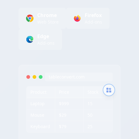
Chrome
Firefox
Web Store
Add-ons
Edge
Add-ons
tableconvert.com
Product
Price
Stock
Laptop
$999
15
Mouse
$29
50
Keyboard
$79
25