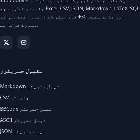
TableConvert ایک مفت آن لائن ٹیبل کنورٹر اور ڈیٹا
جنریٹر ٹول ہے جو Excel, CSV, JSON, Markdown, LaTeX, SQL
اور مزید سمیت 30+ فارمیٹس کے درمیان تبدیلی کو
سپورٹ کرتا ہے.
مقبول جنریٹرز
Markdown ٹیبل جنریٹر
CSV جنریٹر
BBCode ٹیبل جنریٹر
ASCII ٹیبل جنریٹر
JSON ایرے جنریٹر