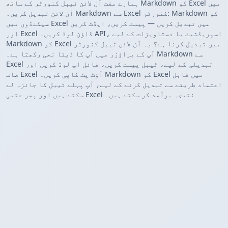
ہمارے مفت آن لائن ٹیبل کنورٹر کے ساتھ Markdown کو Excel میں
آن لائن تبدیل کریں۔ Markdown سے Excel کنورٹر: Markdown کو
سیکنڈوں میں Excel میں تبدیل کریں — پیسٹ کریں، ایڈٹ کریں
اور Excel ڈاؤن لوڈ کریں۔ API، اسپریڈشیٹ یا دستاویزات کے لیے
Markdown کو Excel میں تبدیل کرنا ہے؟ یہ آن لائن ٹیبل کنورٹر
آپ کے براؤزر میں آپ کا ڈیٹا نجی رکھتا ہے۔ Markdown سے
Excel تبدیلی کے لیے، ٹیبل پیسٹ کریں، فائل اپ لوڈ کریں اور
صاف Excel آؤٹ پٹ کاپی کریں۔ Markdown کو Excel میں قابل
اعتماد طریقے سے تبدیل کرنے کے لیے، آپ پہلے ٹیبل کا جائزہ لے
سکتے ہیں اور پھر حتمی Excel نتیجہ برآمد کر سکتے ہیں۔