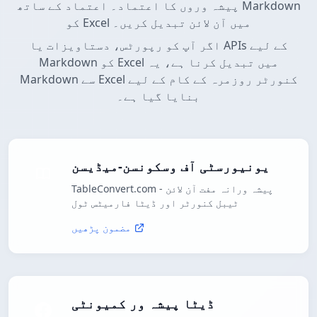
پیشہ وروں کا اعتماد۔ اعتماد کے ساتھ Markdown
کو Excel میں آن لائن تبدیل کریں۔
اگر آپ کو رپورٹس، دستاویزات یا APIs کے لیے
Markdown کو Excel میں تبدیل کرنا ہے، یہ
Markdown سے Excel کنورٹر روزمرہ کے کام کے لیے
بنایا گیا ہے۔
یونیورسٹی آف وسکونسن-میڈیسن
TableConvert.com - پیشہ ورانہ مفت آن لائن
ٹیبل کنورٹر اور ڈیٹا فارمیٹس ٹول
مضمون پڑھیں
ڈیٹا پیشہ ور کمیونٹی