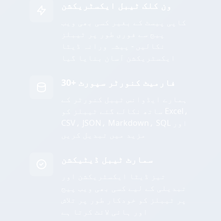
ون کلک ٹیبل ایکسٹریکشن
کاپی پیسٹ کے بغیر کسی بھی ویب
پیج سے فوری طور پر ٹیبلز
نکالیں - پیشہ ورانہ ڈیٹا
ایکسٹریکشن آسان بنایا گیا
30+ فارمیٹ کنورٹر سپورٹ
ہمارے ایڈوانس ٹیبل کنورٹر کے
ساتھ نکالے گئے ٹیبلز کو Excel،
CSV، JSON، Markdown، SQL اور
مزید میں تبدیل کریں
سمارٹ ٹیبل ڈیٹیکشن
تیز ڈیٹا ایکسٹریکشن اور
تبدیلی کے لیے کسی بھی ویب پیج
پر ٹیبلز کو خودکار طور پر تلاش
اور ہائی لائٹ کرتا ہے