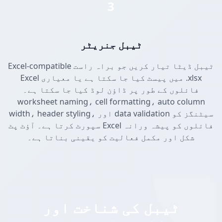
3
ٹیبل جنریٹر
Excel-compatible ٹیبل ڈیٹا تیار کریں جو براہ راست
Excel میں پیسٹ کیا جا سکتا ہے یا معیاری .xlsx
فائلوں کے طور پر ڈاؤن لوڈ کیا جا سکتا ہے۔
worksheet naming، cell formatting، auto column
width، header styling، اور data validation سیٹنگز کو
سپورٹ کرتا ہے۔ آؤٹ پٹ Excel فائلوں کو پیشہ ورانہ
شکل اور مکمل فعالیت کو یقینی بناتا ہے۔
ٹیبل کی شناخت اور