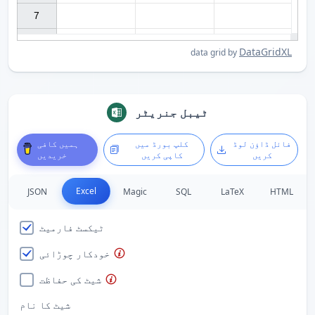
7

DataGridXL
data grid by
ٹیبل جنریٹر
فائل ڈاؤن لوڈ
کلپ بورڈ میں
ہمیں کافی
کریں
کاپی کریں
خریدیں
Excel
JSON
Magic
SQL
LaTeX
HTML
ٹیکسٹ فارمیٹ
خودکار چوڑائی
شیٹ کی حفاظت
شیٹ کا نام