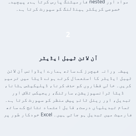
فارمیٹنگ پارس کرتا ہے، پیچیدہ nested مواد اور
خصوصی کریکٹر ہینڈلنگ کو سپورٹ کرتا ہے۔
2
آن لائن ٹیبل ایڈیٹر
پیشہ ورانہ فیچرز کے ساتھ ہمارے ایڈوانس آن لائن
ٹیبل ایڈیٹر کا استعمال کرتے ہوئے ڈیٹا میں ترمیم
کریں۔ خالی قطاروں کو حذف کرنا، ڈپلیکیٹس ہٹانا،
ڈیٹا ٹرانسپوزیشن، سارٹنگ، ریجیکس تلاش اور
تبدیل، اور ریئل ٹائم پیش منظر کو سپورٹ کرتا ہے۔
تمام تبدیلیاں درست، قابل اعتماد نتائج کے ساتھ
خودکار طور پر Excel فارمیٹ میں تبدیل ہو جاتی ہیں۔