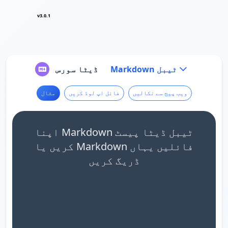
v3.0.1
Markdown ٹیبل
ڈیٹا سورس
ویب پیج سے نکالیں
فائل اپ لوڈ کریں
مثال
اپنا Markdown ٹیبل ڈیٹا پیسٹ
کریں یا Markdown فائلیں یہاں
ڈریگ کریں