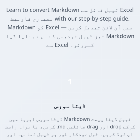
Learn to convert Markdown ٹیبل فائل سے Excel
معیاری فارمیٹ with our step-by-step guide.
Markdown کو Excel میں آن لائن تبدیل کریں —
تیز ٹیبل تبدیلی کے لیے بنایا گیا Markdown
سے Excel کنورٹر۔
1
ڈیٹا سورس
ڈیٹا سورس ایریا میں Markdown ٹیبل ڈیٹا پیسٹ
کریں، یا براہ راست .md فائلیں drag اور drop کرکے
اپ لوڈ کریں۔ ٹول خودکار طور پر ٹیبل ڈھانچہ اور