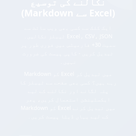
نکالنے کی توسیع
(Markdown سے Excel)
ایک کلک سے کسی بھی ویب سائٹ سے
ٹیبلز نکالیں۔ Excel، CSV، JSON
سمیت 30+ فارمیٹس میں فوری طور پر
تبدیل کریں - کاپی پیسٹ کی ضرورت
نہیں۔
Markdown کو Excel میں تبدیل کر
رہے ہیں؟ کسی بھی صفحے سے ٹیبلز کا
پتہ لگانے اور نکالنے کے لیے
ایکسٹینشن استعمال کریں، پھر
Markdown کو Excel میں تبدیل کرنے
کے لیے یہاں ڈیٹا پیسٹ کریں۔