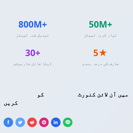
800M+
50M+
تیار کردہ ٹیبلز
تبدیل شدہ ٹیبلز
30+
5★
صارف کی درجہ بندی
ڈیٹا فائل فارمیٹس
میں آن لائن کنورٹ
Excel
کو
Markdown ٹیبل
کریں