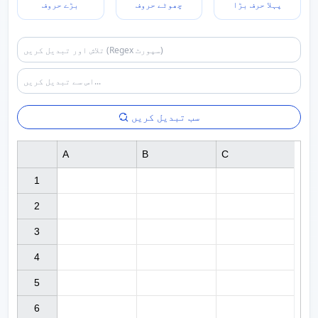
پہلا حرف بڑا
چھوٹے حروف
بڑے حروف
سب تبدیل کریں
A
B
C
1

2

3

4

5

6
