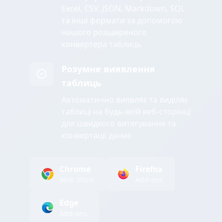
Excel, CSV, JSON, Markdown, SQL
та інші формати за допомогою
нашого розширеного
конвертера таблиць
Розумне виявлення
таблиць
Автоматично виявляє та виділяє
таблиці на будь-якій веб-сторінці
для швидкого витягування та
конвертації даних
Chrome
Firefox
Web Store
Add-ons
Edge
Add-ons