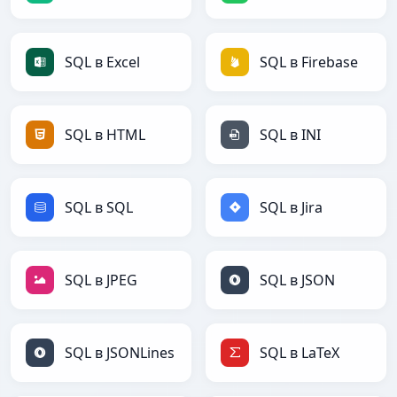
SQL в Excel
SQL в Firebase
SQL в HTML
SQL в INI
SQL в SQL
SQL в Jira
SQL в JPEG
SQL в JSON
SQL в JSONLines
SQL в LaTeX