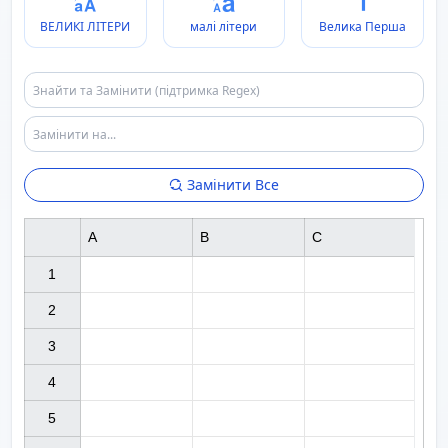
ВЕЛИКІ ЛІТЕРИ
малі літери
Велика Перша
Замінити Все
A
B
C
1

2

3

4

5
