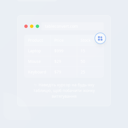
tableconvert.com
Product
Price
Stock
Laptop
$999
15
Mouse
$29
50
Keyboard
$79
25
✨ Наведіть курсор на будь-яку
таблицю, щоб побачити іконку
витягування