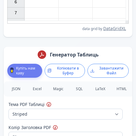
6

7

DataGridXL
data grid by
Генератор Таблиць
Купіть нам
Копіювати в
Завантажити
каву
Буфер
Файл
JSON
Excel
Magic
SQL
LaTeX
HTML
Тема PDF Таблиці
Колір Заголовка PDF