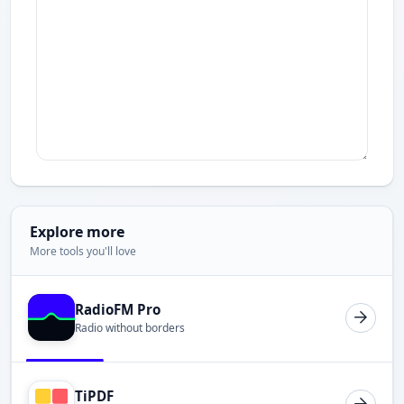
Explore more
More tools you'll love
RadioFM Pro
Radio without borders
TiPDF