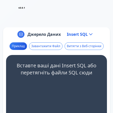
v3.0.1
Джерело Даних
Insert SQL
Приклад
Завантажити Файл
Витягти з Веб-сторінки
Вставте ваші дані Insert SQL або
перетягніть файли SQL сюди