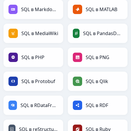
SQL в Markdown
SQL в MATLAB
SQL в MediaWiki
SQL в PandasDataFrame
SQL в PHP
SQL в PNG
SQL в Protobuf
SQL в Qlik
SQL в RDataFrame
SQL в RDF
SQL в reStructuredText
SQL в Ruby