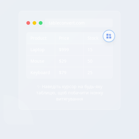
tableconvert.com
Product
Price
Stock
Laptop
$999
15
Mouse
$29
50
Keyboard
$79
25
✨ Наведіть курсор на будь-яку
таблицю, щоб побачити іконку
витягування