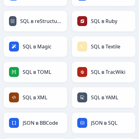
SQL в reStructuredText
SQL в Ruby
SQL в Magic
SQL в Textile
SQL в TOML
SQL в TracWiki
SQL в XML
SQL в YAML
JSON в BBCode
JSON в SQL