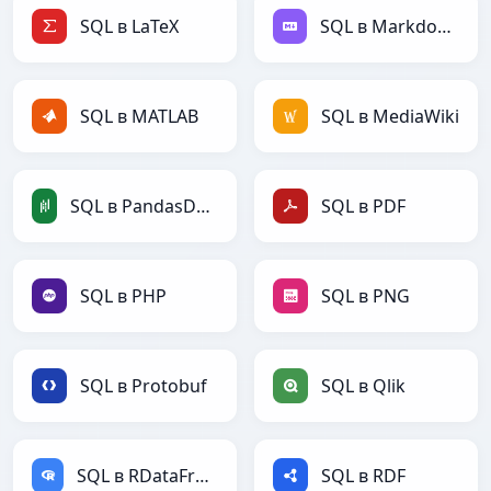
SQL в LaTeX
SQL в Markdown
SQL в MATLAB
SQL в MediaWiki
SQL в PandasDataFrame
SQL в PDF
SQL в PHP
SQL в PNG
SQL в Protobuf
SQL в Qlik
SQL в RDataFrame
SQL в RDF