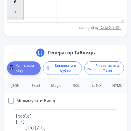
6

7

DataGridXL
data grid by
Генератор Таблиць
Купіть нам
Копіювати в
Завантажити
каву
Буфер
Файл
JSON
Excel
Magic
SQL
LaTeX
HTML
Мінімізувати Вивід