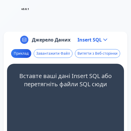
v3.0.1
Джерело Даних
Insert SQL
Приклад
Завантажити Файл
Витягти з Веб-сторінки
Вставте ваші дані Insert SQL або
перетягніть файли SQL сюди