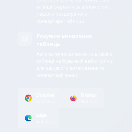
та інші формати за допомогою
нашого розширеного
конвертера таблиць
Розумне виявлення
таблиць
Автоматично виявляє та виділяє
таблиці на будь-якій веб-сторінці
для швидкого витягування та
конвертації даних
Chrome
Firefox
Web Store
Add-ons
Edge
Add-ons