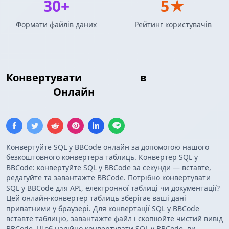
30+
5★
Формати файлів даних
Рейтинг користувачів
Конвертувати
Insert SQL
в
BBCode
Таблиця
Онлайн
Конвертуйте SQL у BBCode онлайн за допомогою нашого
безкоштовного конвертера таблиць. Конвертер SQL у
BBCode: конвертуйте SQL у BBCode за секунди — вставте,
редагуйте та завантажте BBCode. Потрібно конвертувати
SQL у BBCode для API, електронної таблиці чи документації?
Цей онлайн-конвертер таблиць зберігає ваші дані
приватними у браузері. Для конвертації SQL у BBCode
вставте таблицю, завантажте файл і скопіюйте чистий вивід
BBCode. Щоб надійно конвертувати SQL у BBCode, ви