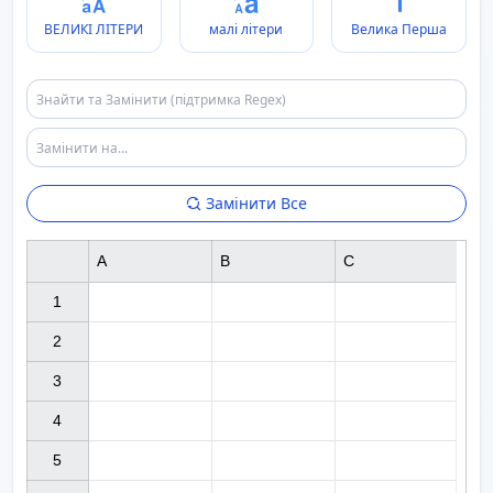
ВЕЛИКІ ЛІТЕРИ
малі літери
Велика Перша
Замінити Все
A
B
C
1

2

3

4

5
