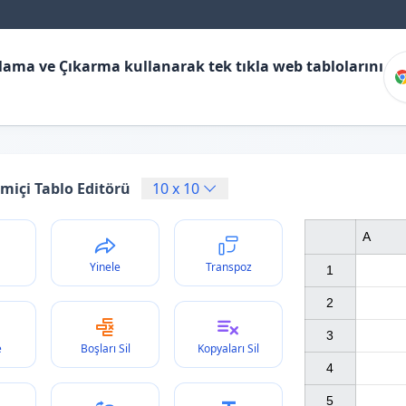
ılama ve Çıkarma kullanarak tek tıkla web tablolarını
miçi Tablo Editörü
10
x
10
A
Yinele
Transpoz
1

2

3

e
Boşları Sil
Kopyaları Sil
4

5
