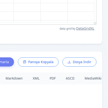
DataGridXL
data grid by
smarla
Panoya Kopyala
Dosya İndir
Markdown
XML
PDF
ASCII
MediaWiki