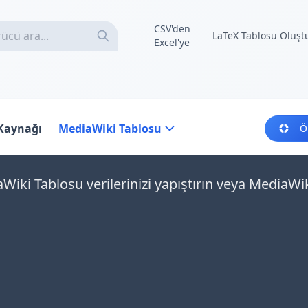
CSV'den
LaTeX Tablosu Oluşt
Excel'ye
 Kaynağı
MediaWiki Tablosu
Ö
Wiki Tablosu verilerinizi yapıştırın veya MediaWi