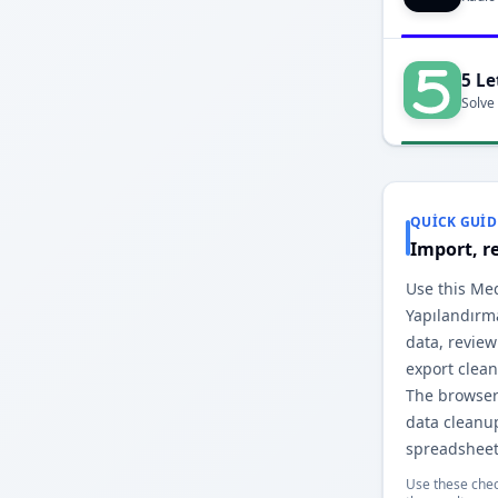
5 Le
Solve
QUICK GUID
Import, r
Use this Me
Yapılandırma
data, revie
export clea
The browser
data cleanu
spreadsheet
Use these chec