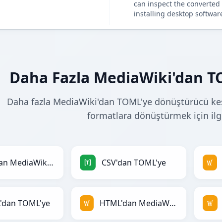
can inspect the converted 
installing desktop softwar
Daha Fazla MediaWiki'dan 
Daha fazla MediaWiki'dan TOML'ye dönüştürücü keş
formatlara dönüştürmek için ilgil
CSV'dan MediaWiki'ye
CSV'dan TOML'ye
'dan TOML'ye
HTML'dan MediaWiki'ye