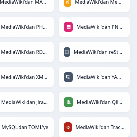
MediaWiki'dan MATLAB'ye
MediaWiki'dan MediaWiki'ye
MediaWiki'dan PHP'ye
MediaWiki'dan PNG'ye
MediaWiki'dan RDF'ye
MediaWiki'dan reStructuredText'ye
MediaWiki'dan XML'ye
MediaWiki'dan YAML'ye
MediaWiki'dan Jira'ye
MediaWiki'dan Qlik'ye
MySQL'dan TOML'ye
MediaWiki'dan TracWiki'ye