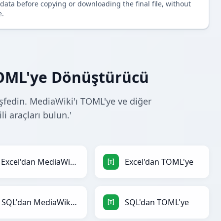
data before copying or downloading the final file, without
e.
TOML'ye Dönüştürücü
fedin. MediaWiki'ı TOML'ye ve diğer
i araçları bulun.'
Excel'dan MediaWiki'ye
Excel'dan TOML'ye
SQL'dan MediaWiki'ye
SQL'dan TOML'ye