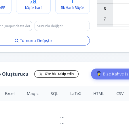
ARF
küçük harf
İlk Harfi Büyük
6

7

Tümünü Değiştir
o Oluşturucu
Bize Kahve I
X'te bizi takip edin
Excel
Magic
SQL
LaTeX
HTML
CSV