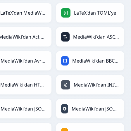
LaTeX'dan MediaWiki'ye
LaTeX'dan TOML'ye
MediaWiki'dan ActionScript'ye
MediaWiki'dan ASCII'ye
MediaWiki'dan Avro'ye
MediaWiki'dan BBCode'ye
MediaWiki'dan HTML'ye
MediaWiki'dan INI'ye
MediaWiki'dan JSON'ye
MediaWiki'dan JSONLines'ye