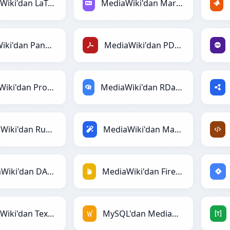
MediaWiki'dan LaTeX'ye
MediaWiki'dan Markdown'ye
MediaWiki'dan PandasDataFrame'ye
MediaWiki'dan PDF'ye
MediaWiki'dan Protobuf'ye
MediaWiki'dan RDataFrame'ye
MediaWiki'dan Ruby'ye
MediaWiki'dan Magic'ye
MediaWiki'dan DAX'ye
MediaWiki'dan Firebase'ye
MediaWiki'dan Textile'ye
MySQL'dan MediaWiki'ye