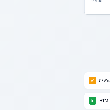
the result.
HTML