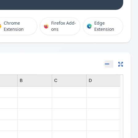
Chrome
Firefox Add-
Edge
Extension
ons
Extension
B
C
D