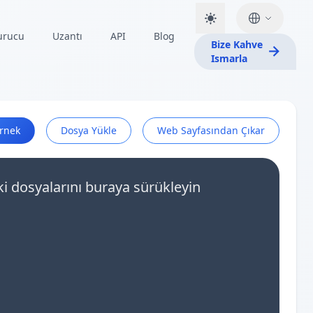
urucu
Uzantı
API
Blog
Bize Kahve
Ismarla
rnek
Dosya Yükle
Web Sayfasından Çıkar
ki dosyalarını buraya sürükleyin