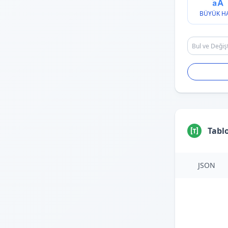
BÜYÜK H
Tabl
JSON