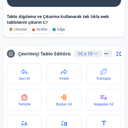
Tablo Algılama ve Çıkarma kullanarak tek tıkla web
tablolarını çıkarın 👉
Chrome
Firefox
Edge
Çevrimiçi Tablo Editörü
10
x
10
Geri Al
Yinele
Transpoz
Temizle
Boşları Sil
Kopyaları Sil