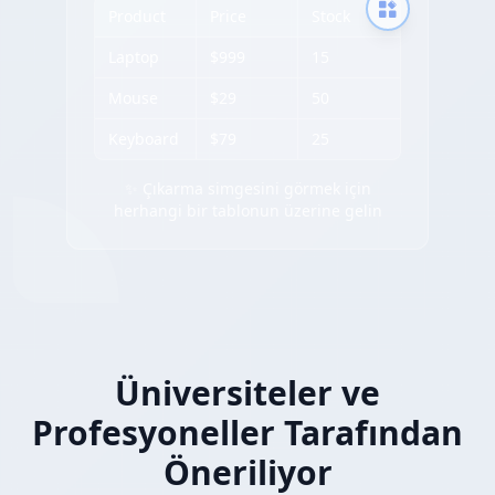
Product
Price
Stock
Laptop
$999
15
Mouse
$29
50
Keyboard
$79
25
✨ Çıkarma simgesini görmek için
herhangi bir tablonun üzerine gelin
Üniversiteler ve
Profesyoneller Tarafından
Öneriliyor