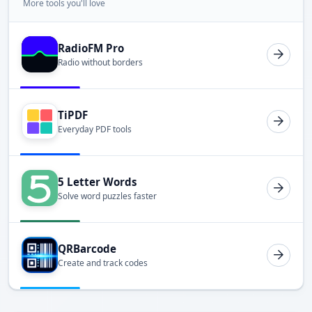
More tools you'll love
RadioFM Pro
Radio without borders
TiPDF
Everyday PDF tools
5 Letter Words
Solve word puzzles faster
QRBarcode
Create and track codes