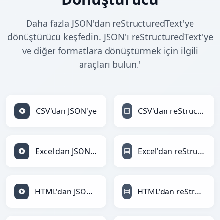
Daha fazla JSON'dan reStructuredText'ye
dönüştürücü keşfedin. JSON'ı reStructuredText'ye
ve diğer formatlara dönüştürmek için ilgili
araçları bulun.'
CSV'dan JSON'ye
CSV'dan reStructuredText'ye
Excel'dan JSON'ye
Excel'dan reStructuredText'ye
HTML'dan JSON'ye
HTML'dan reStructuredText'ye