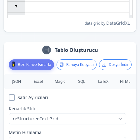
7

DataGridXL
data grid by
Tablo Oluşturucu
Bize Kahve Ismarla
Panoya Kopyala
Dosya İndir
JSON
Excel
Magic
SQL
LaTeX
HTML
Satır Ayırıcıları
Kenarlık Stili
Metin Hizalama