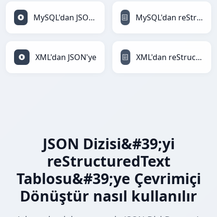
MySQL'dan JSON'ye
MySQL'dan reStructuredText'ye
XML'dan JSON'ye
XML'dan reStructuredText'ye
JSON Dizisi&#39;yi
reStructuredText
Tablosu&#39;ye Çevrimiçi
Dönüştür nasıl kullanılır