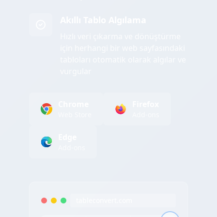
Akıllı Tablo Algılama
Hızlı veri çıkarma ve dönüştürme
için herhangi bir web sayfasındaki
tabloları otomatik olarak algılar ve
vurgular
Chrome
Firefox
Web Store
Add-ons
Edge
Add-ons
tableconvert.com