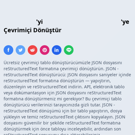
JSON Dizisi
'yi
reStructuredText Tablosu
'ye
Çevrimiçi Dönüştür
Ücretsiz çevrimiçi tablo dönüştürücümüzle JSON dosyasını
reStructuredText formatına çevrimiçi dönüştürün. JSON -
reStructuredText dönüştürücü: JSON dosyasını saniyeler içinde
reStructuredText formatına dönüştürün — yapıştırın,
düzenleyin ve reStructuredText indirin. API, elektronik tablo
veya dokümantasyon için JSON dosyasını reStructuredText
formatına dönüştürmeniz mi gerekiyor? Bu çevrimiçi tablo
dönüştürücü verilerinizi tarayıcınızda gizli tutar. JSON -
reStructuredText dönüşümü için bir tablo yapıştırın, dosya
yükleyin ve temiz reStructuredText çıktısını kopyalayın. JSON
dosyasını güvenilir bir şekilde reStructuredText formatına
dönüştürmek için önce tabloyu inceleyebilir, ardından son
reStructuredText sonucunu dışa aktarabilirsiniz.