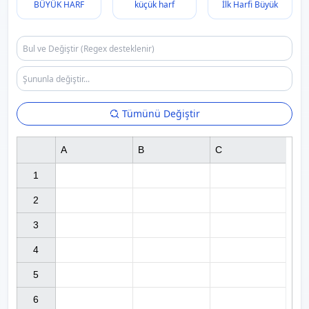
BÜYÜK HARF
küçük harf
İlk Harfi Büyük
Tümünü Değiştir
A
B
C
1

2

3

4

5

6
