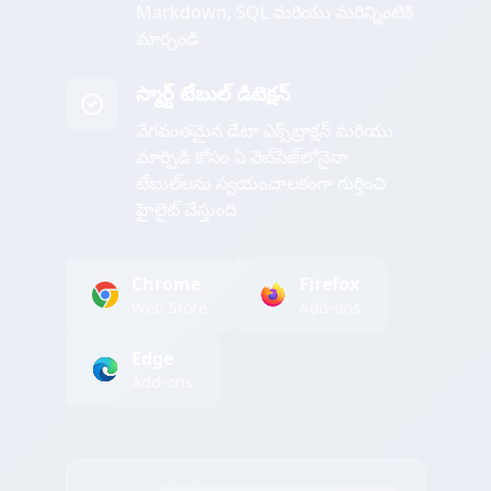
Markdown, SQL మరియు మరిన్నింటికి
మార్చండి
స్మార్ట్ టేబుల్ డిటెక్షన్
వేగవంతమైన డేటా ఎక్స్‌ట్రాక్షన్ మరియు
మార్పిడి కోసం ఏ వెబ్‌పేజ్‌లోనైనా
టేబుల్‌లను స్వయంచాలకంగా గుర్తించి
హైలైట్ చేస్తుంది
Chrome
Firefox
Web Store
Add-ons
Edge
Add-ons