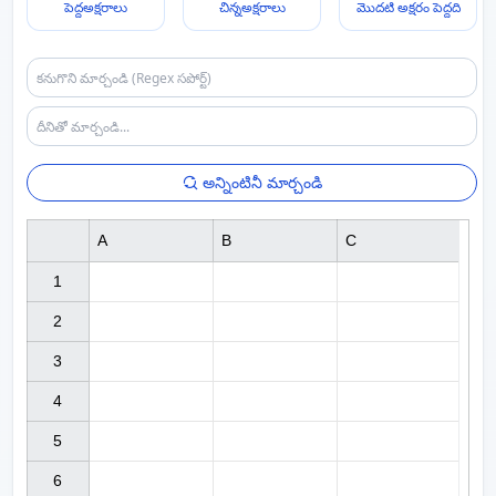
పెద్దఅక్షరాలు
చిన్నఅక్షరాలు
మొదటి అక్షరం పెద్దది
అన్నింటినీ మార్చండి
A
B
C
1

2

3

4

5

6
