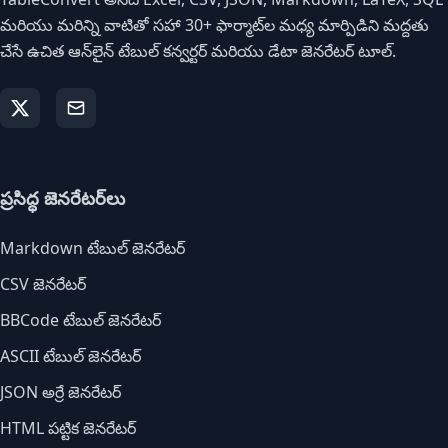
మరియు మరిన్ని వాటితో సహా 30+ ఫార్మాట్‌ల మధ్య మార్పిడిని మద్దతు
చేసే ఉచిత ఆన్‌లైన్ టేబుల్ కన్వర్టర్ మరియు డేటా జెనరేటర్ టూల్.
ప్రసిద్ధ జెనరేటర్‌లు
Markdown టేబుల్ జెనరేటర్
CSV జెనరేటర్
BBCode టేబుల్ జెనరేటర్
ASCII టేబుల్ జెనరేటర్
JSON అర్రే జెనరేటర్
HTML పట్టిక జెనరేటర్