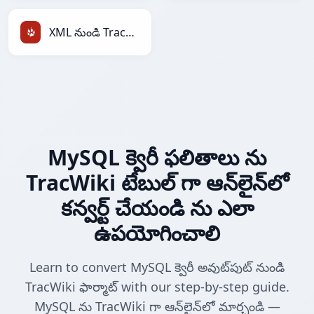
XML నుండి TracWiki
MySQL క్వెరీ ఫలితాలు ను
TracWiki టేబుల్ గా ఆన్‌లైన్‌లో
కన్వర్ట్ చేయండి ను ఎలా
ఉపయోగించాలి
Learn to convert MySQL క్వెరీ అవుట్‌పుట్ నుండి
TracWiki ఫార్మాట్ with our step-by-step guide.
MySQL ను TracWiki గా ఆన్‌లైన్‌లో మార్చండి —