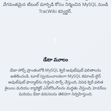
వేగవంతమైన టేబుల్ మార్పిడి కోసం నిర్మించిన MySQL నుండి
TracWiki కన్వర్టర్.
1
డేటా మూలం
డేటా సోర్స్ ప్రాంతంలోకి MySQL క్వెరీ అవుట్‌పుట్ ఫలితాలను
అతికించండి. టూల్ స్వయంచాలకంగా MySQL కమాండ్-లైన్
అవుట్‌పుట్ ఫార్మాట్‌ను గుర్తించి పార్స్ చేస్తుంది, వివిధ క్వెరీ ఫలిత
శైలులు మరియు క్యారెక్టర్ ఎన్‌కోడింగ్‌లను మద్దతు చేస్తుంది, హెడర్‌లు
మరియు డేటా వరుసలను తెలివిగా నిర్వహిస్తుంది.