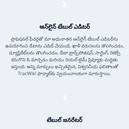
2
ఆన్‌లైన్ టేబుల్ ఎడిటర్
ప్రొఫెషనల్ ఫీచర్లతో మా అధునాతన ఆన్‌లైన్ టేబుల్ ఎడిటర్‌ను
ఉపయోగించి డేటాను ఎడిట్ చేయండి. ఖాళీ వరుసలను తొలగించడం,
డ్యూప్లికేట్‌లను తొలగించడం, డేటా ట్రాన్స్‌పోజిషన్, సార్టింగ్, రెజెక్స్
కనుగొని & మార్చడం మరియు రియల్-టైమ్ ప్రివ్యూకు మద్దతు
ఇస్తుంది. అన్ని మార్పులు ఖచ్చితమైన, విశ్వసనీయ ఫలితాలతో
TracWiki ఫార్మాట్‌కు స్వయంచాలకంగా మారుస్తాయి.
3
టేబుల్ జనరేటర్