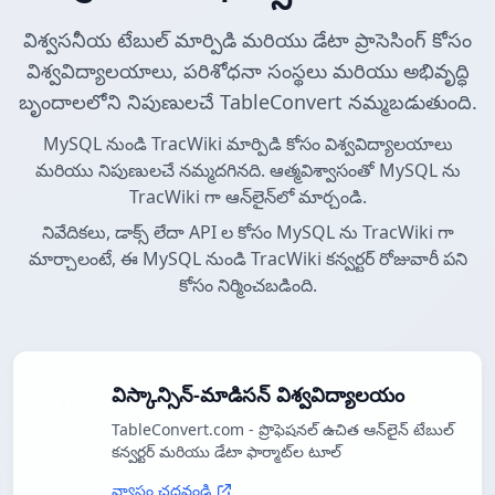
విశ్వసనీయ టేబుల్ మార్పిడి మరియు డేటా ప్రాసెసింగ్ కోసం
విశ్వవిద్యాలయాలు, పరిశోధనా సంస్థలు మరియు అభివృద్ధి
బృందాలలోని నిపుణులచే TableConvert నమ్మబడుతుంది.
MySQL నుండి TracWiki మార్పిడి కోసం విశ్వవిద్యాలయాలు
మరియు నిపుణులచే నమ్మదగినది. ఆత్మవిశ్వాసంతో MySQL ను
TracWiki గా ఆన్‌లైన్‌లో మార్చండి.
నివేదికలు, డాక్స్ లేదా API ల కోసం MySQL ను TracWiki గా
మార్చాలంటే, ఈ MySQL నుండి TracWiki కన్వర్టర్ రోజువారీ పని
కోసం నిర్మించబడింది.
విస్కాన్సిన్-మాడిసన్ విశ్వవిద్యాలయం
TableConvert.com - ప్రొఫెషనల్ ఉచిత ఆన్‌లైన్ టేబుల్
కన్వర్టర్ మరియు డేటా ఫార్మాట్‌ల టూల్
వ్యాసం చదవండి