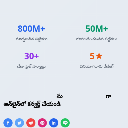
800M+
50M+
మార్చబడిన పట్టికలు
రూపొందించబడిన పట్టికలు
30+
5★
డేటా ఫైల్ ఫార్మాట్లు
వినియోగదారు రేటింగ్
MySQL క్వెరీ ఫలితాలు
ను
TracWiki టేబుల్
గా
ఆన్‌లైన్‌లో కన్వర్ట్ చేయండి