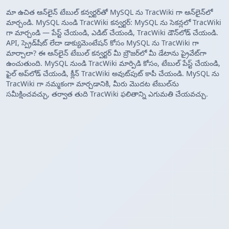
మా ఉచిత ఆన్‌లైన్ టేబుల్ కన్వర్టర్‌తో MySQL ను TracWiki గా ఆన్‌లైన్‌లో
మార్చండి. MySQL నుండి TracWiki కన్వర్టర్: MySQL ను సెకన్లలో TracWiki
గా మార్చండి — పేస్ట్ చేయండి, ఎడిట్ చేయండి, TracWiki డౌన్‌లోడ్ చేయండి.
API, స్ప్రెడ్‌షీట్ లేదా డాక్యుమెంటేషన్ కోసం MySQL ను TracWiki గా
మార్చాలా? ఈ ఆన్‌లైన్ టేబుల్ కన్వర్టర్ మీ బ్రౌజర్‌లో మీ డేటాను ప్రైవేట్‌గా
ఉంచుతుంది. MySQL నుండి TracWiki మార్పిడి కోసం, టేబుల్ పేస్ట్ చేయండి,
ఫైల్ అప్‌లోడ్ చేయండి, క్లీన్ TracWiki అవుట్‌పుట్ కాపీ చేయండి. MySQL ను
TracWiki గా నమ్మకంగా మార్చడానికి, మీరు మొదట టేబుల్‌ను
సమీక్షించవచ్చు, తర్వాత తుది TracWiki ఫలితాన్ని ఎగుమతి చేయవచ్చు.