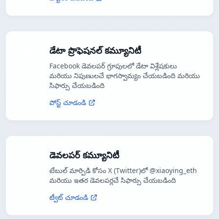
డేటా ప్రొఫెషనల్ కమ్యూనిటీ
Facebook డెవలపర్ గ్రూపులలో డేటా విశ్లేషకులు
మరియు నిపుణులచే భాగస్వామ్యం చేయబడింది మరియు
సిఫార్సు చేయబడింది
పోస్ట్ చూడండి
డెవలపర్ కమ్యూనిటీ
టేబుల్ మార్పిడి కోసం X (Twitter)లో @xiaoying_eth
మరియు ఇతర డెవలపర్లచే సిఫార్సు చేయబడింది
ట్వీట్ చూడండి