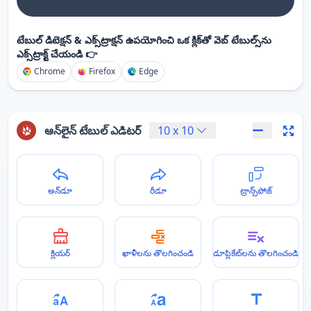
టేబుల్ డిటెక్షన్ & ఎక్స్‌ట్రాక్షన్ ఉపయోగించి ఒక క్లిక్‌తో వెబ్ టేబుల్స్‌ను
ఎక్స్‌ట్రాక్ట్ చేయండి 👉
Chrome
Firefox
Edge
ఆన్‌లైన్ టేబుల్ ఎడిటర్
10
x
10
అన్‌డూ
రీడూ
ట్రాన్స్‌పోజ్
క్లియర్
ఖాళీలను తొలగించండి
డూప్లికేట్‌లను తొలగించండి