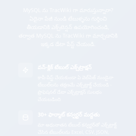
MySQL ను TracWiki గా మారుస్తున్నారా?
ఏదైనా పేజీ నుండి టేబుళ్ళను గుర్తించి
తీయడానికి ఎక్స్‌టెన్షన్ ఉపయోగించండి,
తర్వాత MySQL ను TracWiki గా మార్చడానికి
ఇక్కడ డేటా పేస్ట్ చేయండి.
వన్-క్లిక్ టేబుల్ ఎక్స్‌ట్రాక్షన్
కాపీ-పేస్ట్ చేయకుండా ఏ వెబ్‌పేజ్ నుండైనా
టేబుల్‌లను తక్షణమే ఎక్స్‌ట్రాక్ట్ చేయండి -
ప్రొఫెషనల్ డేటా ఎక్స్‌ట్రాక్షన్ సులభం
చేయబడింది
30+ ఫార్మాట్ కన్వర్టర్ మద్దతు
మా అధునాతన టేబుల్ కన్వర్టర్‌తో ఎక్స్‌ట్రాక్ట్
చేసిన టేబుల్‌లను Excel, CSV, JSON,