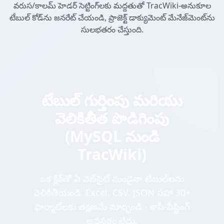
వరుస/కాలమ్ హెడర్ సెట్టింగ్‌లకు మద్దతుతో TracWiki-అనుకూల
టేబుల్ కోడ్‌ను జనరేట్ చేయండి, ప్రాజెక్ట్ డాక్యుమెంట్ మేనేజ్‌మెంట్‌ను
సులభతరం చేస్తుంది.
టేబుల్ గుర్తింపు మరియు
వెలికితీత పొడిగింపు
(MySQL నుండి
TracWiki)
ఒక క్లిక్‌తో ఏ వెబ్‌సైట్ నుండైనా టేబుల్‌లను
వెలికితీయండి. Excel, CSV, JSON సహా 30+
ఫార్మాట్‌లకు తక్షణమే మార్చండి - కాపీ-పేస్టింగ్
అవసరం లేదు.