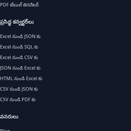
PDF టేబుల్ జెనరేటర్
ప్రసిద్ధ కన్వర్టర్‌లు
Excel నుండి JSON కు
Excel నుండి SQL కు
Excel నుండి CSV కు
JSON నుండి Excel కు
HTML నుండి Excel కు
CSV నుండి JSON కు
CSV నుండి PDF కు
వనరులు