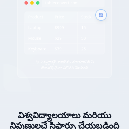
tableconvert.com
Product
Price
Stock
Laptop
$999
15
Mouse
$29
50
Keyboard
$79
25
✨ ఎక్స్‌ట్రాక్షన్ ఐకాన్‌ను చూడటానికి ఏ
టేబుల్‌పైనైనా హోవర్ చేయండి
విశ్వవిద్యాలయాలు మరియు
నిపుణులచే సిఫార్సు చేయబడింది