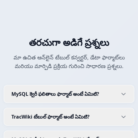
తరచుగా అడిగే ప్రశ్నలు
మా ఉచిత ఆన్‌లైన్ టేబుల్ కన్వర్టర్, డేటా ఫార్మాట్‌లు
మరియు మార్పిడి ప్రక్రియ గురించి సాధారణ ప్రశ్నలు.
MySQL క్వెరీ ఫలితాలు ఫార్మాట్ అంటే ఏమిటి?
TracWiki టేబుల్ ఫార్మాట్ అంటే ఏమిటి?