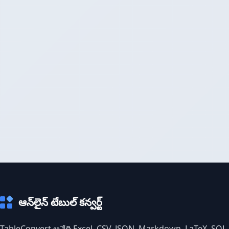
ఆన్‌లైన్ టేబుల్ కన్వర్ట్
TableConvert అనేది Excel, CSV, JSON, Markdown, LaTeX, SQL