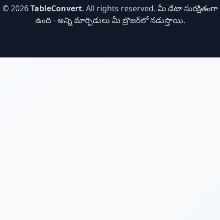
© 2026
TableConvert
. All rights reserved. మీ డేటా సురక్షితంగా
ఉంది - అన్ని మార్పిడులు మీ బ్రౌజర్‌లో నడుస్తాయి.