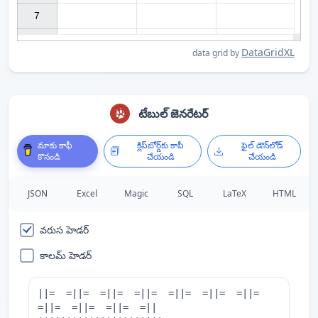
7

DataGridXL
data grid by
టేబుల్ జెనరేటర్
మాకు కాఫీ
క్లిప్‌బోర్డ్‌కు కాపీ
ఫైల్ డౌన్‌లోడ్
కొనండి
చేయండి
చేయండి
JSON
Excel
Magic
SQL
LaTeX
HTML
వరుస హెడర్
కాలమ్ హెడర్