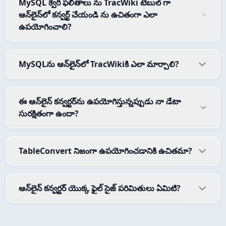
MySQL క్వెరీ ఫలితాలు ను TracWiki టేబుల్ గా
ఆన్‌లైన్‌లో కన్వర్ట్ చేయండి ను ఉచితంగా ఎలా
ఉపయోగించాలి?
MySQLను ఆన్‌లైన్‌లో TracWikiకి ఎలా మార్చాలి?
ఈ ఆన్‌లైన్ కన్వర్టర్‌ను ఉపయోగిస్తున్నప్పుడు నా డేటా
సురక్షితంగా ఉందా?
TableConvert నిజంగా ఉపయోగించడానికి ఉచితమా?
ఆన్‌లైన్ కన్వర్టర్ యొక్క ఫైల్ సైజ్ పరిమితులు ఏమిటి?