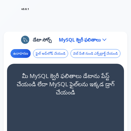
v3.0.1
డేటా సోర్స్
MySQL క్వెరీ ఫలితాలు
ఉదాహరణ
ఫైల్ అప్‌లోడ్ చేయండి
వెబ్ పేజీ నుండి ఎక్స్‌ట్రాక్ట్ చేయండి
మీ MySQL క్వెరీ ఫలితాలు డేటాను పేస్ట్
చేయండి లేదా MySQL ఫైల్‌లను ఇక్కడ డ్రాగ్
చేయండి