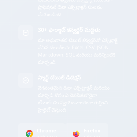
ప్రొఫెషనల్ డేటా ఎక్స్‌ట్రాక్షన్ సులభం
చేయబడింది
30+ ఫార్మాట్ కన్వర్టర్ మద్దతు
మా అధునాతన టేబుల్ కన్వర్టర్‌తో ఎక్స్‌ట్రాక్ట్
చేసిన టేబుల్‌లను Excel, CSV, JSON,
Markdown, SQL మరియు మరిన్నింటికి
మార్చండి
స్మార్ట్ టేబుల్ డిటెక్షన్
వేగవంతమైన డేటా ఎక్స్‌ట్రాక్షన్ మరియు
మార్పిడి కోసం ఏ వెబ్‌పేజ్‌లోనైనా
టేబుల్‌లను స్వయంచాలకంగా గుర్తించి
హైలైట్ చేస్తుంది
Chrome
Firefox