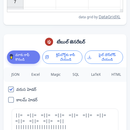
7

DataGridXL
data grid by
టేబుల్ జెనరేటర్
మాకు కాఫీ
క్లిప్‌బోర్డ్‌కు కాపీ
ఫైల్ డౌన్‌లోడ్
కొనండి
చేయండి
చేయండి
JSON
Excel
Magic
SQL
LaTeX
HTML
వరుస హెడర్
కాలమ్ హెడర్