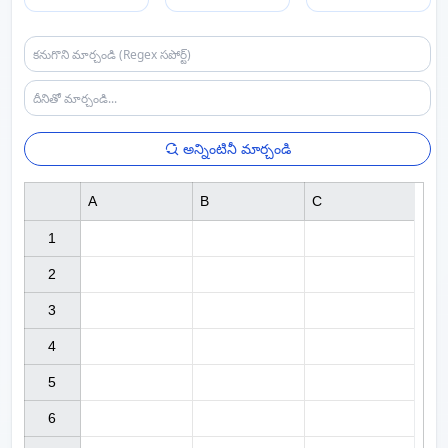
అన్నింటినీ మార్చండి
A
B
C
1

2

3

4

5

6
