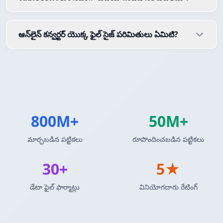
ఆన్‌లైన్ కన్వర్టర్ యొక్క ఫైల్ సైజ్ పరిమితులు ఏమిటి?
800M+
50M+
మార్చబడిన పట్టికలు
రూపొందించబడిన పట్టికలు
30+
5★
డేటా ఫైల్ ఫార్మాట్లు
వినియోగదారు రేటింగ్