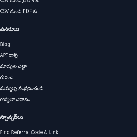
CSV నుండి JSON కు
CSV నుండి PDF కు
వనరులు
Blog
API డాక్స్
మార్పుల చిట్టా
గురించి
మమ్మల్ని సంప్రదించండి
గోప్యతా విధానం
స్పాన్సర్‌లు
Find Referral Code & Link