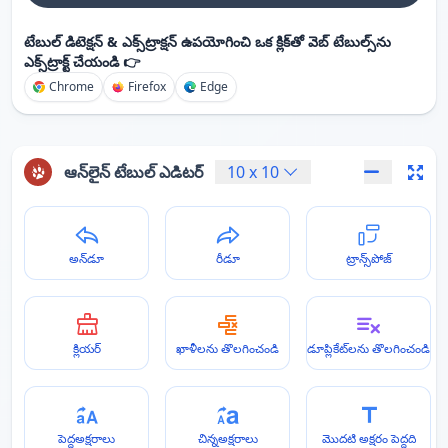
టేబుల్ డిటెక్షన్ & ఎక్స్‌ట్రాక్షన్ ఉపయోగించి ఒక క్లిక్‌తో వెబ్ టేబుల్స్‌ను
ఎక్స్‌ట్రాక్ట్ చేయండి 👉
Chrome
Firefox
Edge
ఆన్‌లైన్ టేబుల్ ఎడిటర్
10
x
10
అన్‌డూ
రీడూ
ట్రాన్స్‌పోజ్
క్లియర్
ఖాళీలను తొలగించండి
డూప్లికేట్‌లను తొలగించండి
పెద్దఅక్షరాలు
చిన్నఅక్షరాలు
మొదటి అక్షరం పెద్దది