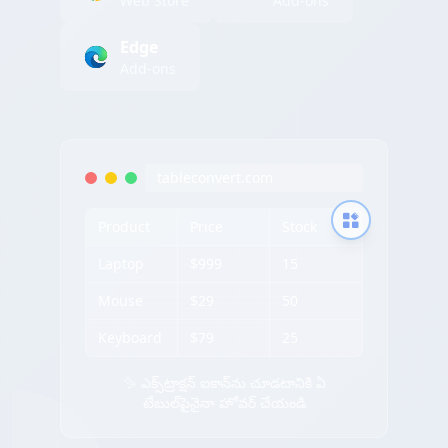
Web Store
Add-ons
Edge
Add-ons
tableconvert.com
Product
Price
Stock
Laptop
$999
15
Mouse
$29
50
Keyboard
$79
25
✨ ఎక్స్‌ట్రాక్షన్ ఐకాన్‌ను చూడటానికి ఏ
టేబుల్‌పైనైనా హోవర్ చేయండి