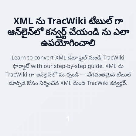
XML ను TracWiki టేబుల్ గా
ఆన్‌లైన్‌లో కన్వర్ట్ చేయండి ను ఎలా
ఉపయోగించాలి
Learn to convert XML డేటా ఫైల్ నుండి TracWiki
ఫార్మాట్ with our step-by-step guide. XML ను
TracWiki గా ఆన్‌లైన్‌లో మార్చండి — వేగవంతమైన టేబుల్
మార్పిడి కోసం నిర్మించిన XML నుండి TracWiki కన్వర్టర్.
1