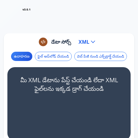
v3.0.1
డేటా సోర్స్
XML
ఉదాహరణ
ఫైల్ అప్‌లోడ్ చేయండి
వెబ్ పేజీ నుండి ఎక్స్‌ట్రాక్ట్ చేయండి
మీ XML డేటాను పేస్ట్ చేయండి లేదా XML
ఫైల్‌లను ఇక్కడ డ్రాగ్ చేయండి