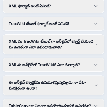
XML ఫార్మాట్ అంటే ఏమిటి?
TracWiki టేబుల్ ఫార్మాట్ అంటే ఏమిటి?
XML ను TracWiki టేబుల్ గా ఆన్‌లైన్‌లో కన్వర్ట్ చేయండి
ను ఉచితంగా ఎలా ఉపయోగించాలి?
XMLను ఆన్‌లైన్‌లో TracWikiకి ఎలా మార్చాలి?
ఈ ఆన్‌లైన్ కన్వర్టర్‌ను ఉపయోగిస్తున్నప్పుడు నా డేటా
సురక్షితంగా ఉందా?
TableConvert నిజంగా ఉపయోగించడానికి ఉచితమా?