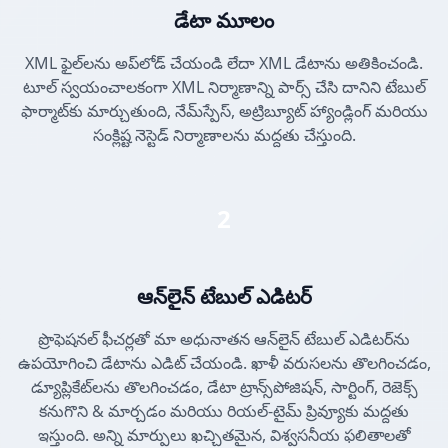
డేటా మూలం
XML ఫైల్‌లను అప్‌లోడ్ చేయండి లేదా XML డేటాను అతికించండి.
టూల్ స్వయంచాలకంగా XML నిర్మాణాన్ని పార్స్ చేసి దానిని టేబుల్
ఫార్మాట్‌కు మార్చుతుంది, నేమ్‌స్పేస్, అట్రిబ్యూట్ హ్యాండ్లింగ్ మరియు
సంక్లిష్ట నెస్టెడ్ నిర్మాణాలను మద్దతు చేస్తుంది.
2
ఆన్‌లైన్ టేబుల్ ఎడిటర్
ప్రొఫెషనల్ ఫీచర్లతో మా అధునాతన ఆన్‌లైన్ టేబుల్ ఎడిటర్‌ను
ఉపయోగించి డేటాను ఎడిట్ చేయండి. ఖాళీ వరుసలను తొలగించడం,
డ్యూప్లికేట్‌లను తొలగించడం, డేటా ట్రాన్స్‌పోజిషన్, సార్టింగ్, రెజెక్స్
కనుగొని & మార్చడం మరియు రియల్-టైమ్ ప్రివ్యూకు మద్దతు
ఇస్తుంది. అన్ని మార్పులు ఖచ్చితమైన, విశ్వసనీయ ఫలితాలతో