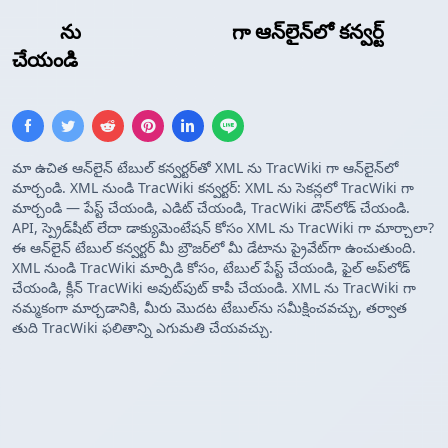
XML
ను
TracWiki టేబుల్
గా ఆన్‌లైన్‌లో కన్వర్ట్
చేయండి
మా ఉచిత ఆన్‌లైన్ టేబుల్ కన్వర్టర్‌తో XML ను TracWiki గా ఆన్‌లైన్‌లో
మార్చండి. XML నుండి TracWiki కన్వర్టర్: XML ను సెకన్లలో TracWiki గా
మార్చండి — పేస్ట్ చేయండి, ఎడిట్ చేయండి, TracWiki డౌన్‌లోడ్ చేయండి.
API, స్ప్రెడ్‌షీట్ లేదా డాక్యుమెంటేషన్ కోసం XML ను TracWiki గా మార్చాలా?
ఈ ఆన్‌లైన్ టేబుల్ కన్వర్టర్ మీ బ్రౌజర్‌లో మీ డేటాను ప్రైవేట్‌గా ఉంచుతుంది.
XML నుండి TracWiki మార్పిడి కోసం, టేబుల్ పేస్ట్ చేయండి, ఫైల్ అప్‌లోడ్
చేయండి, క్లీన్ TracWiki అవుట్‌పుట్ కాపీ చేయండి. XML ను TracWiki గా
నమ్మకంగా మార్చడానికి, మీరు మొదట టేబుల్‌ను సమీక్షించవచ్చు, తర్వాత
తుది TracWiki ఫలితాన్ని ఎగుమతి చేయవచ్చు.