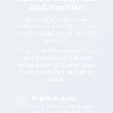
నుండి TracWiki)
ఒక క్లిక్‌తో ఏ వెబ్‌సైట్ నుండైనా టేబుల్‌లను
వెలికితీయండి. Excel, CSV, JSON సహా 30+
ఫార్మాట్‌లకు తక్షణమే మార్చండి - కాపీ-పేస్టింగ్
అవసరం లేదు.
XML ను TracWiki గా మారుస్తున్నారా? ఏదైనా
పేజీ నుండి టేబుళ్ళను గుర్తించి తీయడానికి
ఎక్స్‌టెన్షన్ ఉపయోగించండి, తర్వాత XML ను
TracWiki గా మార్చడానికి ఇక్కడ డేటా పేస్ట్
చేయండి.
వన్-క్లిక్ టేబుల్ ఎక్స్‌ట్రాక్షన్
కాపీ-పేస్ట్ చేయకుండా ఏ వెబ్‌పేజ్ నుండైనా
టేబుల్‌లను తక్షణమే ఎక్స్‌ట్రాక్ట్ చేయండి -