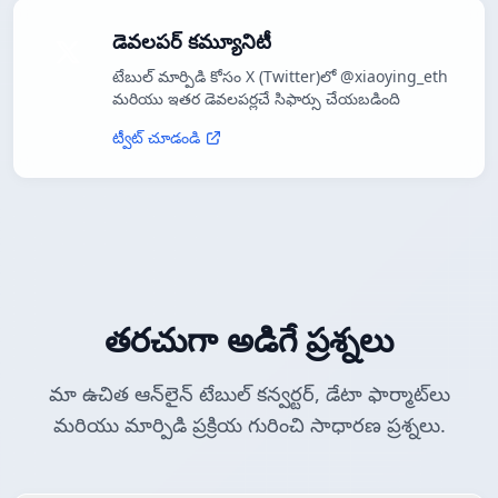
డెవలపర్ కమ్యూనిటీ
టేబుల్ మార్పిడి కోసం X (Twitter)లో @xiaoying_eth
మరియు ఇతర డెవలపర్లచే సిఫార్సు చేయబడింది
ట్వీట్ చూడండి
తరచుగా అడిగే ప్రశ్నలు
మా ఉచిత ఆన్‌లైన్ టేబుల్ కన్వర్టర్, డేటా ఫార్మాట్‌లు
మరియు మార్పిడి ప్రక్రియ గురించి సాధారణ ప్రశ్నలు.