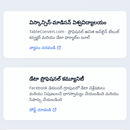
విస్కాన్సిన్-మాడిసన్ విశ్వవిద్యాలయం
TableConvert.com - ప్రొఫెషనల్ ఉచిత ఆన్‌లైన్ టేబుల్
కన్వర్టర్ మరియు డేటా ఫార్మాట్‌ల టూల్
వ్యాసం చదవండి
డేటా ప్రొఫెషనల్ కమ్యూనిటీ
Facebook డెవలపర్ గ్రూపులలో డేటా విశ్లేషకులు
మరియు నిపుణులచే భాగస్వామ్యం చేయబడింది మరియు
సిఫార్సు చేయబడింది
పోస్ట్ చూడండి