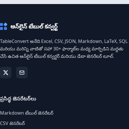
ఆన్‌లైన్ టేబుల్ కన్వర్ట్
TableConvert అనేది Excel, CSV, JSON, Markdown, LaTeX, SQL
మరియు మరిన్ని వాటితో సహా 30+ ఫార్మాట్‌ల మధ్య మార్పిడిని మద్దతు
చేసే ఉచిత ఆన్‌లైన్ టేబుల్ కన్వర్టర్ మరియు డేటా జెనరేటర్ టూల్.
ప్రసిద్ధ జెనరేటర్‌లు
Markdown టేబుల్ జెనరేటర్
CSV జెనరేటర్