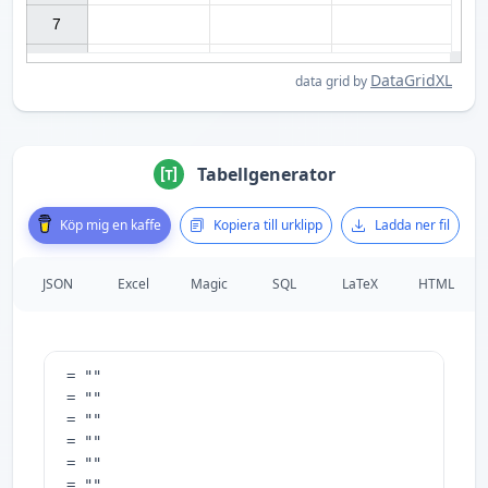
7

DataGridXL
data grid by
Tabellgenerator
Köp mig en kaffe
Kopiera till urklipp
Ladda ner fil
JSON
Excel
Magic
SQL
LaTeX
HTML