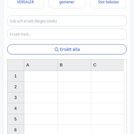
VERSALER
gemener
Stor bokstav
Ersätt alla
A
B
C
1

2

3

4

5

6
