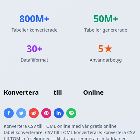
800M+
50M+
Tabeller konverterade
Tabeller genererade
30+
5★
Datafilformat
Användarbetyg
Konvertera
CSV
till
TOML
Online
Konvertera CSV till TOML online med vår gratis online
tabellkonverterare. CSV till TOML konverterare: konvertera CSV
till TOML på sekunder — klistra in, redigera och ladda ner