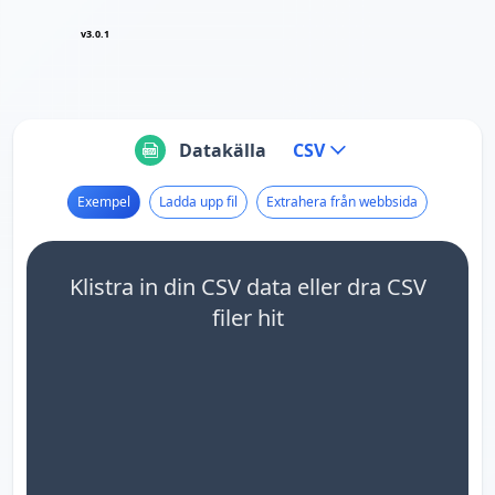
v3.0.1
Datakälla
CSV
Exempel
Ladda upp fil
Extrahera från webbsida
Klistra in din CSV data eller dra CSV
filer hit