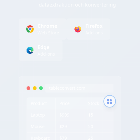
dataextraktion och konvertering
Chrome
Firefox
Web Store
Add-ons
Edge
Add-ons
tableconvert.com
Product
Price
Stock
Laptop
$999
15
Mouse
$29
50
Keyboard
$79
25