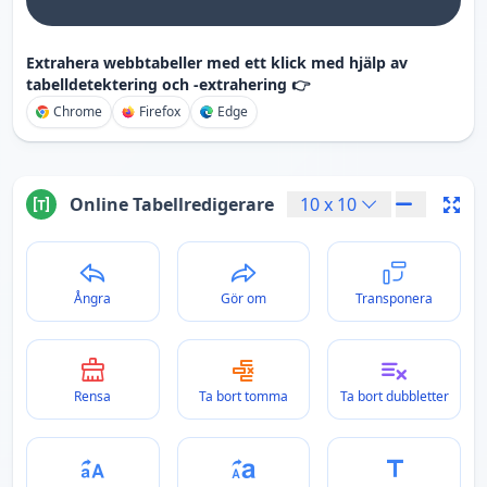
Extrahera webbtabeller med ett klick med hjälp av
tabelldetektering och -extrahering 👉
Chrome
Firefox
Edge
Online Tabellredigerare
10
x
10
Ångra
Gör om
Transponera
Rensa
Ta bort tomma
Ta bort dubbletter