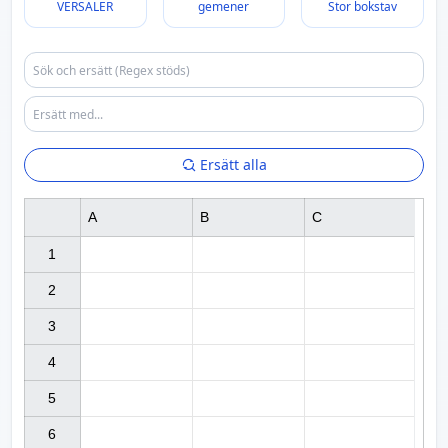
VERSALER
gemener
Stor bokstav
Ersätt alla
A
B
C
1

2

3

4

5

6
