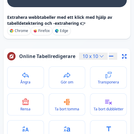
Extrahera webbtabeller med ett klick med hjälp av
tabelldetektering och -extrahering 👉
Chrome
Firefox
Edge
Online Tabellredigerare
10
x
10
Ångra
Gör om
Transponera
Rensa
Ta bort tomma
Ta bort dubbletter