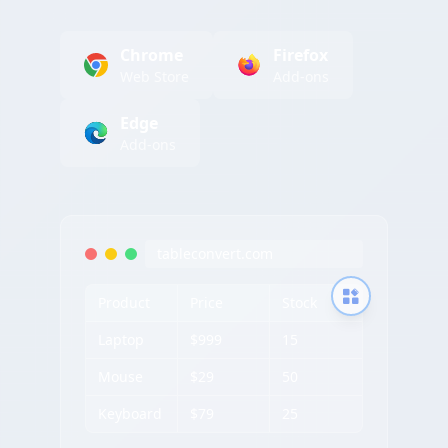
Chrome
Firefox
Web Store
Add-ons
Edge
Add-ons
tableconvert.com
Product
Price
Stock
Laptop
$999
15
Mouse
$29
50
Keyboard
$79
25