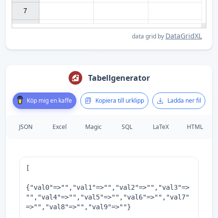
7

DataGridXL
data grid by
Tabellgenerator
Köp mig en kaffe
Kopiera till urklipp
Ladda ner fil
JSON
Excel
Magic
SQL
LaTeX
HTML