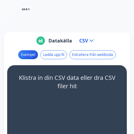
v3.0.1
Datakälla
CSV
Exempel
Ladda upp fil
Extrahera från webbsida
Klistra in din CSV data eller dra CSV
filer hit