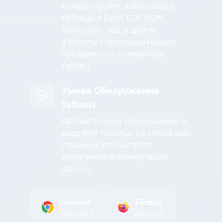
Конвертируйте извлеченные
таблицы в Excel, CSV, JSON,
Markdown, SQL и другие
форматы с помощью нашего
продвинутого конвертера
таблиц
Умное Обнаружение
Таблиц
Автоматически обнаруживает и
выделяет таблицы на любой веб-
странице для быстрого
извлечения и конвертации
данных
Chrome
Firefox
Web Store
Add-ons