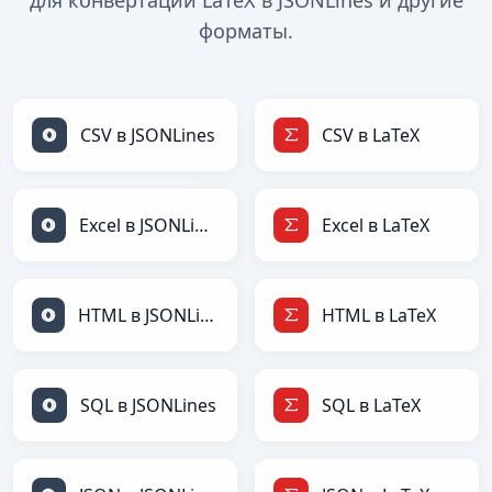
для конвертации LaTeX в JSONLines и другие
форматы.
CSV в JSONLines
CSV в LaTeX
Excel в JSONLines
Excel в LaTeX
HTML в JSONLines
HTML в LaTeX
SQL в JSONLines
SQL в LaTeX