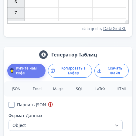
6

7

DataGridXL
data grid by
Генератор Таблиц
Купите нам
Копировать в
Скачать
кофе
Буфер
Файл
JSON
Excel
Magic
SQL
LaTeX
HTML
Парсить JSON
Формат Данных