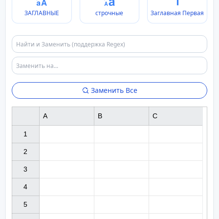
ЗАГЛАВНЫЕ
строчные
Заглавная Первая
Заменить Все
A
B
C
1

2

3

4

5
