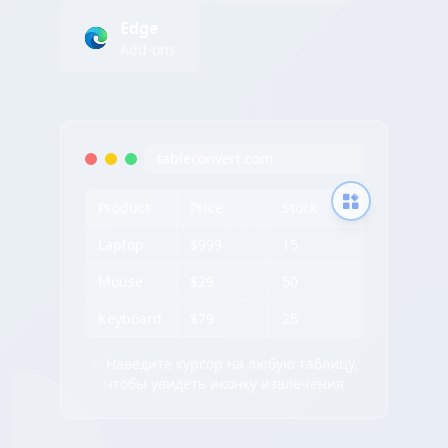
Edge
Add-ons
tableconvert.com
Product
Price
Stock
Laptop
$999
15
Mouse
$29
50
Keyboard
$79
25
✨ Наведите курсор на любую таблицу,
чтобы увидеть иконку извлечения