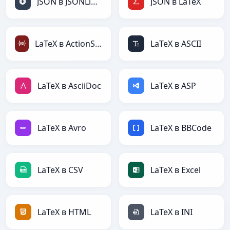
JSON в JSONLines
JSON в LaTeX
LaTeX в ActionScript
LaTeX в ASCII
LaTeX в AsciiDoc
LaTeX в ASP
LaTeX в Avro
LaTeX в BBCode
LaTeX в CSV
LaTeX в Excel
LaTeX в HTML
LaTeX в INI