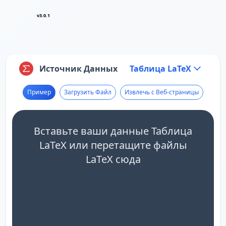
v3.0.1
Источник Данных
Таблица LaTeX
Пример
Загрузить Файл
Извлечь с Веб-страницы
Вставьте ваши данные Таблица
LaTeX или перетащите файлы
LaTeX сюда